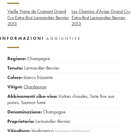
Vieille Vigne de Cramant Grand
Les Chemins d'Avize Grand Cru
Cru Extra-Brut Larmandier-Bernier
Extra-Brut Larmandier-Bernier
2013
2013
INFORMAZIONI
AGGIUNTIVE
Regione:
Champagne
Tenuta:
Larmandier-Bernier
Colore:
bianco frizzante
Vitigni:
Chardonnay
Abbinamenti cibo-vino:
Huîtres chaudes
,
Tarte fine aux
poires
,
Saumon fumé
Denominazione:
Champagne
Proprietario:
Larmandier-Bernier
Viticoltura:
biodinamico
Maggiori informazioni…