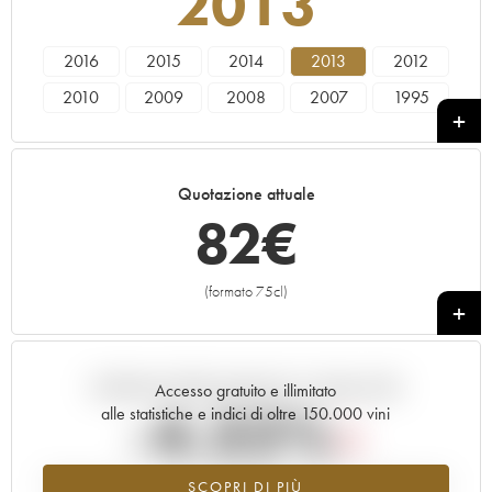
2013
2016
2015
2014
2013
2012
2010
2009
2008
2007
1995
----
Quotazione attuale
82
€
(formato 75cl)
+
Andamento della quotazione in tempo reale
Accesso gratuito e illimitato
-4.32%
alle statistiche e indici di oltre 150.000 vini
Tendenza al ribasso per il valore dell'annata 2013 nel 2026 rispetto
SCOPRI DI PIÙ