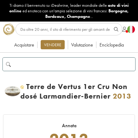
Ti diamo il benvenuto su iDealwine, leader mondiale delle
aste di vini
online
ed enoteca con un'ampia selezione di vini francesi:
Borgogna
,
Bordeaux
,
Champagne
...
Acquistare
Valutazione
Enciclopedia
VENDERE
Terre de Vertus 1er Cru Non
H
dosé Larmandier-Bernier
2013
Annata