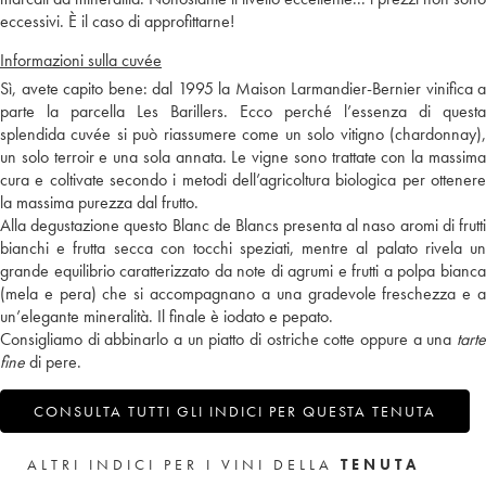
eccessivi. È il caso di approfittarne!
Informazioni sulla cuvée
Sì, avete capito bene: dal 1995 la Maison Larmandier-Bernier vinifica a
parte la parcella Les Barillers. Ecco perché l’essenza di questa
splendida cuvée si può riassumere come un solo vitigno (chardonnay),
un solo terroir e una sola annata. Le vigne sono trattate con la massima
cura e coltivate secondo i metodi dell’agricoltura biologica per ottenere
la massima purezza dal frutto.
Alla degustazione questo Blanc de Blancs presenta al naso aromi di frutti
bianchi e frutta secca con tocchi speziati, mentre al palato rivela un
grande equilibrio caratterizzato da note di agrumi e frutti a polpa bianca
(mela e pera) che si accompagnano a una gradevole freschezza e a
un’elegante mineralità. Il finale è iodato e pepato.
Consigliamo di abbinarlo a un piatto di ostriche cotte oppure a una
tarte
fine
di pere.
CONSULTA TUTTI GLI INDICI PER QUESTA TENUTA
ALTRI INDICI PER I VINI DELLA
TENUTA