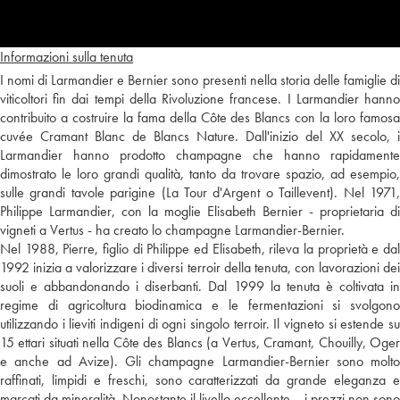
Informazioni sulla tenuta
I nomi di Larmandier e Bernier sono presenti nella storia delle famiglie di
viticoltori fin dai tempi della Rivoluzione francese. I Larmandier hanno
contribuito a costruire la fama della Côte des Blancs con la loro famosa
cuvée Cramant Blanc de Blancs Nature. Dall'inizio del XX secolo, i
Larmandier hanno prodotto champagne che hanno rapidamente
dimostrato le loro grandi qualità, tanto da trovare spazio, ad esempio,
sulle grandi tavole parigine (La Tour d'Argent o Taillevent). Nel 1971,
Philippe Larmandier, con la moglie Elisabeth Bernier - proprietaria di
vigneti a Vertus - ha creato lo champagne Larmandier-Bernier.
Nel 1988, Pierre, figlio di Philippe ed Elisabeth, rileva la proprietà e dal
1992 inizia a valorizzare i diversi terroir della tenuta, con lavorazioni dei
suoli e abbandonando i diserbanti. Dal 1999 la tenuta è coltivata in
regime di agricoltura biodinamica e le fermentazioni si svolgono
utilizzando i lieviti indigeni di ogni singolo terroir. Il vigneto si estende su
15 ettari situati nella Côte des Blancs (a Vertus, Cramant, Chouilly, Oger
e anche ad Avize). Gli champagne Larmandier-Bernier sono molto
raffinati, limpidi e freschi, sono caratterizzati da grande eleganza e
marcati da mineralità. Nonostante il livello eccellente... i prezzi non sono