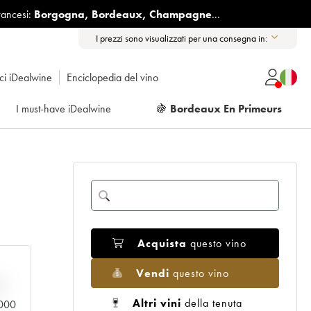
rancesi:
Borgogna
,
Bordeaux
,
Champagne
...
I prezzi sono visualizzati per una consegna in:
ici iDealwine
Enciclopedia del vino
I must-have iDealwine
🍇
Bordeaux En Primeurs
Acquista
questo vino
Vendi
questo vino
n
Altri vini
della tenuta
0.000