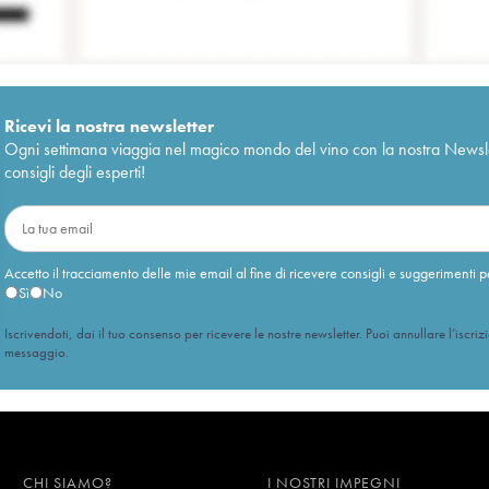
Ricevi la nostra newsletter
Ogni settimana viaggia nel magico mondo del vino con la nostra Newslette
consigli degli esperti!
Accetto il tracciamento delle mie email al fine di ricevere consigli e suggerimenti p
Sì
No
Iscrivendoti, dai il tuo consenso per ricevere le nostre newsletter. Puoi annullare l’iscriz
messaggio.
CHI SIAMO?
I NOSTRI IMPEGNI