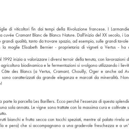
glie di viticoltori fin dai tempi della Rivoluzione francese. I Larmand
osa cuvée Cramant Blanc de Blancs Nature. Dall'inizio del XX secolo, i L
andi qualità, tanto da trovare spazio, ad esempio, sulle grandi tavole
 la moglie Elisabeth Bernier - proprietaria di vigneti a Vertus - ha 
l 1992 inizia a valorizzare i diversi terroir della tenuta, con lavorazioni d
gricoltura biodinamica e le fermentazioni si svolgono utilizzando i lieviti
nella Côte des Blancs (a Vertus, Cramant, Chouilly, Oger e anche ad Av
, sono caratterizzati da grande eleganza e marcati da mineralità. Nono
e!
a parte la parcella Les Barillers. Ecco perché l’essenza di questa splend
 una sola annata. Le vigne sono trattate con la massima cura e coltivate 
tto.
tti bianchi e frutta secca con tocchi speziati, mentre al palato rivela 
 (mela e pera) che si accompagnano a una gradevole freschezza e a un