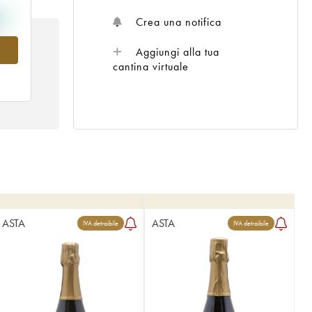
Crea una notifica
nel
Aggiungi alla tua
cantina virtuale
ASTA
ASTA
IVA detraibile
IVA detraibile