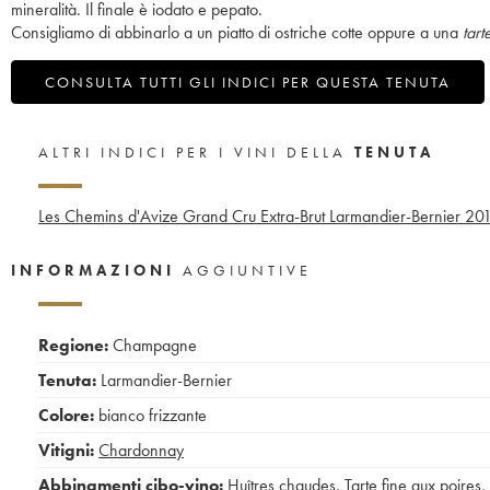
mineralità. Il finale è iodato e pepato.
Consigliamo di abbinarlo a un piatto di ostriche cotte oppure a una
tart
CONSULTA TUTTI GLI INDICI PER QUESTA TENUTA
ALTRI INDICI PER I VINI DELLA
TENUTA
Les Chemins d'Avize Grand Cru Extra-Brut Larmandier-Bernier
20
INFORMAZIONI
AGGIUNTIVE
Regione:
Champagne
Tenuta:
Larmandier-Bernier
Colore:
bianco frizzante
Vitigni:
Chardonnay
Abbinamenti cibo-vino:
Huîtres chaudes
,
Tarte fine aux poires
,