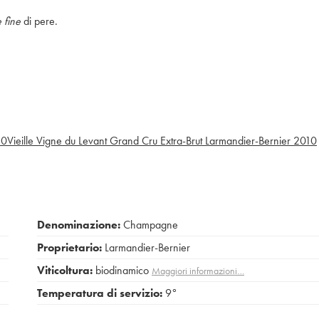
e fine
di pere.
10
Vieille Vigne du Levant Grand Cru Extra-Brut Larmandier-Bernier
2010
Denominazione:
Champagne
Proprietario:
Larmandier-Bernier
Viticoltura:
biodinamico
Maggiori informazioni…
Temperatura di servizio:
9°