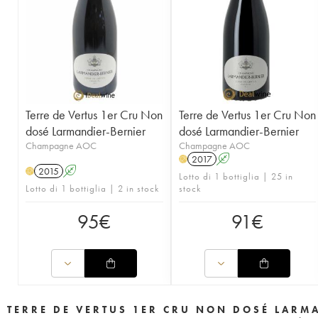
Terre de Vertus 1er Cru Non
Terre de Vertus 1er Cru Non
dosé Larmandier-Bernier
dosé Larmandier-Bernier
Champagne AOC
Champagne AOC
2017
A
H
2015
A
H
Lotto di 1 bottiglia | 25 in
Lotto di 1 bottiglia | 2 in stock
stock
95
€
91
€
TERRE DE VERTUS 1ER CRU NON DOSÉ LARM