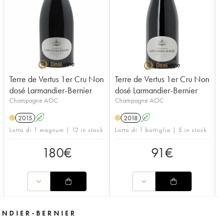
Terre de Vertus 1er Cru Non
Terre de Vertus 1er Cru Non
dosé Larmandier-Bernier
dosé Larmandier-Bernier
Champagne AOC
Champagne AOC
2015
A
2018
A
H
H
Lotto di 1 magnum | 12 in stock
Lotto di 1 bottiglia | 5 in stock
180
€
91
€
ANDIER-BERNIER