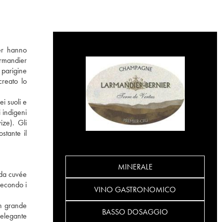
ier hanno
armandier
 parigine
creato lo
ei suoli e
 indigeni
ize). Gli
stante il
MINERALE
ida cuvée
secondo i
VINO GASTRONOMICO
un grande
BASSO DOSAGGIO
’elegante