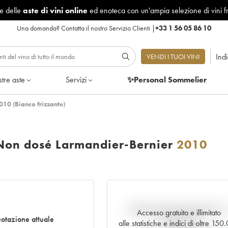
le delle
aste di vini online
ed enoteca con un'ampia selezione di vini f
Una domanda?
Contatta il nostro Servizio Clienti
|
+33 1 56 05 86 10
Ind
VENDI I TUOI VINI
tre aste
Servizi
✨Personal Sommelier
010 (Bianco frizzante)
 Non dosé Larmandier-Bernier
2010
Andamento della quotazione i
Accesso gratuito e illimitato
otazione attuale
tempo reale
alle statistiche e indici di oltre 15