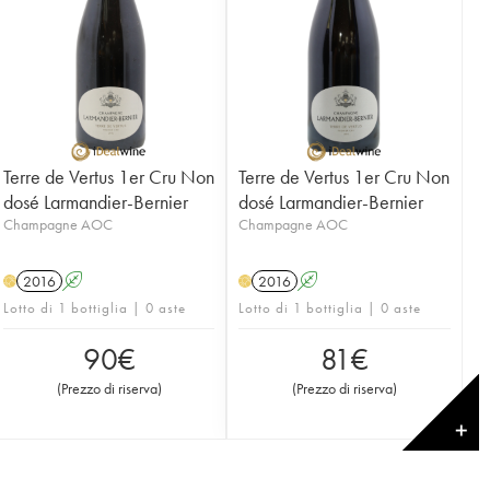
Terre de Vertus 1er Cru Non
Terre de Vertus 1er Cru Non
dosé Larmandier-Bernier
dosé Larmandier-Bernier
Champagne AOC
Champagne AOC
2016
A
2016
A
H
H
Lotto di 1 bottiglia | 0 aste
Lotto di 1 bottiglia | 0 aste
90
€
81
€
(
Prezzo di riserva
)
(
Prezzo di riserva
)
✕