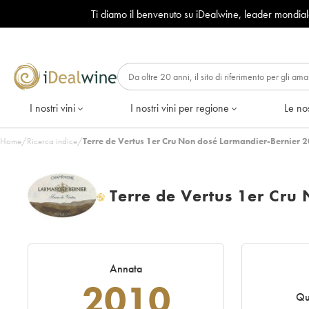
Ti diamo il benvenuto su iDealwine, leader mondia
I nostri vini
I nostri vini per regione
Le nos
Home
/
Ricerca indice
/
Terre de Vertus 1er Cru Non dosé Larmandier-Bernier 2
Terre de Vertus 1er Cru
H
Annata
2010
Qu