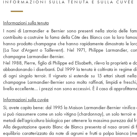
INFORMAZIONI SULLA TENUTA E SULLA CUVÉE
Informazioni sulla tenuta
I nomi di Larmandier e Bernier sono presenti nella storia delle fami
contribuito a costruire la fama della Côte des Blancs con la loro fam
hanno prodotto champagne che hanno rapidamente dimostrato le loro gr
(La Tour d'Argent o Taillevent). Nel 1971, Philippe Larmandier, con
champagne Larmandier-Bernier.
Nel 1988, Pierre, figlio di Philippe ed Elisabeth, rileva la proprietà e da
abbandonando i diserbanti. Dal 1999 la tenuta è coltivata in regime di a
di ogni singolo terroir. Il vigneto si estende su 15 ettari situati 
champagne Larmandier-Bernier sono molto raffinati, limpidi e freschi
livello eccellente... i prezzi non sono eccessivi. È il caso di approfittarn
Informazioni sulla cuvée
Sì, avete capito bene: dal 1995 la Maison Larmandier-Bernier vinifica 
si può riassumere come un solo vitigno (chardonnay), un solo terroir e
metodi dell’agricoltura biologica per ottenere la massima purezza dal fru
Alla degustazione questo Blanc de Blancs presenta al naso aromi di fru
equilibrio caratterizzato da note di agrumi e frutti a polpa bianca