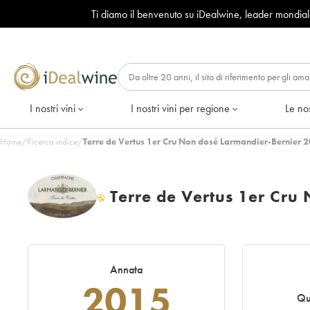
Ti diamo il benvenuto su iDealwine, leader mondia
I nostri vini
I nostri vini per regione
Le nos
Home
/
Ricerca indice
/
Terre de Vertus 1er Cru Non dosé Larmandier-Bernier 2
Terre de Vertus 1er Cru
H
Annata
2015
Qu