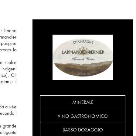
ier hanno
armandier
 parigine
creato lo
ei suoli e
 indigeni
ize). Gli
stante il
MINERALE
ida cuvée
secondo i
VINO GASTRONOMICO
un grande
BASSO DOSAGGIO
’elegante