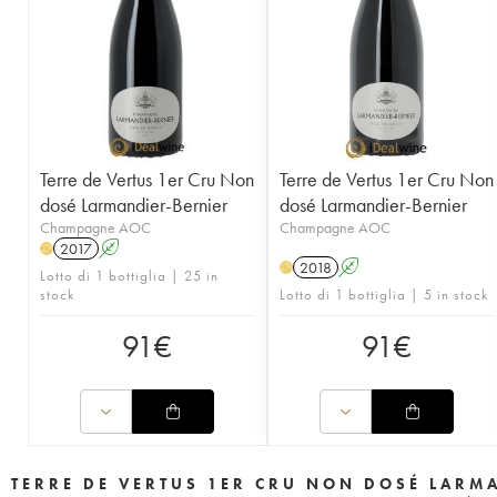
Terre de Vertus 1er Cru Non
Terre de Vertus 1er Cru Non
dosé Larmandier-Bernier
dosé Larmandier-Bernier
Champagne AOC
Champagne AOC
2017
A
H
2018
A
H
Lotto di 1 bottiglia | 25 in
stock
Lotto di 1 bottiglia | 5 in stock
91
€
91
€
TERRE DE VERTUS 1ER CRU NON DOSÉ LARM