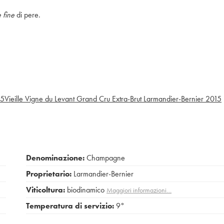
e fine
di pere.
15
Vieille Vigne du Levant Grand Cru Extra-Brut Larmandier-Bernier
2015
Denominazione:
Champagne
Proprietario:
Larmandier-Bernier
Viticoltura:
biodinamico
Maggiori informazioni…
Temperatura di servizio:
9°