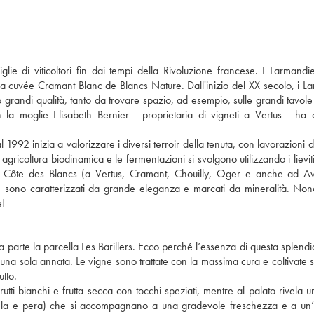
glie di viticoltori fin dai tempi della Rivoluzione francese. I Larmand
osa cuvée Cramant Blanc de Blancs Nature. Dall'inizio del XX secolo, i L
andi qualità, tanto da trovare spazio, ad esempio, sulle grandi tavole
 la moglie Elisabeth Bernier - proprietaria di vigneti a Vertus - ha 
l 1992 inizia a valorizzare i diversi terroir della tenuta, con lavorazioni d
gricoltura biodinamica e le fermentazioni si svolgono utilizzando i lieviti
nella Côte des Blancs (a Vertus, Cramant, Chouilly, Oger e anche ad Av
, sono caratterizzati da grande eleganza e marcati da mineralità. Nono
e!
a parte la parcella Les Barillers. Ecco perché l’essenza di questa splend
 una sola annata. Le vigne sono trattate con la massima cura e coltivate 
tto.
tti bianchi e frutta secca con tocchi speziati, mentre al palato rivela 
 (mela e pera) che si accompagnano a una gradevole freschezza e a un