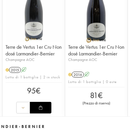
Terre de Vertus 1er Cru Non
Terre de Vertus 1er Cru Non
dosé Larmandier-Bernier
dosé Larmandier-Bernier
Champagne AOC
Champagne AOC
2015
A
H
2016
A
H
Lotto di 1 bottiglia | 2 in stock
Lotto di 1 bottiglia | 0 aste
95
€
81
€
(
Prezzo di riserva
)
ANDIER-BERNIER