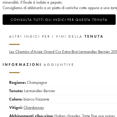
mineralità. Il finale è iodato e pepato.
Consigliamo di abbinarlo a un piatto di ostriche cotte oppure a una
tart
CONSULTA TUTTI GLI INDICI PER QUESTA TENUTA
ALTRI INDICI PER I VINI DELLA
TENUTA
Les Chemins d'Avize Grand Cru Extra-Brut Larmandier-Bernier
20
INFORMAZIONI
AGGIUNTIVE
Regione:
Champagne
Tenuta:
Larmandier-Bernier
Colore:
bianco frizzante
Vitigni:
Chardonnay
Abbinamenti cibo-vino:
Huîtres chaudes
,
Tarte fine aux poires
,