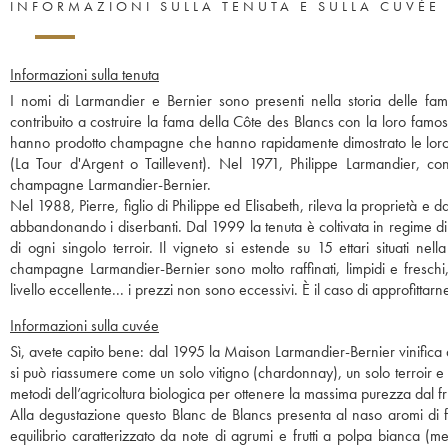
INFORMAZIONI SULLA TENUTA E SULLA CUVÉE
Informazioni sulla tenuta
I nomi di Larmandier e Bernier sono presenti nella storia delle fami
contribuito a costruire la fama della Côte des Blancs con la loro fam
hanno prodotto champagne che hanno rapidamente dimostrato le loro gr
(La Tour d'Argent o Taillevent). Nel 1971, Philippe Larmandier, con
champagne Larmandier-Bernier.
Nel 1988, Pierre, figlio di Philippe ed Elisabeth, rileva la proprietà e da
abbandonando i diserbanti. Dal 1999 la tenuta è coltivata in regime di a
di ogni singolo terroir. Il vigneto si estende su 15 ettari situati 
champagne Larmandier-Bernier sono molto raffinati, limpidi e freschi
livello eccellente... i prezzi non sono eccessivi. È il caso di approfittarn
Informazioni sulla cuvée
Sì, avete capito bene: dal 1995 la Maison Larmandier-Bernier vinifica 
si può riassumere come un solo vitigno (chardonnay), un solo terroir e
metodi dell’agricoltura biologica per ottenere la massima purezza dal fru
Alla degustazione questo Blanc de Blancs presenta al naso aromi di fru
equilibrio caratterizzato da note di agrumi e frutti a polpa bianca