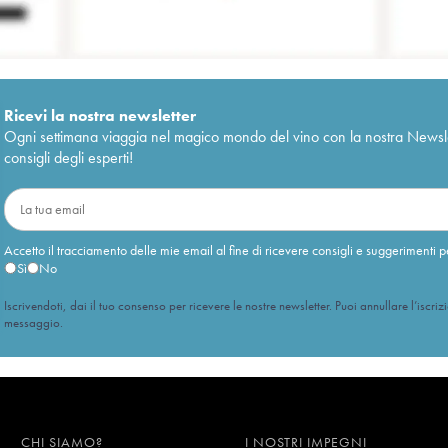
Ricevi la nostra newsletter
Ogni settimana viaggia nel magico mondo del vino con la nostra Newslette
consigli degli esperti!
Accetto il tracciamento delle mie email al fine di ricevere consigli e suggerimenti p
Sì
No
Iscrivendoti, dai il tuo consenso per ricevere le nostre newsletter. Puoi annullare l’iscriz
messaggio.
CHI SIAMO?
I NOSTRI IMPEGNI