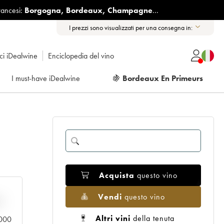
rancesi:
Borgogna
,
Bordeaux
,
Champagne
...
I prezzi sono visualizzati per una consegna in:
ici iDealwine
Enciclopedia del vino
I must-have iDealwine
🍇
Bordeaux En Primeurs
Acquista
questo vino
Vendi
questo vino
n
Altri vini
della tenuta
0.000