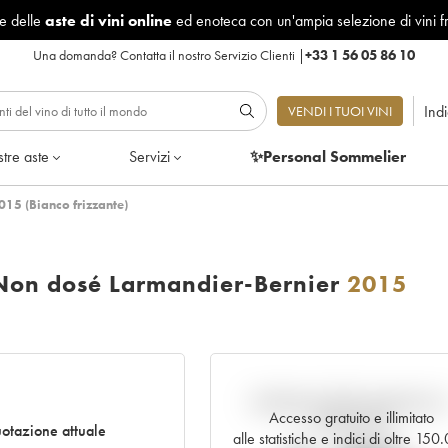
le delle
aste di vini online
ed enoteca con un'ampia selezione di vini f
Una domanda?
Contatta il nostro Servizio Clienti
|
+33 1 56 05 86 10
Ind
VENDI I TUOI VINI
tre aste
Servizi
✨Personal Sommelier
015 (Bianco frizzante)
 Non dosé Larmandier-Bernier
2015
Andamento della quotazione i
Accesso gratuito e illimitato
tempo reale
otazione attuale
alle statistiche e indici di oltre 15