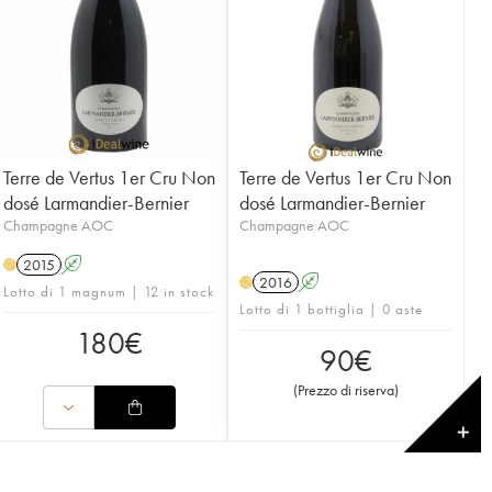
Terre de Vertus 1er Cru Non
Terre de Vertus 1er Cru Non
dosé Larmandier-Bernier
dosé Larmandier-Bernier
Champagne AOC
Champagne AOC
2015
A
H
2016
A
H
Lotto di 1 magnum | 12 in stock
Lotto di 1 bottiglia | 0 aste
180
€
90
€
(
Prezzo di riserva
)
✕