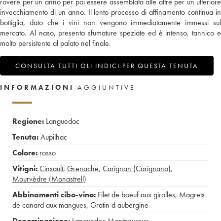
rovere per un anno per poi essere assemblata alle altre per un ulteriore
invecchiamento di un anno. Il lento processo di affinamento continua in
bottiglia, dato che i vini non vengono immediatamente immessi sul
mercato. Al naso, presenta sfumature speziate ed è intenso, tannico e
molto persistente al palato nel finale.
CONSULTA TUTTI GLI INDICI PER QUESTA TENUTA
INFORMAZIONI
AGGIUNTIVE
Regione:
Languedoc
Tenuta:
Aupilhac
Colore:
rosso
Vitigni:
Cinsault
,
Grenache
,
Carignan (Carignano)
,
Mourvèdre (Monastrell)
Abbinamenti cibo-vino:
Filet de boeuf aux girolles
,
Magrets
de canard aux mangues
,
Gratin d aubergine
Denominazione:
Languedoc Montpeyroux