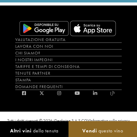
VALUTAZIONE GRATUITA
LAVORA CON NOI
CHI SIAMO?
I NOSTRI IMPEGNI
TARIFFE E TEMPI DI CONSEGNA
TENUTE PARTNER
STAMPA
DOMANDE FREQUENTI
Tutti i diritti riservati © 2026 iDealwine S.A.S.
CGV
Informativa sulla privacy
Bevi con moderazione, l’abuso di alcol è dannoso per la salute. L'utilizzo del
Altri vini
della tenuta
Vendi
questo vino
sito e dei servizi annessi è riservato solo agli utenti maggiorenni.