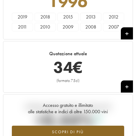
1996
2019
2018
2015
2013
2012
2011
2010
2009
2008
2007
2005
2001
2000
1999
1998
1996
1995
Quotazione attuale
34
€
(formato 75cl)
+
Accesso gratuito e illimitato
Andamento della quotazione in tempo reale
alle statistiche e indici di oltre 150.000 vini
+0.44%
SCOPRI DI PIÙ
Valore in aumento per l'annata 1996 nel 2026 rispetto al 2025