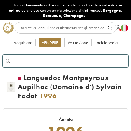
Ti diamo il benvenuto su iDealwine, leader mondiale delle
aste di vini
online
ed enoteca con un'ampia selezione di vini francesi:
Borgogna
,
Bordeaux
,
Champagne
...
Acquistare
Valutazione
Enciclopedia
VENDERE
Languedoc Montpeyroux
Aupilhac (Domaine d') Sylvain
Fadat
1996
Annata