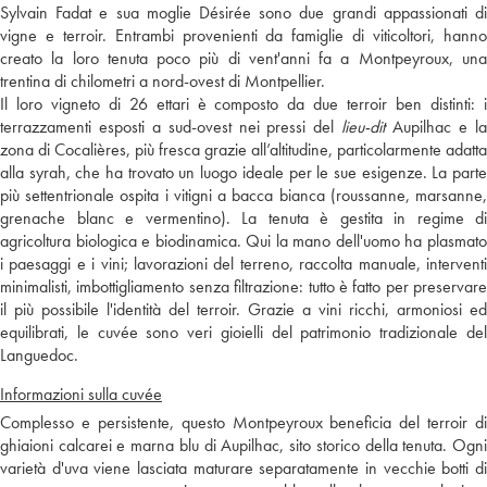
Sylvain Fadat e sua moglie Désirée sono due grandi appassionati di
vigne e terroir. Entrambi provenienti da famiglie di viticoltori, hanno
creato la loro tenuta poco più di vent'anni fa a Montpeyroux, una
trentina di chilometri a nord-ovest di Montpellier.
Il loro vigneto di 26 ettari è composto da due terroir ben distinti: i
terrazzamenti esposti a sud-ovest nei pressi del
lieu-dit
Aupilhac e l
zona di Cocalières, più fresca grazie all’altitudine, particolarmente adatta
alla syrah, che ha trovato un luogo ideale per le sue esigenze. La parte
più settentrionale ospita i vitigni a bacca bianca (roussanne, marsanne,
grenache blanc e vermentino). La tenuta è gestita in regime di
agricoltura biologica e biodinamica. Qui la mano dell'uomo ha plasmato
i paesaggi e i vini; lavorazioni del terreno, raccolta manuale, interventi
minimalisti, imbottigliamento senza filtrazione: tutto è fatto per preservare
il più possibile l'identità del terroir. Grazie a vini ricchi, armoniosi ed
equilibrati, le cuvée sono veri gioielli del patrimonio tradizionale del
Languedoc.
Informazioni sulla cuvée
Complesso e persistente, questo Montpeyroux beneficia del terroir di
ghiaioni calcarei e marna blu di Aupilhac, sito storico della tenuta. Ogni
varietà d'uva viene lasciata maturare separatamente in vecchie botti di