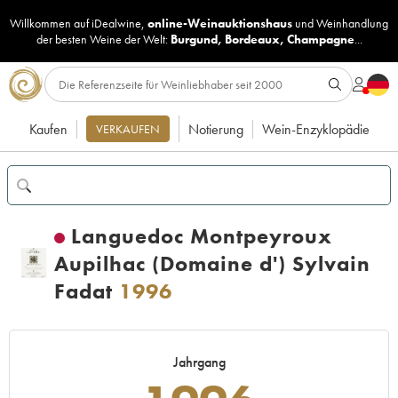
Willkommen auf iDealwine,
online-Weinauktionshaus
und
Weinhandlung
der besten Weine der Welt:
Burgund
,
Bordeaux
,
Champagne
...
Kaufen
Notierung
Wein-Enzyklopädie
VERKAUFEN
Languedoc Montpeyroux
Aupilhac (Domaine d') Sylvain
Fadat
1996
Jahrgang