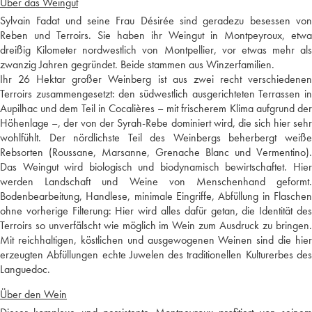
Über das Weingut
Sylvain Fadat und seine Frau Désirée sind geradezu besessen von
Reben und Terroirs. Sie haben ihr Weingut in Montpeyroux, etwa
dreißig Kilometer nordwestlich von Montpellier, vor etwas mehr als
zwanzig Jahren gegründet. Beide stammen aus Winzerfamilien.
Ihr 26 Hektar großer Weinberg ist aus zwei recht verschiedenen
Terroirs zusammengesetzt: den südwestlich ausgerichteten Terrassen in
Aupilhac und dem Teil in Cocalières – mit frischerem Klima aufgrund der
Höhenlage –, der von der Syrah-Rebe dominiert wird, die sich hier sehr
wohlfühlt. Der nördlichste Teil des Weinbergs beherbergt weiße
Rebsorten (Roussane, Marsanne, Grenache Blanc und Vermentino).
Das Weingut wird biologisch und biodynamisch bewirtschaftet. Hier
werden Landschaft und Weine von Menschenhand geformt.
Bodenbearbeitung, Handlese, minimale Eingriffe, Abfüllung in Flaschen
ohne vorherige Filterung: Hier wird alles dafür getan, die Identität des
Terroirs so unverfälscht wie möglich im Wein zum Ausdruck zu bringen.
Mit reichhaltigen, köstlichen und ausgewogenen Weinen sind die hier
erzeugten Abfüllungen echte Juwelen des traditionellen Kulturerbes des
Languedoc.
Über den Wein