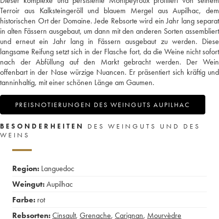
Dieser komplexe und persistente Montpeyroux profitiert von seinem
Terroir aus Kalksteingeröll und blauem Mergel aus Aupilhac, dem
historischen Ort der Domaine. Jede Rebsorte wird ein Jahr lang separat
in alten Fässern ausgebaut, um dann mit den anderen Sorten assembliert
und erneut ein Jahr lang in Fässern ausgebaut zu werden. Diese
langsame Reifung setzt sich in der Flasche fort, da die Weine nicht sofort
nach der Abfüllung auf den Markt gebracht werden. Der Wein
offenbart in der Nase würzige Nuancen. Er präsentiert sich kräftig und
tanninhaltig, mit einer schönen Länge am Gaumen.
PREISNOTIERUNGEN DES WEINGUTS AUPILHAC
BESONDERHEITEN
DES WEINGUTS UND DES
WEINS
Region:
Languedoc
Weingut:
Aupilhac
Farbe:
rot
Rebsorten:
Cinsault
,
Grenache
,
Carignan
,
Mourvèdre