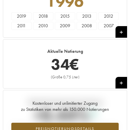
1996
2019
2018
2015
2013
2012
2011
2010
2009
2008
2007
2005
2001
2000
1999
1998
1996
1995
Aktuelle Notierung
34
€
(Größe 0,75 Liter)
+
Aktuelle Entwicklung der Preisnotierung
Kostenloser und unlimitierter Zugang
+0.44%
zu Statistiken von mehr als 150.000 Notierungen
Preisanstiegs des Jahrgangs 1996 im Jahr 2026 im Vergleich zum
PREISNOTIERUNGSDETAILS