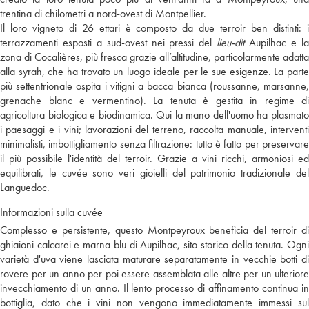
trentina di chilometri a nord-ovest di Montpellier.
Il loro vigneto di 26 ettari è composto da due terroir ben distinti: i
terrazzamenti esposti a sud-ovest nei pressi del
lieu-dit
Aupilhac e l
zona di Cocalières, più fresca grazie all’altitudine, particolarmente adatta
alla syrah, che ha trovato un luogo ideale per le sue esigenze. La parte
più settentrionale ospita i vitigni a bacca bianca (roussanne, marsanne,
grenache blanc e vermentino). La tenuta è gestita in regime di
agricoltura biologica e biodinamica. Qui la mano dell'uomo ha plasmato
i paesaggi e i vini; lavorazioni del terreno, raccolta manuale, interventi
minimalisti, imbottigliamento senza filtrazione: tutto è fatto per preservare
il più possibile l'identità del terroir. Grazie a vini ricchi, armoniosi ed
equilibrati, le cuvée sono veri gioielli del patrimonio tradizionale del
Languedoc.
Informazioni sulla cuvée
Complesso e persistente, questo Montpeyroux beneficia del terroir di
ghiaioni calcarei e marna blu di Aupilhac, sito storico della tenuta. Ogni
varietà d'uva viene lasciata maturare separatamente in vecchie botti di
rovere per un anno per poi essere assemblata alle altre per un ulteriore
invecchiamento di un anno. Il lento processo di affinamento continua in
bottiglia, dato che i vini non vengono immediatamente immessi sul