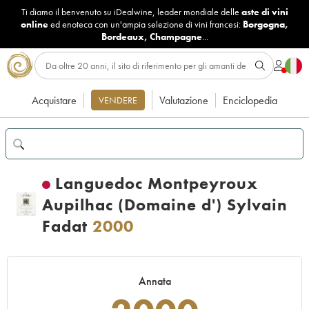
Ti diamo il benvenuto su iDealwine, leader mondiale delle
aste di vini
online
ed enoteca con un'ampia selezione di vini francesi:
Borgogna
,
Bordeaux
,
Champagne
...
Acquistare
Valutazione
Enciclopedia
VENDERE
Languedoc Montpeyroux
Aupilhac (Domaine d') Sylvain
Fadat
2000
Annata