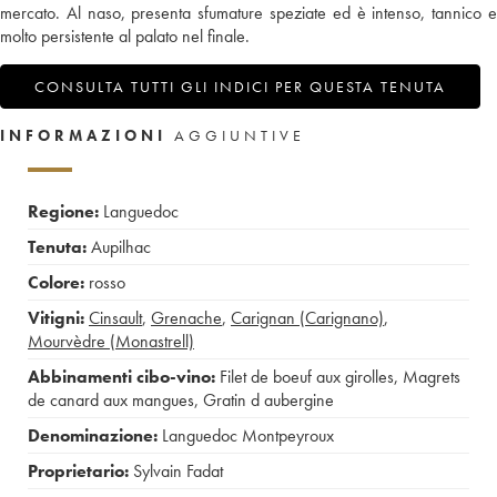
mercato. Al naso, presenta sfumature speziate ed è intenso, tannico e
molto persistente al palato nel finale.
CONSULTA TUTTI GLI INDICI PER QUESTA TENUTA
INFORMAZIONI
AGGIUNTIVE
Regione:
Languedoc
Tenuta:
Aupilhac
Colore:
rosso
Vitigni:
Cinsault
,
Grenache
,
Carignan (Carignano)
,
Mourvèdre (Monastrell)
Abbinamenti cibo-vino:
Filet de boeuf aux girolles
,
Magrets
de canard aux mangues
,
Gratin d aubergine
Denominazione:
Languedoc Montpeyroux
Proprietario:
Sylvain Fadat