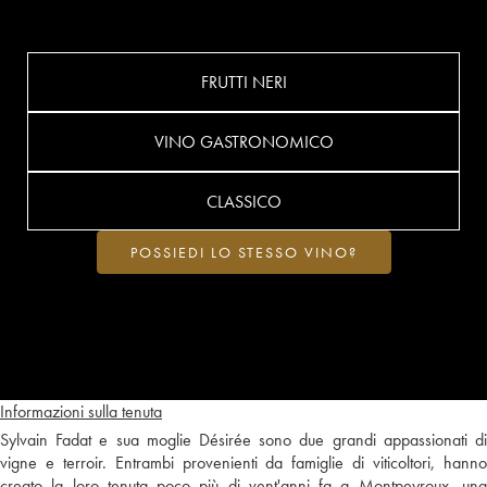
FRUTTI NERI
VINO GASTRONOMICO
CLASSICO
POSSIEDI LO STESSO VINO?
Informazioni sulla tenuta
Sylvain Fadat e sua moglie Désirée sono due grandi appassionati di
vigne e terroir. Entrambi provenienti da famiglie di viticoltori, hanno
creato la loro tenuta poco più di vent'anni fa a Montpeyroux, una