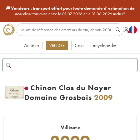
🚚
Vendeurs :
transport offert pour toute demande d’estimation de
vos vins
transmise entre le 01.07.2026 et le 31.08.2026 inclus*
Acheter
Cote
Encyclopédie
VENDRE
Chinon Clos du Noyer
Domaine Grosbois
2009
Millésime