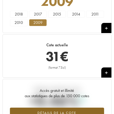
2009
2018
2017
2015
2014
2011
2010
2009
Cote actuelle
31
€
(format 75cl)
+
Tendance actuelle de la cote
Accès gratuit et illimité
+0.46%
aux statistiques de plus de 150 000 cotes
Tendance à la hausse du millésime 2009 en 2026 par rapport à
DÉTAILS DE LA COTE