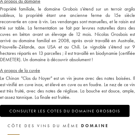
A propos du domaine
Propriété familiale, le domaine Grobois s'étend sur un terroir argilo
sableux, la propriété étant une ancienne ferme du 15e siècle
reconvertie en cave à vin. Les vendanges sont manuelles, et le raisin est
trié sur table. La fermentation se fait par levures naturelles dans des
cuves en béton avant un élevage de 12 mois. Nicolas Grosbois est
arrivé au domaine familial en 2008, après avoir travaillé en Australie,
Nouvelle-Zélande, aux USA et au Chili. Le vignoble s'étend sur 9
hectares répartis en 13 parcelles ; il est travaillé en biodynamie (certifiée
DEMETER). Un domaine à découvrir absolument !
A propos de la cuvée
Le Chinon "Clos du Noyer" est un vin jeune avec des notes boisées. Il
est vinifié en cuve inox, et élevé en cuve ou en foudre. Le nez de ce vin
est très fruité, avec des notes de réglisse. La bouche est douce, ample,
et assez tannique. La finale est fruitée.
CONSULTER LES COTES DU DOMAINE GROSBOIS
CÔTE DES VINS DU MÊME
DOMAINE