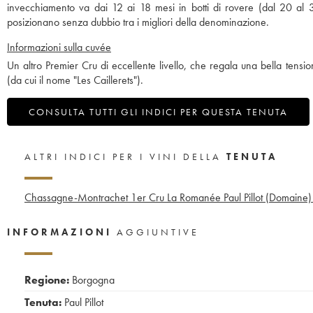
invecchiamento va dai 12 ai 18 mesi in botti di rovere (dal 20 al 3
posizionano senza dubbio tra i migliori della denominazione.
Informazioni sulla cuvée
Un altro Premier Cru di eccellente livello, che regala una bella tension
(da cui il nome "Les Caillerets").
CONSULTA TUTTI GLI INDICI PER QUESTA TENUTA
ALTRI INDICI PER I VINI DELLA
TENUTA
Chassagne-Montrachet 1er Cru La Romanée Paul Pillot (Domaine)
INFORMAZIONI
AGGIUNTIVE
Regione:
Borgogna
Tenuta:
Paul Pillot