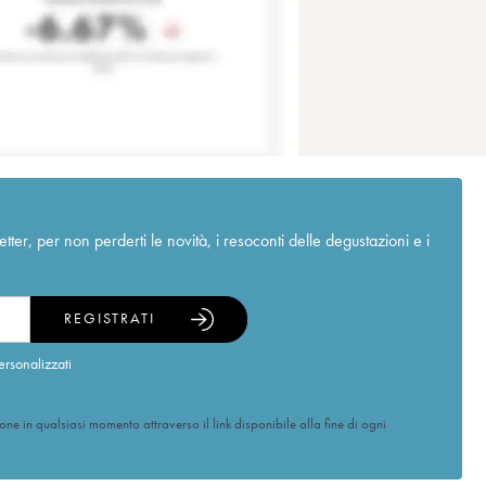
r, per non perderti le novità, i resoconti delle degustazioni e i
REGISTRATI
ersonalizzati
ione in qualsiasi momento attraverso il link disponibile alla fine di ogni