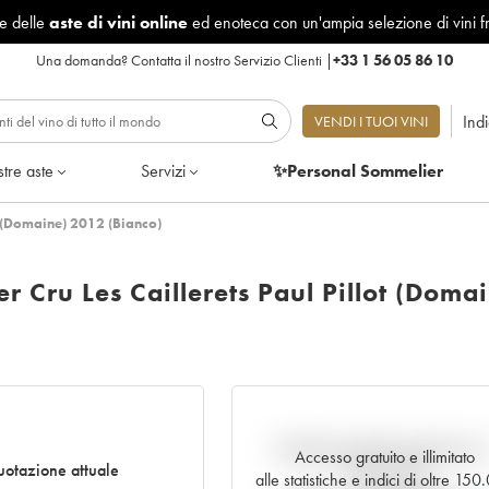
le delle
aste di vini online
ed enoteca con un'ampia selezione di vini f
Una domanda?
Contatta il nostro Servizio Clienti
|
+33 1 56 05 86 10
Ind
VENDI I TUOI VINI
tre aste
Servizi
✨Personal Sommelier
t (Domaine) 2012 (Bianco)
 Cru Les Caillerets Paul Pillot (Doma
Andamento della quotazione i
Accesso gratuito e illimitato
otazione attuale
tempo reale
alle statistiche e indici di oltre 15