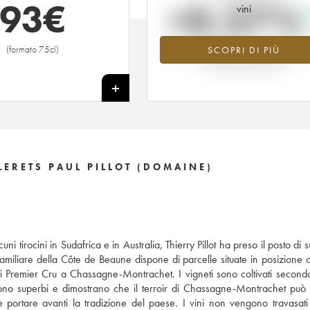
93
€
+0.27%
vini
(formato 75cl)
SCOPRI DI PIÙ
Valore in aumento per l'annata 2012 
2026 rispetto al 2025
+
ERETS PAUL PILLOT (DOMAINE)
ni tirocini in Sudafrica e in Australia, Thierry Pillot ha preso il posto di
 familiare della Côte de Beaune dispone di parcelle situate in posizione o
i Premier Cru a Chassagne-Montrachet. I vigneti sono coltivati secondo
nuta sono superbi e dimostrano che il terroir di Chassagne-Montrachet può
e portare avanti la tradizione del paese. I vini non vengono travasati 