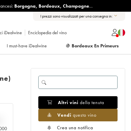
rancesi:
Borgogna
,
Bordeaux
,
Champagne
...
I prezzi sono visualizzati per una consegna in:
ici iDealwine
Enciclopedia del vino
I must-have iDealwine
🍇
Bordeaux En Primeurs
ine)
Altri vini
della tenuta
Vendi
questo vino
n
Crea una notifica
0.000