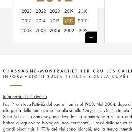
2023
2022
2020
2019
2018
2017
2014
2013
2012
2010
2008
2005
2004
2002
1992
1984
CHASSAGNE-MONTRACHET 1ER CRU LES CAILL
INFORMAZIONI SULLA TENUTA E SULLA CUVÉE
Informazioni sulla tenuta
Paul Pillot rileva l'attività del padre Henri nel 1968. Nel 2004, dopo alcu
alla guida della tenuta, insieme alla sorella Chrystelle. Questa tenuta
Saint-Aubin e a Santenay, ma deve la sua reputazione a sei terroir d
ispirati all'agricoltura biologica (non certificata). I rossi della te
grandi pinot noir. Il 70% dei vini sono bianchi, ma la tenuta intend