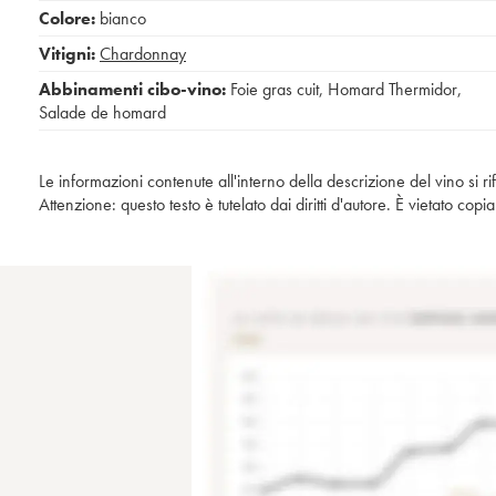
Colore:
bianco
Vitigni:
Chardonnay
Abbinamenti cibo-vino:
Foie gras cuit
,
Homard Thermidor
,
Salade de homard
Le informazioni contenute all'interno della descrizione del vino si r
Attenzione: questo testo è tutelato dai diritti d'autore. È vietato co