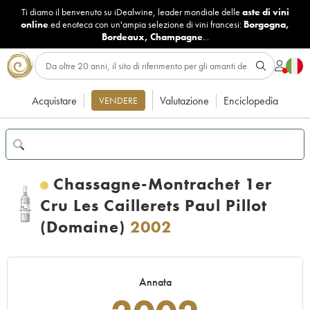
Ti diamo il benvenuto su iDealwine, leader mondiale delle
aste di vini
online
ed enoteca con un'ampia selezione di vini francesi:
Borgogna
,
Bordeaux
,
Champagne
...
Acquistare
Valutazione
Enciclopedia
VENDERE
Chassagne-Montrachet 1er
Cru Les Caillerets Paul Pillot
(Domaine)
2002
Annata