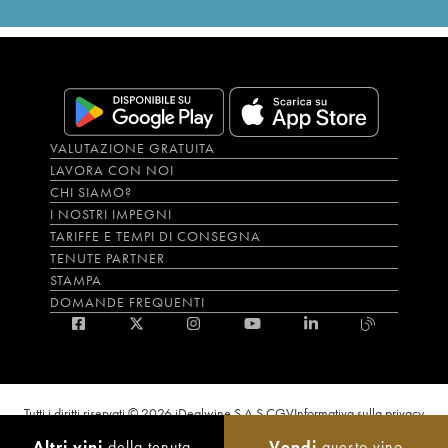
VALUTAZIONE GRATUITA
LAVORA CON NOI
CHI SIAMO?
I NOSTRI IMPEGNI
TARIFFE E TEMPI DI CONSEGNA
TENUTE PARTNER
STAMPA
DOMANDE FREQUENTI
Tutti i diritti riservati © 2026 iDealwine S.A.S.
CGV
Informativa sulla privacy
Bevi con moderazione, l’abuso di alcol è dannoso per la salute. L'utilizzo del
Altri vini
della tenuta
Vendi
questo vino