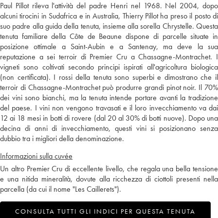
Paul Pillot rileva l'attività del padre Henri nel 1968. Nel 2004, dopo
alcuni tirocini in Sudafrica e in Australia, Thierry Pillot ha preso il posto di
suo padre alla guida della tenuta, insieme alla sorella Chrystelle. Questa
tenuta familiare della Côte de Beaune dispone di parcelle situate in
posizione ottimale a Saint-Aubin e a Santenay, ma deve la sua
reputazione a sei terroir di Premier Cru a Chassagne-Montrachet. I
vigneti sono coltivati secondo principi ispirati all'agricoltura biologica
(non certificata). I rossi della tenuta sono superbi e dimostrano che il
terroir di Chassagne-Montrachet può produrre grandi pinot noir. Il 70%
dei vini sono bianchi, ma la tenuta intende portare avanti la tradizione
del paese. I vini non vengono travasati e il loro invecchiamento va dai
12 ai 18 mesi in botti di rovere (dal 20 al 30% di botti nuove). Dopo una
decina di anni di invecchiamento, questi vini si posizionano senza
dubbio tra i migliori della denominazione.
Informazioni sulla cuvée
Un altro Premier Cru di eccellente livello, che regala una bella tensione
e una nitida mineralità, dovute alla ricchezza di ciottoli presenti nella
parcella (da cui il nome "Les Caillerets").
CONSULTA TUTTI GLI INDICI PER QUESTA TENUTA