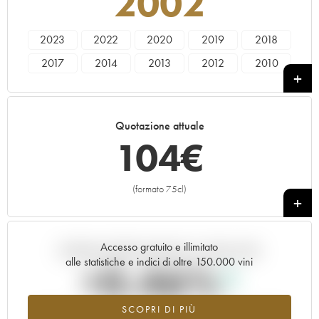
2002
2023
2022
2020
2019
2018
2017
2014
2013
2012
2010
2008
2005
2004
2002
1992
1984
Quotazione attuale
104
€
(formato 75cl)
+
Accesso gratuito e illimitato
Andamento della quotazione in tempo reale
alle statistiche e indici di oltre 150.000 vini
+0.46%
SCOPRI DI PIÙ
Valore in aumento per l'annata 2002 nel 2026 rispetto al 2025