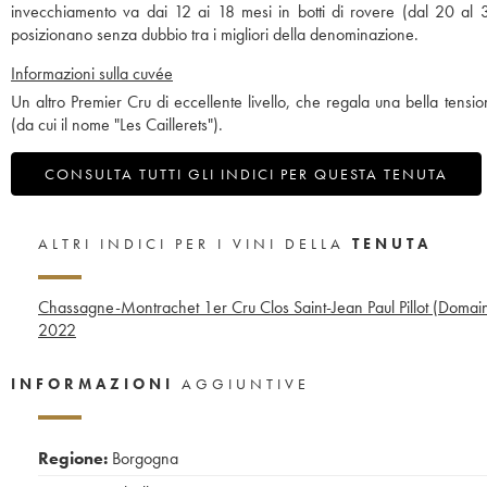
invecchiamento va dai 12 ai 18 mesi in botti di rovere (dal 20 al 3
posizionano senza dubbio tra i migliori della denominazione.
Informazioni sulla cuvée
Un altro Premier Cru di eccellente livello, che regala una bella tension
(da cui il nome "Les Caillerets").
CONSULTA TUTTI GLI INDICI PER QUESTA TENUTA
ALTRI INDICI PER I VINI DELLA
TENUTA
Chassagne-Montrachet 1er Cru Clos Saint-Jean Paul Pillot (Domai
2022
INFORMAZIONI
AGGIUNTIVE
Regione:
Borgogna