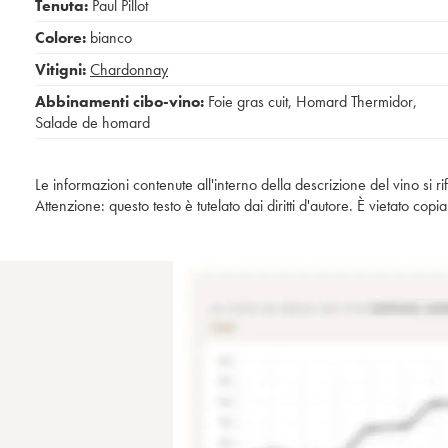
Tenuta:
Paul Pillot
Colore:
bianco
Vitigni:
Chardonnay
Abbinamenti cibo-vino:
Foie gras cuit
,
Homard Thermidor
,
Salade de homard
Le informazioni contenute all'interno della descrizione del vino si r
Attenzione: questo testo è tutelato dai diritti d'autore. È vietato co