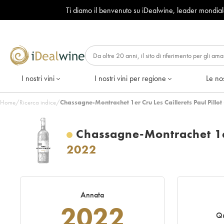
Ti diamo il benvenuto su iDealwine, leader mondia
I nostri vini
I nostri vini per regione
Le nos
Home
/
Ricerca indice
/
Chassagne-Montrachet 1er Cru Les Caillerets Paul Pillo
Chassagne-Montrachet 1er
2022
Annata
2022
Qu