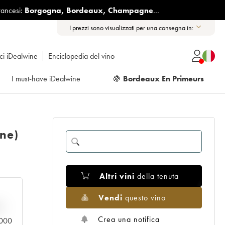
rancesi:
Borgogna
,
Bordeaux
,
Champagne
...
I prezzi sono visualizzati per una consegna in:
ici iDealwine
Enciclopedia del vino
I must-have iDealwine
🍇
Bordeaux En Primeurs
ine)
Altri vini
della tenuta
Vendi
questo vino
n
Crea una notifica
0.000