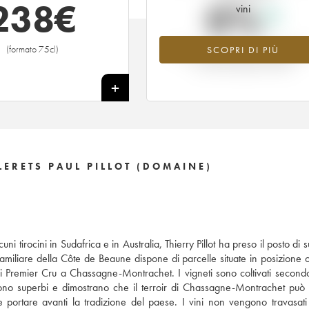
238
€
0%
vini
(formato 75cl)
SCOPRI DI PIÙ
Valore in aumento per l'annata 202
nel 2026 rispetto al 2025
+
ERETS PAUL PILLOT (DOMAINE)
ni tirocini in Sudafrica e in Australia, Thierry Pillot ha preso il posto di
 familiare della Côte de Beaune dispone di parcelle situate in posizione o
i Premier Cru a Chassagne-Montrachet. I vigneti sono coltivati secondo
nuta sono superbi e dimostrano che il terroir di Chassagne-Montrachet può
e portare avanti la tradizione del paese. I vini non vengono travasati 