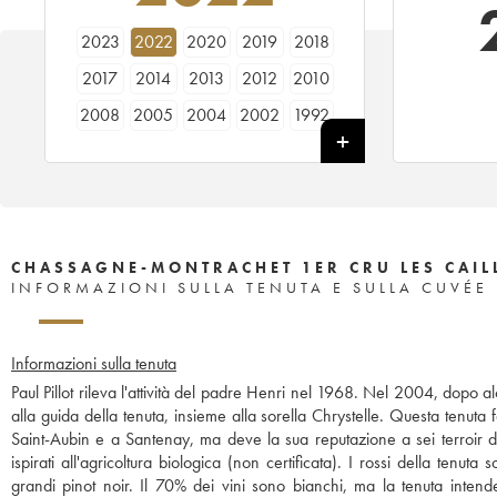
2023
2022
2020
2019
2018
2017
2014
2013
2012
2010
2008
2005
2004
2002
1992
1984
CHASSAGNE-MONTRACHET 1ER CRU LES CAILL
INFORMAZIONI SULLA TENUTA E SULLA CUVÉE
Informazioni sulla tenuta
Paul Pillot rileva l'attività del padre Henri nel 1968. Nel 2004, dopo alcu
alla guida della tenuta, insieme alla sorella Chrystelle. Questa tenuta
Saint-Aubin e a Santenay, ma deve la sua reputazione a sei terroir d
ispirati all'agricoltura biologica (non certificata). I rossi della te
grandi pinot noir. Il 70% dei vini sono bianchi, ma la tenuta intend