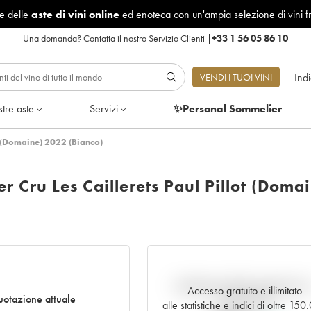
le delle
aste di vini online
ed enoteca con un'ampia selezione di vini f
Una domanda?
Contatta il nostro Servizio Clienti
|
+33 1 56 05 86 10
Ind
VENDI I TUOI VINI
tre aste
Servizi
✨Personal Sommelier
t (Domaine) 2022 (Bianco)
 Cru Les Caillerets Paul Pillot (Doma
Andamento della quotazione i
Accesso gratuito e illimitato
otazione attuale
tempo reale
alle statistiche e indici di oltre 15