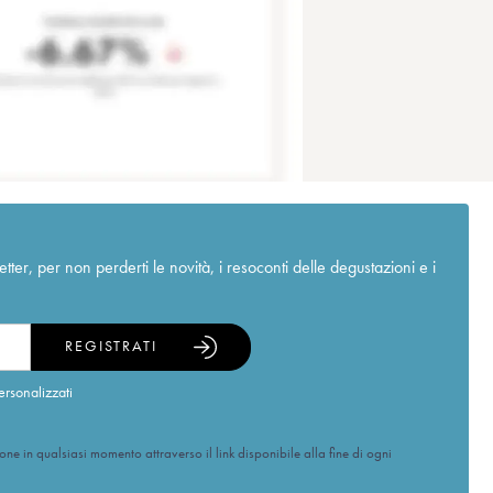
r, per non perderti le novità, i resoconti delle degustazioni e i
REGISTRATI
ersonalizzati
ione in qualsiasi momento attraverso il link disponibile alla fine di ogni