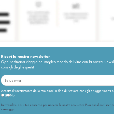
Ricevi la nostra newsletter
Ogni settimana viaggia nel magico mondo del vino con la nostra Newslette
consigli degli esperti!
Accetto il tracciamento delle mie email al fine di ricevere consigli e suggerimenti p
Sì
No
Iscrivendoti, dai il tuo consenso per ricevere le nostre newsletter. Puoi annullare l’iscriz
messaggio.