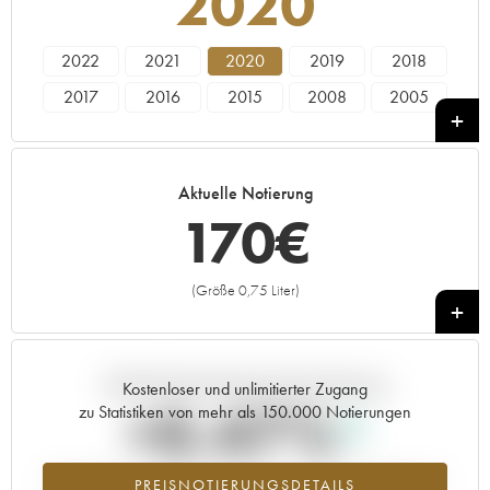
2020
2022
2021
2020
2019
2018
2017
2016
2015
2008
2005
2002
Aktuelle Notierung
170
€
(Größe 0,75 Liter)
+
Aktuelle Entwicklung der Preisnotierung
Kostenloser und unlimitierter Zugang
+0.47%
zu Statistiken von mehr als 150.000 Notierungen
Preisanstiegs des Jahrgangs 2020 im Jahr 2026 im Vergleich zum
PREISNOTIERUNGSDETAILS