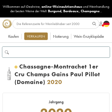
Willkommen auf iDealwine,
online-Weinauktionshaus
und
Weinhandlung
der besten Weine der Welt:
Burgund
,
Bordeaux
,
Champagne
...
Kaufen
Notierung
Wein-Enzyklopädie
VERKAUFEN
Chassagne-Montrachet 1er
Cru Champs Gains Paul Pillot
(Domaine)
2020
Jahrgang