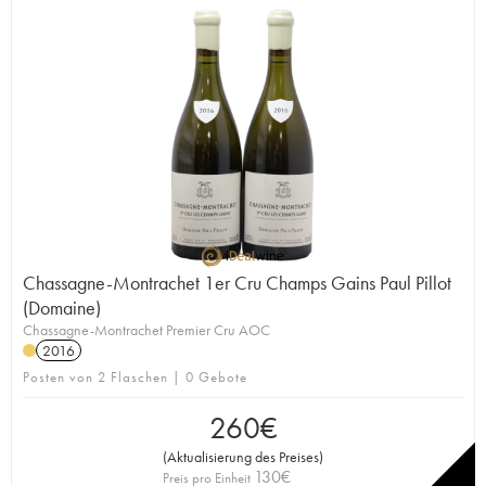
Chassagne-Montrachet 1er Cru Champs Gains Paul Pillot
(Domaine)
Chassagne-Montrachet Premier Cru AOC
2016
Posten von 2 Flaschen | 0 Gebote
260
€
(
Aktualisierung des Preises
)
130
€
Preis pro Einheit