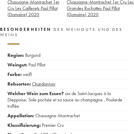
Chassagne-Montrachet 1er
Chassagne-Montrachet 1er Cru Les
Cru Les Caillerets Paul Pillot
Grandes Ruchottes Paul Pillot
(Domaine)
2020
(Domaine)
2020
BESONDERHEITEN
DES WEINGUTS UND DES
WEINS
Region:
Burgund
Weingut:
Paul Pillot
Farbe:
weiß
Rebsorten:
Chardonnay
Welcher Wein zum Essen?
oix de Saint-Jacques à la
Dieppoise
,
Sole pochée et sa sauce au champagne
,
Poularde
truffée
Appellation:
Chassagne-Montrachet
Klassifizierung:
Premier Cru