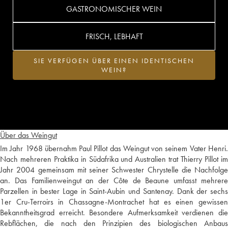
GASTRONOMISCHER WEIN
FRISCH, LEBHAFT
SIE VERFÜGEN ÜBER EINEN IDENTISCHEN
WEIN?
Über das Weingut
Im Jahr 1968 übernahm Paul Pillot das Weingut von seinem Vater Henri.
Nach mehreren Praktika in Südafrika und Australien trat Thierry Pillot im
Jahr 2004 gemeinsam mit seiner Schwester Chrystelle die Nachfolge
an. Das Familienweingut an der Côte de Beaune umfasst mehrere
Parzellen in bester Lage in Saint-Aubin und Santenay. Dank der sechs
1er Cru-Terroirs in Chassagne-Montrachet hat es einen gewissen
Bekanntheitsgrad erreicht. Besondere Aufmerksamkeit verdienen die
Rebflächen, die nach den Prinzipien des biologischen Anbaus