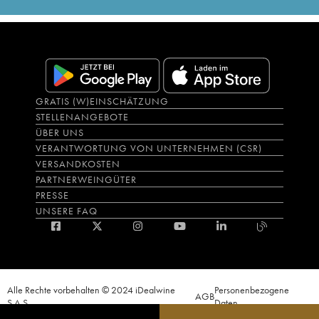
GRATIS (W)EINSCHÄTZUNG
STELLENANGEBOTE
ÜBER UNS
VERANTWORTUNG VON UNTERNEHMEN (CSR)
VERSANDKOSTEN
PARTNERWEINGÜTER
PRESSE
UNSERE FAQ
Alle Rechte vorbehalten © 2024 iDealwine
Personenbezogene
AGB
S.A.S.
Daten
Der Nachweis der Volljährigkeit des Käufers wird zum Zeitpunkt des Online-