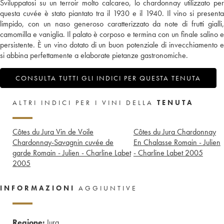
Sviluppatosi su un terroir molto calcareo, lo chardonnay utilizzato per
questa cuvée è stato piantato tra il 1930 e il 1940. Il vino si presenta
limpido, con un naso generoso caratterizzato da note di frutti gialli,
camomilla e vaniglia. Il palato è corposo e termina con un finale salino e
persistente. È un vino dotato di un buon potenziale di invecchiamento e
si abbina perfettamente a elaborate pietanze gastronomiche.
CONSULTA TUTTI GLI INDICI PER QUESTA TENUTA
ALTRI INDICI PER I VINI DELLA
TENUTA
Côtes du Jura Vin de Voile
Côtes du Jura Chardonnay
Chardonnay-Savagnin cuvée de
En Chalasse Romain - Julien
garde Romain - Julien - Charline Labet
- Charline Labet
2005
2005
INFORMAZIONI
AGGIUNTIVE
Regione:
Jura