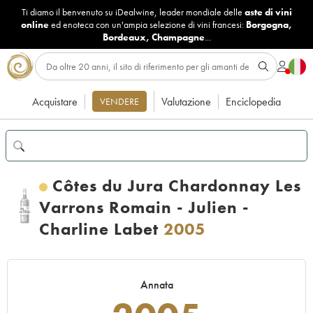
Ti diamo il benvenuto su iDealwine, leader mondiale delle
aste di vini
online
ed enoteca con un'ampia selezione di vini francesi:
Borgogna
,
Bordeaux
,
Champagne
...
Acquistare
Valutazione
Enciclopedia
VENDERE
Côtes du Jura Chardonnay Les
Varrons Romain - Julien -
Charline Labet
2005
Annata