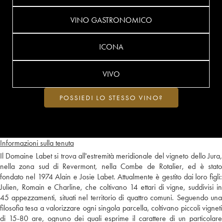
VINO GASTRONOMICO
ICONA
VIVO
POSSIEDI LO STESSO VINO?
Informazioni sulla tenuta
Il Domaine Labet si trova all'estremità meridionale del vigneto dello Jura,
nella zona sud di Revermont, nella Combe de Rotalier, ed è stato
fondato nel 1974 Alain e Josie Labet. Attualmente è gestito dai loro figli:
Julien, Romain e Charline, che coltivano 14 ettari di vigne, suddivisi in
45 appezzamenti, situati nel territorio di quattro comuni. Seguendo una
filosofia tesa a valorizzare ogni singola parcella, coltivano piccoli vigneti
di 15-80 are, ognuno dei quali esprime il carattere di un particolare