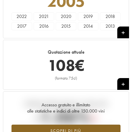
2005
2022
2021
2020
2019
2018
2017
2016
2015
2014
2013
2012
2011
2010
2008
2006
2005
2004
2003
2000
1999
Quotazione attuale
108
€
(formato 75cl)
+
Andamento della quotazione in tempo reale
Accesso gratuito e illimitato
-1.06%
alle statistiche e indici di oltre 150.000 vini
Tendenza al ribasso per il valore dell'annata 2005 nel 2026
SCOPRI DI PIÙ