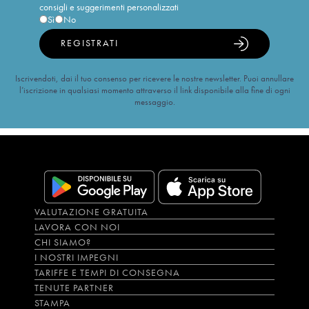
consigli e suggerimenti personalizzati
Sì
No
REGISTRATI
Iscrivendoti, dai il tuo consenso per ricevere le nostre newsletter. Puoi annullare
l’iscrizione in qualsiasi momento attraverso il link disponibile alla fine di ogni
messaggio.
VALUTAZIONE GRATUITA
LAVORA CON NOI
CHI SIAMO?
I NOSTRI IMPEGNI
TARIFFE E TEMPI DI CONSEGNA
TENUTE PARTNER
STAMPA