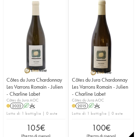
Côtes du Jura Chardonnay
Côtes du Jura Chardonnay
Les Varrons Romain - Julien
Les Varrons Romain - Julien
- Charline Labet
- Charline Labet
Côtes du Jura AOC
Côtes du Jura AOC
2022
A
K
2015
A
K
Lotto di 1 bottiglia | 0 aste
Lotto di 1 bottiglia | 0 aste
105
€
100
€
(
Prezzo di riserva
)
(
Prezzo di riserva
)