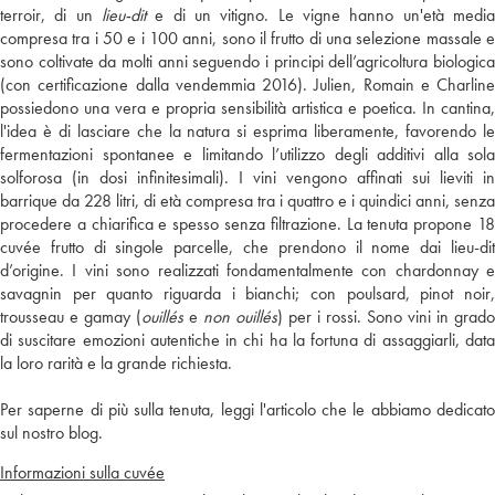
terroir, di un
lieu-dit
e di un vitigno. Le vigne hanno un'età media
compresa tra i 50 e i 100 anni, sono il frutto di una selezione massale e
sono coltivate da molti anni seguendo i principi dell’agricoltura biologica
(con certificazione dalla vendemmia 2016). Julien, Romain e Charline
possiedono una vera e propria sensibilità artistica e poetica. In cantina,
l'idea è di lasciare che la natura si esprima liberamente, favorendo le
fermentazioni spontanee e limitando l’utilizzo degli additivi alla sola
solforosa (in dosi infinitesimali). I vini vengono affinati sui lieviti in
barrique da 228 litri, di età compresa tra i quattro e i quindici anni, senza
procedere a chiarifica e spesso senza filtrazione. La tenuta propone 18
cuvée frutto di singole parcelle, che prendono il nome dai lieu-dit
d’origine. I vini sono realizzati fondamentalmente con chardonnay e
savagnin per quanto riguarda i bianchi; con poulsard, pinot noir,
trousseau e gamay (
ouillés
e
non ouillés
) per i rossi. Sono vini in grado
di suscitare emozioni autentiche in chi ha la fortuna di assaggiarli, data
la loro rarità e la grande richiesta.
Per saperne di più sulla tenuta, leggi l'articolo che le abbiamo dedicato
sul nostro blog.
Informazioni sulla cuvée