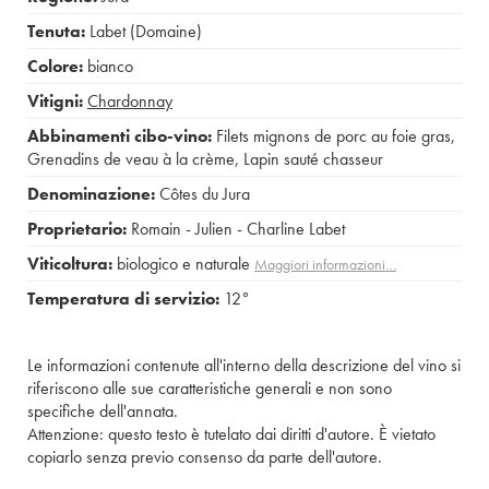
Tenuta:
Labet (Domaine)
Colore:
bianco
Vitigni:
Chardonnay
Abbinamenti cibo-vino:
Filets mignons de porc au foie gras
,
Grenadins de veau à la crème
,
Lapin sauté chasseur
Denominazione:
Côtes du Jura
Proprietario:
Romain - Julien - Charline Labet
Viticoltura:
biologico e naturale
Maggiori informazioni…
Temperatura di servizio:
12°
Le informazioni contenute all'interno della descrizione del vino si
riferiscono alle sue caratteristiche generali e non sono
specifiche dell'annata.
Attenzione: questo testo è tutelato dai diritti d'autore. È vietato
copiarlo senza previo consenso da parte dell'autore.