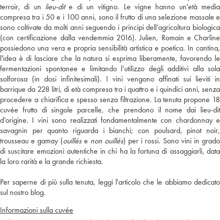
terroir, di un
lieu-dit
e di un vitigno. Le vigne hanno un'età media
compresa tra i 50 e i 100 anni, sono il frutto di una selezione massale e
sono coltivate da molti anni seguendo i principi dell’agricoltura biologica
(con certificazione dalla vendemmia 2016). Julien, Romain e Charline
possiedono una vera e propria sensibilità artistica e poetica. In cantina,
l'idea è di lasciare che la natura si esprima liberamente, favorendo le
fermentazioni spontanee e limitando l’utilizzo degli additivi alla sola
solforosa (in dosi infinitesimali). I vini vengono affinati sui lieviti in
barrique da 228 litri, di età compresa tra i quattro e i quindici anni, senza
procedere a chiarifica e spesso senza filtrazione. La tenuta propone 18
cuvée frutto di singole parcelle, che prendono il nome dai lieu-dit
d’origine. I vini sono realizzati fondamentalmente con chardonnay e
savagnin per quanto riguarda i bianchi; con poulsard, pinot noir,
trousseau e gamay (
ouillés
e
non ouillés
) per i rossi. Sono vini in grado
di suscitare emozioni autentiche in chi ha la fortuna di assaggiarli, data
la loro rarità e la grande richiesta.
Per saperne di più sulla tenuta, leggi l'articolo che le abbiamo dedicato
sul nostro blog.
Informazioni sulla cuvée