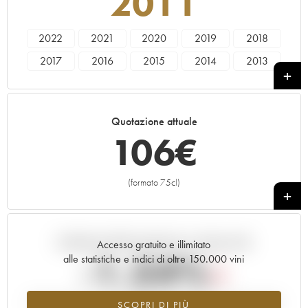
2011
2022
2021
2020
2019
2018
2017
2016
2015
2014
2013
2012
2011
2010
2008
2006
2005
2004
2003
2000
1999
Quotazione attuale
106
€
(formato 75cl)
+
Andamento della quotazione in tempo reale
Accesso gratuito e illimitato
-1.54%
alle statistiche e indici di oltre 150.000 vini
Tendenza al ribasso per il valore dell'annata 2011 nel 2026 rispetto
SCOPRI DI PIÙ