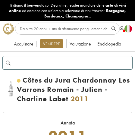
Ti diamo il benvenuto su iDealwine, leader mondiale delle
aste di vini
online
ed enoteca con un'ampia selezione di vini francesi:
Borgogna
,
Bordeaux
,
Champagne
...
Acquistare
Valutazione
Enciclopedia
VENDERE
Côtes du Jura Chardonnay Les
Varrons Romain - Julien -
Charline Labet
2011
Annata