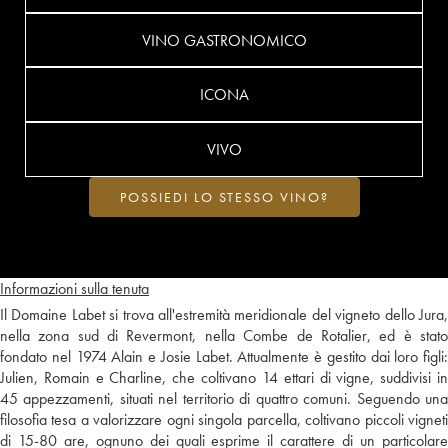
VINO GASTRONOMICO
ICONA
VIVO
POSSIEDI LO STESSO VINO?
Informazioni sulla tenuta
Il Domaine Labet si trova all'estremità meridionale del vigneto dello Jura,
nella zona sud di Revermont, nella Combe de Rotalier, ed è stato
fondato nel 1974 Alain e Josie Labet. Attualmente è gestito dai loro figli:
Julien, Romain e Charline, che coltivano 14 ettari di vigne, suddivisi in
45 appezzamenti, situati nel territorio di quattro comuni. Seguendo una
filosofia tesa a valorizzare ogni singola parcella, coltivano piccoli vigneti
di 15-80 are, ognuno dei quali esprime il carattere di un particolare