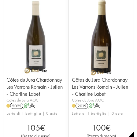
Côtes du Jura Chardonnay
Côtes du Jura Chardonnay
Les Varrons Romain - Julien
Les Varrons Romain - Julien
- Charline Labet
- Charline Labet
Côtes du Jura AOC
Côtes du Jura AOC
2022
A
K
2015
A
K
Lotto di 1 bottiglia | 0 aste
Lotto di 1 bottiglia | 0 aste
105
€
100
€
(
Prezzo di riserva
)
(
Prezzo di riserva
)