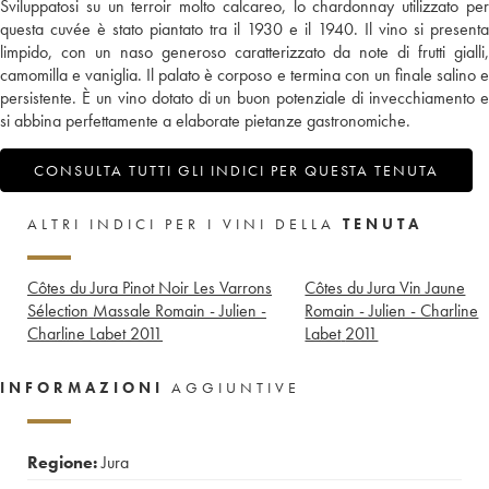
Sviluppatosi su un terroir molto calcareo, lo chardonnay utilizzato per
questa cuvée è stato piantato tra il 1930 e il 1940. Il vino si presenta
limpido, con un naso generoso caratterizzato da note di frutti gialli,
camomilla e vaniglia. Il palato è corposo e termina con un finale salino e
persistente. È un vino dotato di un buon potenziale di invecchiamento e
si abbina perfettamente a elaborate pietanze gastronomiche.
CONSULTA TUTTI GLI INDICI PER QUESTA TENUTA
ALTRI INDICI PER I VINI DELLA
TENUTA
Côtes du Jura Pinot Noir Les Varrons
Côtes du Jura Vin Jaune
Sélection Massale Romain - Julien -
Romain - Julien - Charline
Charline Labet
2011
Labet
2011
INFORMAZIONI
AGGIUNTIVE
Regione:
Jura