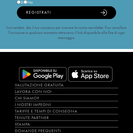
Sì
No
REGISTRATI
Iscrivendoti, dai il tuo consenso per ricevere le nostre newsletter. Puoi annullare
l’iscrizione in qualsiasi momento attraverso il link disponibile alla fine di ogni
messaggio.
VALUTAZIONE GRATUITA
LAVORA CON NOI
CHI SIAMO?
I NOSTRI IMPEGNI
TARIFFE E TEMPI DI CONSEGNA
TENUTE PARTNER
STAMPA
DOMANDE FREQUENTI