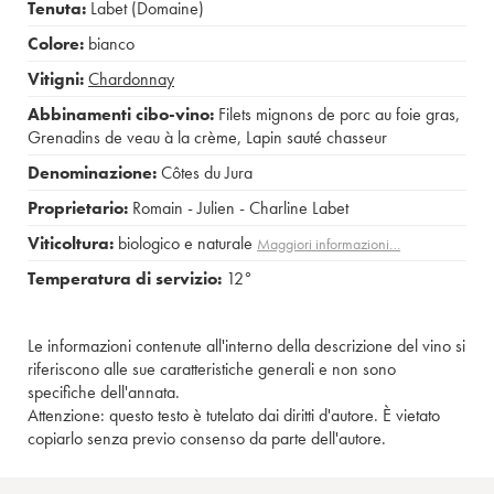
Tenuta:
Labet (Domaine)
Colore:
bianco
Vitigni:
Chardonnay
Abbinamenti cibo-vino:
Filets mignons de porc au foie gras
,
Grenadins de veau à la crème
,
Lapin sauté chasseur
Denominazione:
Côtes du Jura
Proprietario:
Romain - Julien - Charline Labet
Viticoltura:
biologico e naturale
Maggiori informazioni…
Temperatura di servizio:
12°
Le informazioni contenute all'interno della descrizione del vino si
riferiscono alle sue caratteristiche generali e non sono
specifiche dell'annata.
Attenzione: questo testo è tutelato dai diritti d'autore. È vietato
copiarlo senza previo consenso da parte dell'autore.