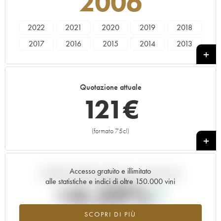
2006
2022
2021
2020
2019
2018
2017
2016
2015
2014
2013
2012
2011
2010
2008
2006
2005
2004
2003
2000
1999
Quotazione attuale
121
€
(formato 75cl)
+
Accesso gratuito e illimitato
Andamento della quotazione in tempo reale
alle statistiche e indici di oltre 150.000 vini
+4.39%
SCOPRI DI PIÙ
Valore in aumento per l'annata 2006 nel 2026 rispetto al 2025