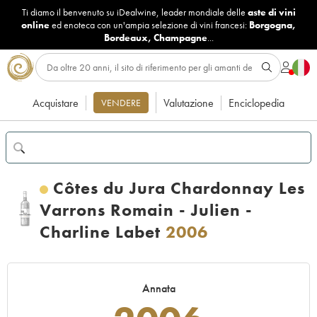
Ti diamo il benvenuto su iDealwine, leader mondiale delle
aste di vini
online
ed enoteca con un'ampia selezione di vini francesi:
Borgogna
,
Bordeaux
,
Champagne
...
Acquistare
Valutazione
Enciclopedia
VENDERE
Côtes du Jura Chardonnay Les
Varrons Romain - Julien -
Charline Labet
2006
Annata