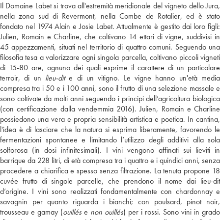
Il Domaine Labet si trova all'estremità meridionale del vigneto dello Jura,
nella zona sud di Revermont, nella Combe de Rotalier, ed è stato
fondato nel 1974 Alain e Josie Labet. Attualmente è gestito dai loro figli:
Julien, Romain e Charline, che coltivano 14 ettari di vigne, suddivisi in
45 appezzamenti, situati nel territorio di quattro comuni. Seguendo una
filosofia tesa a valorizzare ogni singola parcella, coltivano piccoli vigneti
di 15-80 are, ognuno dei quali esprime il carattere di un particolare
terroir, di un
lieu-dit
e di un vitigno. Le vigne hanno un'età media
compresa tra i 50 e i 100 anni, sono il frutto di una selezione massale e
sono coltivate da molti anni seguendo i principi dell’agricoltura biologica
(con certificazione dalla vendemmia 2016). Julien, Romain e Charline
possiedono una vera e propria sensibilità artistica e poetica. In cantina,
l'idea è di lasciare che la natura si esprima liberamente, favorendo le
fermentazioni spontanee e limitando l’utilizzo degli additivi alla sola
solforosa (in dosi infinitesimali). I vini vengono affinati sui lieviti in
barrique da 228 litri, di età compresa tra i quattro e i quindici anni, senza
procedere a chiarifica e spesso senza filtrazione. La tenuta propone 18
cuvée frutto di singole parcelle, che prendono il nome dai lieu-dit
d’origine. I vini sono realizzati fondamentalmente con chardonnay e
savagnin per quanto riguarda i bianchi; con poulsard, pinot noir,
trousseau e gamay (
ouillés
e
non ouillés
) per i rossi. Sono vini in grado