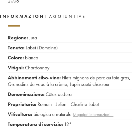
2006
INFORMAZIONI
AGGIUNTIVE
Regione:
Jura
Tenuta:
Labet (Domaine)
Colore:
bianco
Vitigni:
Chardonnay
Abbinamenti cibo-vino:
Filets mignons de porc au foie gras
,
Grenadins de veau à la crème
,
Lapin sauté chasseur
Denominazione:
Côtes du Jura
Proprietario:
Romain - Julien - Charline Labet
Viticoltura:
biologico e naturale
Maggiori informazioni…
Temperatura di servizio:
12°