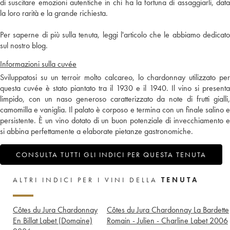
di suscitare emozioni autentiche in chi ha la fortuna di assaggiarli, data
la loro rarità e la grande richiesta.
Per saperne di più sulla tenuta, leggi l'articolo che le abbiamo dedicato
sul nostro blog.
Informazioni sulla cuvée
Sviluppatosi su un terroir molto calcareo, lo chardonnay utilizzato per
questa cuvée è stato piantato tra il 1930 e il 1940. Il vino si presenta
limpido, con un naso generoso caratterizzato da note di frutti gialli,
camomilla e vaniglia. Il palato è corposo e termina con un finale salino e
persistente. È un vino dotato di un buon potenziale di invecchiamento e
si abbina perfettamente a elaborate pietanze gastronomiche.
CONSULTA TUTTI GLI INDICI PER QUESTA TENUTA
ALTRI INDICI PER I VINI DELLA
TENUTA
Côtes du Jura Chardonnay
Côtes du Jura Chardonnay La Bardette
En Billat Labet (Domaine)
Romain - Julien - Charline Labet
2006