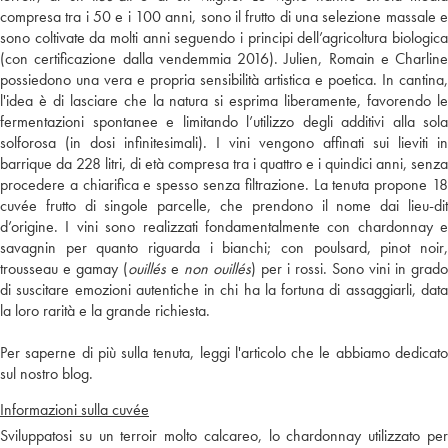
compresa tra i 50 e i 100 anni, sono il frutto di una selezione massale e
sono coltivate da molti anni seguendo i principi dell’agricoltura biologica
(con certificazione dalla vendemmia 2016). Julien, Romain e Charline
possiedono una vera e propria sensibilità artistica e poetica. In cantina,
l'idea è di lasciare che la natura si esprima liberamente, favorendo le
fermentazioni spontanee e limitando l’utilizzo degli additivi alla sola
solforosa (in dosi infinitesimali). I vini vengono affinati sui lieviti in
barrique da 228 litri, di età compresa tra i quattro e i quindici anni, senza
procedere a chiarifica e spesso senza filtrazione. La tenuta propone 18
cuvée frutto di singole parcelle, che prendono il nome dai lieu-dit
d’origine. I vini sono realizzati fondamentalmente con chardonnay e
savagnin per quanto riguarda i bianchi; con poulsard, pinot noir,
trousseau e gamay (
ouillés
e
non ouillés
) per i rossi. Sono vini in grado
di suscitare emozioni autentiche in chi ha la fortuna di assaggiarli, data
la loro rarità e la grande richiesta.
Per saperne di più sulla tenuta, leggi l'articolo che le abbiamo dedicato
sul nostro blog.
Informazioni sulla cuvée
Sviluppatosi su un terroir molto calcareo, lo chardonnay utilizzato per