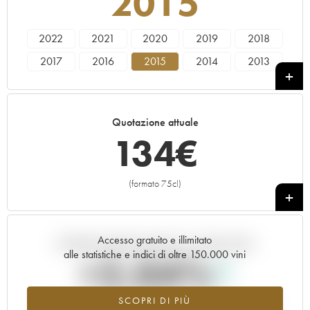
2015
2022
2021
2020
2019
2018
2017
2016
2015
2014
2013
2012
2011
2010
2008
2006
2005
2004
2003
2000
1999
Quotazione attuale
134
€
(formato 75cl)
+
Accesso gratuito e illimitato
Andamento della quotazione in tempo reale
alle statistiche e indici di oltre 150.000 vini
+2.04%
SCOPRI DI PIÙ
Valore in aumento per l'annata 2015 nel 2026 rispetto al 2025