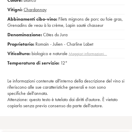
Colore:
bianco
Vitigni:
Chardonnay
Abbinamenti cibo-vino:
Filets mignons de porc au foie gras
,
Grenadins de veau à la crème
,
Lapin sauté chasseur
Denominazione:
Côtes du Jura
Proprietario:
Romain - Julien - Charline Labet
Viticoltura:
biologico e naturale
Maggiori informazioni…
Temperatura di servizio:
12°
Le informazioni contenute all'interno della descrizione del vino si
riferiscono alle sue caratteristiche generali e non sono
specifiche dell'annata.
Attenzione: questo testo è tutelato dai diritti d'autore. È vietato
copiarlo senza previo consenso da parte dell'autore.