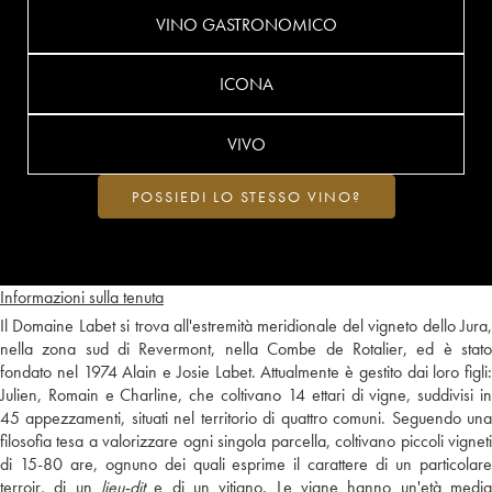
VINO GASTRONOMICO
ICONA
VIVO
POSSIEDI LO STESSO VINO?
Informazioni sulla tenuta
Il Domaine Labet si trova all'estremità meridionale del vigneto dello Jura,
nella zona sud di Revermont, nella Combe de Rotalier, ed è stato
fondato nel 1974 Alain e Josie Labet. Attualmente è gestito dai loro figli:
Julien, Romain e Charline, che coltivano 14 ettari di vigne, suddivisi in
45 appezzamenti, situati nel territorio di quattro comuni. Seguendo una
filosofia tesa a valorizzare ogni singola parcella, coltivano piccoli vigneti
di 15-80 are, ognuno dei quali esprime il carattere di un particolare
terroir, di un
lieu-dit
e di un vitigno. Le vigne hanno un'età media