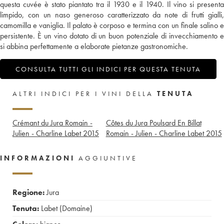
questa cuvée è stato piantato tra il 1930 e il 1940. Il vino si presenta
limpido, con un naso generoso caratterizzato da note di frutti gialli,
camomilla e vaniglia. Il palato è corposo e termina con un finale salino e
persistente. È un vino dotato di un buon potenziale di invecchiamento e
si abbina perfettamente a elaborate pietanze gastronomiche.
CONSULTA TUTTI GLI INDICI PER QUESTA TENUTA
ALTRI INDICI PER I VINI DELLA
TENUTA
Crémant du Jura Romain -
Côtes du Jura Poulsard En Billat
Julien - Charline Labet
2015
Romain - Julien - Charline Labet
2015
INFORMAZIONI
AGGIUNTIVE
Regione:
Jura
Tenuta:
Labet (Domaine)