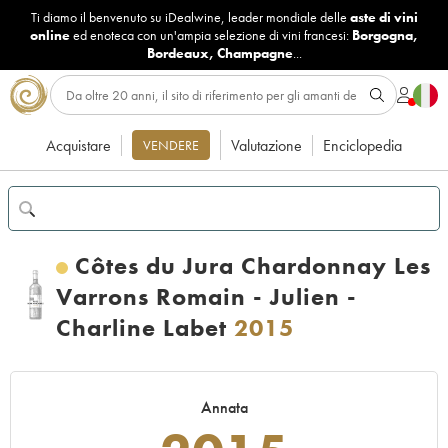
Ti diamo il benvenuto su iDealwine, leader mondiale delle
aste di vini
online
ed enoteca con un'ampia selezione di vini francesi:
Borgogna
,
Bordeaux
,
Champagne
...
Acquistare
Valutazione
Enciclopedia
VENDERE
Côtes du Jura Chardonnay Les
Varrons Romain - Julien -
Charline Labet
2015
Annata