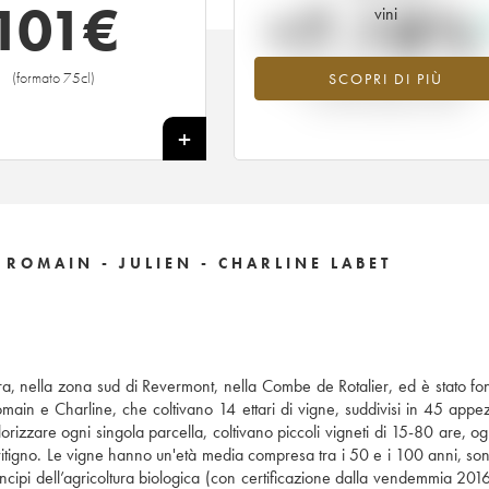
101
€
+7.18%
vini
(formato 75cl)
SCOPRI DI PIÙ
Valore in aumento per l'annata 201
nel 2026 rispetto al 2025
+
ROMAIN - JULIEN - CHARLINE LABET
Jura, nella zona sud di Revermont, nella Combe de Rotalier, ed è stato fo
 Romain e Charline, che coltivano 14 ettari di vigne, suddivisi in 45 appe
alorizzare ogni singola parcella, coltivano piccoli vigneti di 15-80 are, 
itigno. Le vigne hanno un'età media compresa tra i 50 e i 100 anni, sono 
cipi dell’agricoltura biologica (con certificazione dalla vendemmia 2016)