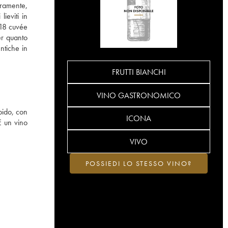
eramente,
lieviti in
 18 cuvée
er quanto
entiche in
FRUTTI BIANCHI
VINO GASTRONOMICO
mpido, con
ICONA
È un vino
VIVO
POSSIEDI LO STESSO VINO?