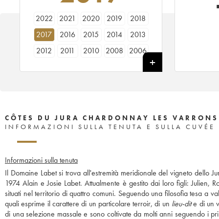
2022
2021
2020
2019
2018
2017
2016
2015
2014
2013
2012
2011
2010
2008
2006
2005
2004
2003
2000
1999
CÔTES DU JURA CHARDONNAY LES VARRONS 
INFORMAZIONI SULLA TENUTA E SULLA CUVÉE
Informazioni sulla tenuta
Il Domaine Labet si trova all'estremità meridionale del vigneto dello 
1974 Alain e Josie Labet. Attualmente è gestito dai loro figli: Julien,
situati nel territorio di quattro comuni. Seguendo una filosofia tesa a v
quali esprime il carattere di un particolare terroir, di un
lieu-dit
e di un v
di una selezione massale e sono coltivate da molti anni seguendo i prin