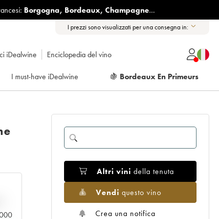
rancesi:
Borgogna
,
Bordeaux
,
Champagne
...
I prezzi sono visualizzati per una consegna in:
ici iDealwine
Enciclopedia del vino
I must-have iDealwine
🍇
Bordeaux En Primeurs
ne
Altri vini
della tenuta
Vendi
questo vino
n
Crea una notifica
0.000