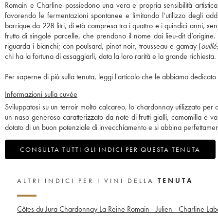
Romain e Charline possiedono una vera e propria sensibilità artistica 
favorendo le fermentazioni spontanee e limitando l’utilizzo degli additivi
barrique da 228 litri, di età compresa tra i quattro e i quindici anni, 
frutto di singole parcelle, che prendono il nome dai lieu-dit d’origi
riguarda i bianchi; con poulsard, pinot noir, trousseau e gamay (
ouillé
chi ha la fortuna di assaggiarli, data la loro rarità e la grande richiesta.
Per saperne di più sulla tenuta, leggi l'articolo che le abbiamo dedicato 
Informazioni sulla cuvée
Sviluppatosi su un terroir molto calcareo, lo chardonnay utilizzato per q
un naso generoso caratterizzato da note di frutti gialli, camomilla e va
dotato di un buon potenziale di invecchiamento e si abbina perfettame
CONSULTA TUTTI GLI INDICI PER QUESTA TENUTA
ALTRI INDICI PER I VINI DELLA
TENUTA
Côtes du Jura Chardonnay La Reine Romain - Julien - Charline Lab