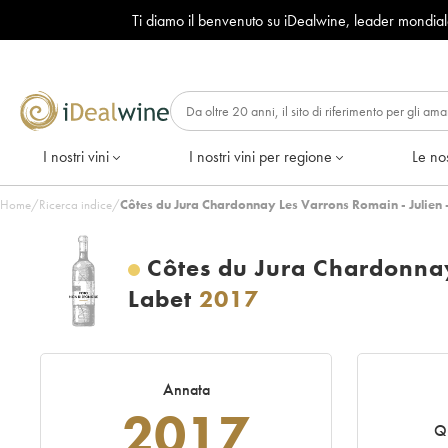
Ti diamo il benvenuto su iDealwine, leader mondia
I nostri vini
I nostri vini per regione
Le nos
Home
/
Ricerca indice
/
Côtes du Jura Chardonnay Les Varrons Romain - Julien 
Côtes du Jura Chardonnay
Labet
2017
Annata
2017
Q