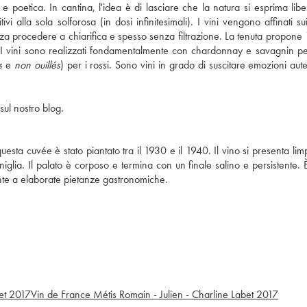
e poetica. In cantina, l'idea è di lasciare che la natura si esprima lib
 alla sola solforosa (in dosi infinitesimali). I vini vengono affinati sui 
senza procedere a chiarifica e spesso senza filtrazione. La tenuta propone
ne. I vini sono realizzati fondamentalmente con chardonnay e savagnin p
s
e
non ouillés
) per i rossi. Sono vini in grado di suscitare emozioni aut
sul nostro blog.
uesta cuvée è stato piantato tra il 1930 e il 1940. Il vino si presenta li
niglia. Il palato è corposo e termina con un finale salino e persistente. 
nte a elaborate pietanze gastronomiche.
et
2017
Vin de France Métis Romain - Julien - Charline Labet
2017