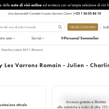
le delle
aste di vini online
ed enoteca con un'ampia selezione di vini f
Una domanda?
Contatta il nostro Servizio Clienti
|
+33 1 56 05 86 10
Ind
VENDI I TUOI VINI
tre aste
Servizi
✨Personal Sommelier
- Charline Labet 2017 (Bianco)
 Les Varrons Romain - Julien - Charli
Andamento della quotazione i
Accesso gratuito e illimitato
uotazione attuale
tempo reale
alle statistiche e indici di oltre 15