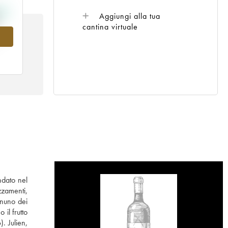
Aggiungi alla tua
cantina virtuale
7
ndato nel
zzamenti,
ognuno dei
il frutto
. Julien,