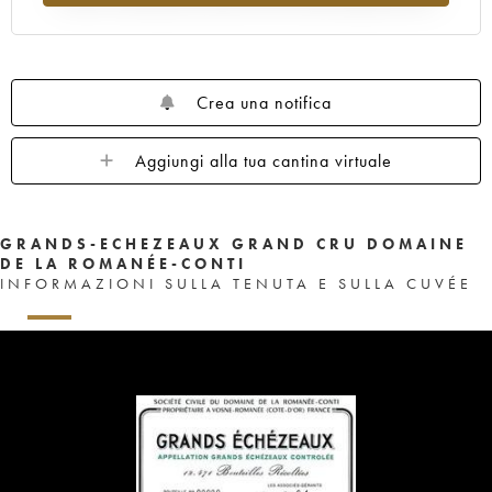
1959
1958
1957
1956
1955
1953
1952
1948
1947
1943
1942
1940
1937
1929
Crea una notifica
Aggiungi alla tua cantina virtuale
GRANDS-ECHEZEAUX GRAND CRU DOMAINE
DE LA ROMANÉE-CONTI
INFORMAZIONI SULLA TENUTA E SULLA CUVÉE