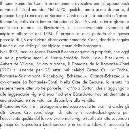
Il nome Romanée-Conti è estremamente evocativo per gli appassionati
di vino di tutto il mondo. Nel 1770, qualche anno prima di morire, il
principe Luigi Francesco di Borbone-Conti rileva una parcella a Vosne-
Romanée, coltivata al tempo dai priori di Saint-Vivant. La terra gli viene
confiscata durante la Rivoluzione, e successivamente rivenduta al
migliore offerente nel 1794. È proprio in quel periodo che questa
parcella di 1,8 ettari viene ribattezzata Romanée-Conti, dando in seguito
il nome a una delle più prestigiose tenute della Borgogna.
Nel 1879, Jacques-Marie Duvault Blochet acquista la proprietà, che oggi
è nelle preziose mani di Henry-Frédéric Roch, Lalou Bize-Leroy e
Aubert de Villaine. Situato a Vosne, il Domaine de la Romanée-Conti
(DRC) si estende per 25 ettari sui celebri Grand Cru La Tâche,
Romanée-Saint-Vivant, Richebourg, Echézeaux, Grands-Echézeaux e
ovviamente La Romanée-Conti. Nella Côte de Beaune, la tenuta ha
recentemente ottenuto tre parcelle in affitto a Corton, che si aggiungono
alle leggendarie vigne di Montrachet e Bâtard-Montrachet, destinate a
una produzione riservata non disponibile alla vendita.
Il Romanée-Conti è il protagonista indiscusso della tenuta, ma anche gli
altri Grand Cru sono degni di nota e si contraddistinguono per
l’eccellente qualità del lavoro svolto nelle vigne (coltivate tutte secondo i
principi dell’agricoltura biodinamica) e in cantina (dove è praticata la