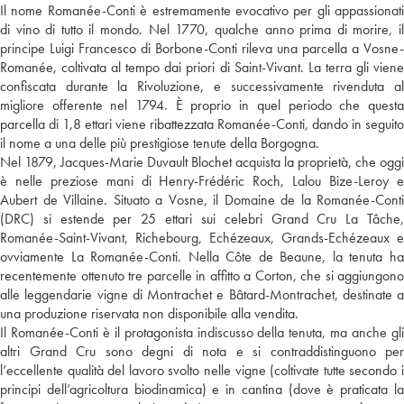
Il nome Romanée-Conti è estremamente evocativo per gli appassionati
di vino di tutto il mondo. Nel 1770, qualche anno prima di morire, il
principe Luigi Francesco di Borbone-Conti rileva una parcella a Vosne-
Romanée, coltivata al tempo dai priori di Saint-Vivant. La terra gli viene
confiscata durante la Rivoluzione, e successivamente rivenduta al
migliore offerente nel 1794. È proprio in quel periodo che questa
parcella di 1,8 ettari viene ribattezzata Romanée-Conti, dando in seguito
il nome a una delle più prestigiose tenute della Borgogna.
Nel 1879, Jacques-Marie Duvault Blochet acquista la proprietà, che oggi
è nelle preziose mani di Henry-Frédéric Roch, Lalou Bize-Leroy e
Aubert de Villaine. Situato a Vosne, il Domaine de la Romanée-Conti
(DRC) si estende per 25 ettari sui celebri Grand Cru La Tâche,
Romanée-Saint-Vivant, Richebourg, Echézeaux, Grands-Echézeaux e
ovviamente La Romanée-Conti. Nella Côte de Beaune, la tenuta ha
recentemente ottenuto tre parcelle in affitto a Corton, che si aggiungono
alle leggendarie vigne di Montrachet e Bâtard-Montrachet, destinate a
una produzione riservata non disponibile alla vendita.
Il Romanée-Conti è il protagonista indiscusso della tenuta, ma anche gli
altri Grand Cru sono degni di nota e si contraddistinguono per
l’eccellente qualità del lavoro svolto nelle vigne (coltivate tutte secondo i
principi dell’agricoltura biodinamica) e in cantina (dove è praticata la