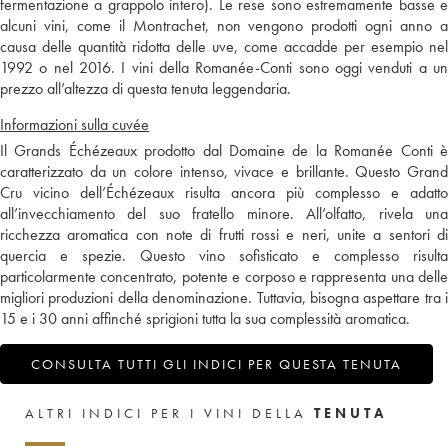
fermentazione a grappolo intero). Le rese sono estremamente basse e
alcuni vini, come il Montrachet, non vengono prodotti ogni anno a
causa delle quantità ridotta delle uve, come accadde per esempio nel
1992 o nel 2016. I vini della Romanée-Conti sono oggi venduti a un
prezzo all’altezza di questa tenuta leggendaria.
Informazioni sulla cuvée
Il Grands Échézeaux prodotto dal Domaine de la Romanée Conti è
caratterizzato da un colore intenso, vivace e brillante. Questo Grand
Cru vicino dell’Échézeaux risulta ancora più complesso e adatto
all’invecchiamento del suo fratello minore. All’olfatto, rivela una
ricchezza aromatica con note di frutti rossi e neri, unite a sentori di
quercia e spezie. Questo vino sofisticato e complesso risulta
particolarmente concentrato, potente e corposo e rappresenta una delle
migliori produzioni della denominazione. Tuttavia, bisogna aspettare tra i
15 e i 30 anni affinché sprigioni tutta la sua complessità aromatica.
CONSULTA TUTTI GLI INDICI PER QUESTA TENUTA
ALTRI INDICI PER I VINI DELLA
TENUTA