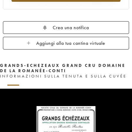
1959
1958
1957
1956
1955
1953
1952
1948
1947
1943
1942
1940
1937
1929
Crea una notifica
Aggiungi alla tua cantina virtuale
GRANDS-ECHEZEAUX GRAND CRU DOMAINE
DE LA ROMANÉE-CONTI
INFORMAZIONI SULLA TENUTA E SULLA CUVÉE