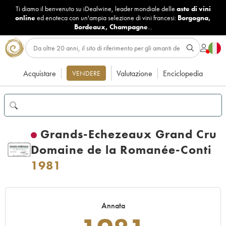
Ti diamo il benvenuto su iDealwine, leader mondiale delle
aste di vini
online
ed enoteca con un'ampia selezione di vini francesi:
Borgogna
,
Bordeaux
,
Champagne
...
Acquistare
Valutazione
Enciclopedia
VENDERE
Grands-Echezeaux Grand Cru
Domaine de la Romanée-Conti
1981
Annata