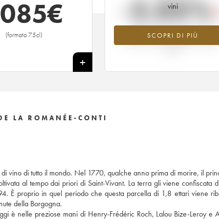
-2.05%
2085
€
vini
Tendenza al ribasso per il valore
(formato 75cl)
SCOPRI DI PIÙ
dell'annata 2001 nel 2026 rispetto 
2025
+
DE LA ROMANÉE-CONTI
 vino di tutto il mondo. Nel 1770, qualche anno prima di morire, il princ
ata al tempo dai priori di Saint-Vivant. La terra gli viene confiscata d
4. È proprio in quel periodo che questa parcella di 1,8 ettari viene rib
enute della Borgogna.
ggi è nelle preziose mani di Henry-Frédéric Roch, Lalou Bize-Leroy e 