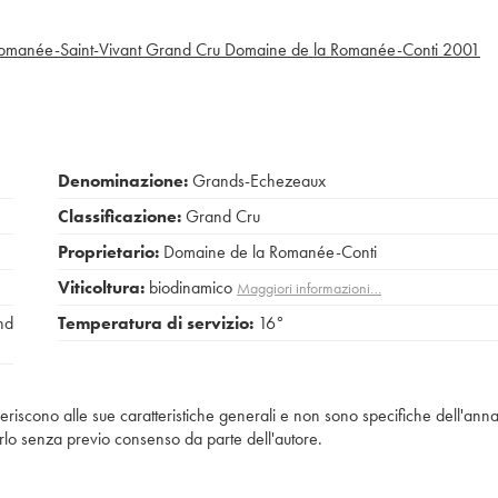
omanée-Saint-Vivant Grand Cru Domaine de la Romanée-Conti
2001
Denominazione:
Grands-Echezeaux
Classificazione:
Grand Cru
Proprietario:
Domaine de la Romanée-Conti
Viticoltura:
biodinamico
Maggiori informazioni…
nd
Temperatura di servizio:
16°
iferiscono alle sue caratteristiche generali e non sono specifiche dell'anna
piarlo senza previo consenso da parte dell'autore.