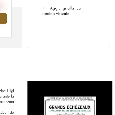
Aggiungi alla tua
cantina virtuale
al
ipe Luigi
urante la
attezzata
Aubert de