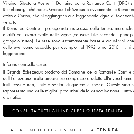
Villaine. Situato a Vosne, il Domaine de la Romanée-Conti (DRC) si
1953
1952
1948
1947
1943
Richebourg, Echézeaux, Grands-Echézeaux e ovviamente La Romanée-Co
1942
1940
1937
1929
affitto a Corton, che si aggiungono alle leggendarie vigne di Montrach
vendita.
Il Romanée-Conti è il protagonista indiscusso della tenuta, ma anche
qualità del lavoro svolto nelle vigne (coltivate tutte secondo i princi
grappolo intero). Le rese sono estremamente basse e alcuni vini, com
delle uve, come accadde per esempio nel 1992 o nel 2016. I vini de
leggendaria.
Informazioni sulla cuvée
Il Grands Échézeaux prodotto dal Domaine de la Romanée Conti è car
dell’Échézeaux risulta ancora più complesso e adatto all’invecchiament
frutti rossi e neri, unite a sentori di quercia e spezie. Questo vino
rappresenta una delle migliori produzioni della denominazione. Tuttavia,
aromatica.
CONSULTA TUTTI GLI INDICI PER QUESTA TENUTA
ALTRI INDICI PER I VINI DELLA
TENUTA