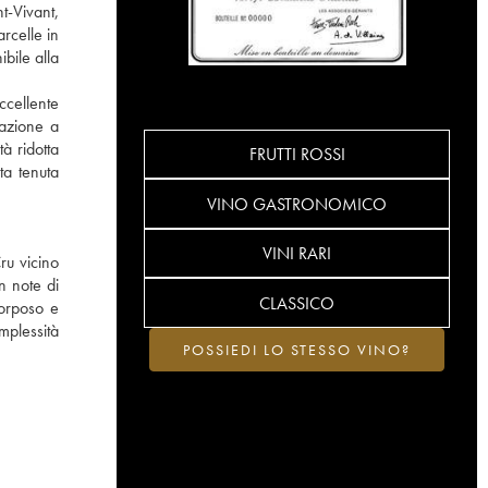
t-Vivant,
rcelle in
bile alla
ccellente
tazione a
à ridotta
FRUTTI ROSSI
ta tenuta
VINO GASTRONOMICO
VINI RARI
ru vicino
n note di
CLASSICO
corposo e
mplessità
POSSIEDI LO STESSO VINO?