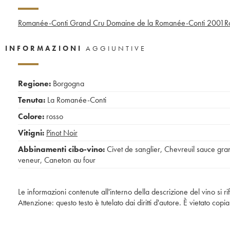
Romanée-Conti Grand Cru Domaine de la Romanée-Conti
2001
R
INFORMAZIONI
AGGIUNTIVE
Regione:
Borgogna
Tenuta:
La Romanée-Conti
Colore:
rosso
Vitigni:
Pinot Noir
Abbinamenti cibo-vino:
Civet de sanglier
,
Chevreuil sauce gra
veneur
,
Caneton au four
Le informazioni contenute all'interno della descrizione del vino si r
Attenzione: questo testo è tutelato dai diritti d'autore. È vietato co