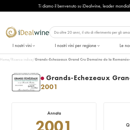
Ti diamo il benvenuto su iDealwine, leader mondia
I nostri vini
I nostri vini per regione
Le nos
Home
/
Ricerca indice
/
Grands-Echezeaux Grand Cru Domaine de la Romanée-
Grands-Echezeaux Gran
2001
Annata
2001
Q