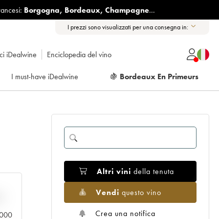
rancesi:
Borgogna
,
Bordeaux
,
Champagne
...
I prezzi sono visualizzati per una consegna in:
ici iDealwine
Enciclopedia del vino
I must-have iDealwine
🍇
Bordeaux En Primeurs
Altri vini
della tenuta
Vendi
questo vino
n
Crea una notifica
0.000