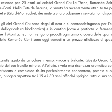
 estende per 25 ettari sui celebri Grand Cru La Tâche, Romanée-Sain
nti. Nella Côte de Beaune, la tenuta ha recentemente ottenuto tre pa
et e Bâtard-Montrachet, destinate a una produzione riservata non disponi
 gli altri Grand Cru sono degni di nota e si contraddistinguono per l’e
pi dell’agricoltura biodinamica) e in cantina (dove è praticata la fermen
e il Montrachet, non vengono prodotti ogni anno a causa delle quantit
lla Romanée-Conti sono oggi venduti a un prezzo all’altezza di ques
atterizzato da un colore intenso, vivace e brillante. Questo Grand C
o del suo fratello minore. All’olfatto, rivela una ricchezza aromatica co
 sofisticato e complesso risulta particolarmente concentrato, potente e 
 bisogna aspettare tra i 15 e i 30 anni affinché sprigioni tutta la sua co