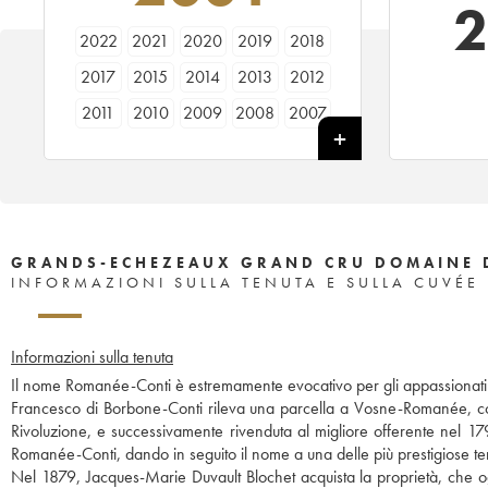
2022
2021
2020
2019
2018
2017
2015
2014
2013
2012
2011
2010
2009
2008
2007
2006
2005
2004
2003
2002
2001
2000
1999
1998
1997
1996
1995
1994
1993
1992
1991
1990
1989
1988
1987
GRANDS-ECHEZEAUX GRAND CRU DOMAINE 
INFORMAZIONI SULLA TENUTA E SULLA CUVÉE
1986
1985
1984
1983
1982
1981
1980
1979
1978
1977
Informazioni sulla tenuta
1976
1975
1974
1973
1972
Il nome Romanée-Conti è estremamente evocativo per gli appassionati di
1971
1970
1969
1967
1966
Francesco di Borbone-Conti rileva una parcella a Vosne-Romanée, coltiv
Rivoluzione, e successivamente rivenduta al migliore offerente nel 179
1965
1964
1963
1962
1961
Romanée-Conti, dando in seguito il nome a una delle più prestigiose t
1959
1958
1957
1956
1955
Nel 1879, Jacques-Marie Duvault Blochet acquista la proprietà, che o