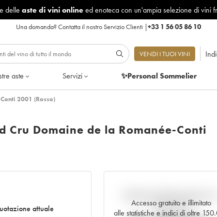
le delle
aste di vini online
ed enoteca con un'ampia selezione di vini f
Una domanda?
Contatta il nostro Servizio Clienti
|
+33 1 56 05 86 10
Ind
VENDI I TUOI VINI
tre aste
Servizi
✨Personal Sommelier
Conti 2001 (Rosso)
d Cru Domaine de la Romanée-Conti
Andamento della quotazione i
Accesso gratuito e illimitato
tempo reale
uotazione attuale
alle statistiche e indici di oltre 15