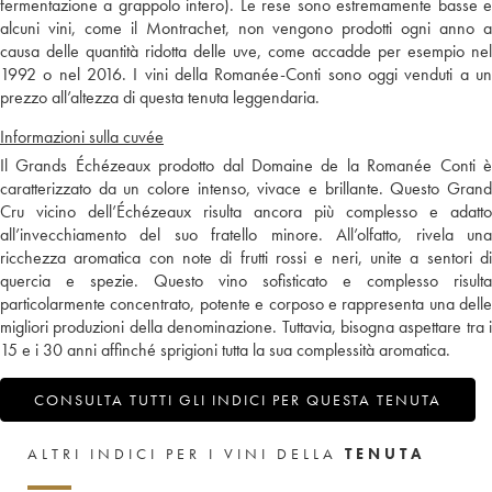
fermentazione a grappolo intero). Le rese sono estremamente basse e
alcuni vini, come il Montrachet, non vengono prodotti ogni anno a
causa delle quantità ridotta delle uve, come accadde per esempio nel
1992 o nel 2016. I vini della Romanée-Conti sono oggi venduti a un
prezzo all’altezza di questa tenuta leggendaria.
Informazioni sulla cuvée
Il Grands Échézeaux prodotto dal Domaine de la Romanée Conti è
caratterizzato da un colore intenso, vivace e brillante. Questo Grand
Cru vicino dell’Échézeaux risulta ancora più complesso e adatto
all’invecchiamento del suo fratello minore. All’olfatto, rivela una
ricchezza aromatica con note di frutti rossi e neri, unite a sentori di
quercia e spezie. Questo vino sofisticato e complesso risulta
particolarmente concentrato, potente e corposo e rappresenta una delle
migliori produzioni della denominazione. Tuttavia, bisogna aspettare tra i
15 e i 30 anni affinché sprigioni tutta la sua complessità aromatica.
CONSULTA TUTTI GLI INDICI PER QUESTA TENUTA
ALTRI INDICI PER I VINI DELLA
TENUTA