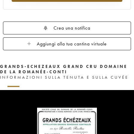
1959
1958
1957
1956
1955
1953
1952
1948
1947
1943
1942
1940
1937
1929
Crea una notifica
Aggiungi alla tua cantina virtuale
GRANDS-ECHEZEAUX GRAND CRU DOMAINE
DE LA ROMANÉE-CONTI
INFORMAZIONI SULLA TENUTA E SULLA CUVÉE