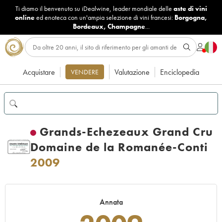
Ti diamo il benvenuto su iDealwine, leader mondiale delle
aste di vini
online
ed enoteca con un'ampia selezione di vini francesi:
Borgogna
,
Bordeaux
,
Champagne
...
Acquistare
Valutazione
Enciclopedia
VENDERE
Grands-Echezeaux Grand Cru
Domaine de la Romanée-Conti
2009
Annata