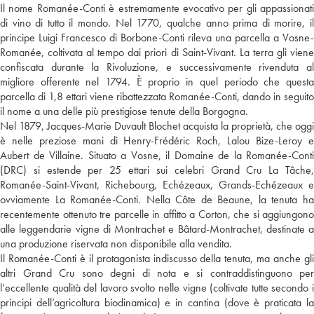
Il nome Romanée-Conti è estremamente evocativo per gli appassionati
di vino di tutto il mondo. Nel 1770, qualche anno prima di morire, il
principe Luigi Francesco di Borbone-Conti rileva una parcella a Vosne-
Romanée, coltivata al tempo dai priori di Saint-Vivant. La terra gli viene
confiscata durante la Rivoluzione, e successivamente rivenduta al
migliore offerente nel 1794. È proprio in quel periodo che questa
parcella di 1,8 ettari viene ribattezzata Romanée-Conti, dando in seguito
il nome a una delle più prestigiose tenute della Borgogna.
Nel 1879, Jacques-Marie Duvault Blochet acquista la proprietà, che oggi
è nelle preziose mani di Henry-Frédéric Roch, Lalou Bize-Leroy e
Aubert de Villaine. Situato a Vosne, il Domaine de la Romanée-Conti
(DRC) si estende per 25 ettari sui celebri Grand Cru La Tâche,
Romanée-Saint-Vivant, Richebourg, Echézeaux, Grands-Echézeaux e
ovviamente La Romanée-Conti. Nella Côte de Beaune, la tenuta ha
recentemente ottenuto tre parcelle in affitto a Corton, che si aggiungono
alle leggendarie vigne di Montrachet e Bâtard-Montrachet, destinate a
una produzione riservata non disponibile alla vendita.
Il Romanée-Conti è il protagonista indiscusso della tenuta, ma anche gli
altri Grand Cru sono degni di nota e si contraddistinguono per
l’eccellente qualità del lavoro svolto nelle vigne (coltivate tutte secondo i
principi dell’agricoltura biodinamica) e in cantina (dove è praticata la