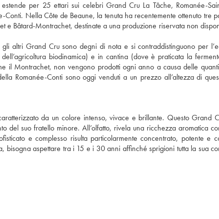
 estende per 25 ettari sui celebri Grand Cru La Tâche, Romanée-Sain
nti. Nella Côte de Beaune, la tenuta ha recentemente ottenuto tre pa
et e Bâtard-Montrachet, destinate a una produzione riservata non disponi
 gli altri Grand Cru sono degni di nota e si contraddistinguono per l’e
pi dell’agricoltura biodinamica) e in cantina (dove è praticata la fermen
e il Montrachet, non vengono prodotti ogni anno a causa delle quantit
lla Romanée-Conti sono oggi venduti a un prezzo all’altezza di ques
atterizzato da un colore intenso, vivace e brillante. Questo Grand C
o del suo fratello minore. All’olfatto, rivela una ricchezza aromatica co
 sofisticato e complesso risulta particolarmente concentrato, potente e 
 bisogna aspettare tra i 15 e i 30 anni affinché sprigioni tutta la sua co