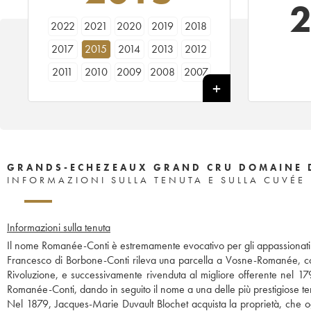
2022
2021
2020
2019
2018
2017
2015
2014
2013
2012
2011
2010
2009
2008
2007
2006
2005
2004
2003
2002
2001
2000
1999
1998
1997
1996
1995
1994
1993
1992
1991
1990
1989
1988
1987
GRANDS-ECHEZEAUX GRAND CRU DOMAINE 
INFORMAZIONI SULLA TENUTA E SULLA CUVÉE
1986
1985
1984
1983
1982
1981
1980
1979
1978
1977
Informazioni sulla tenuta
1976
1975
1974
1973
1972
Il nome Romanée-Conti è estremamente evocativo per gli appassionati di
1971
1970
1969
1967
1966
Francesco di Borbone-Conti rileva una parcella a Vosne-Romanée, coltiv
Rivoluzione, e successivamente rivenduta al migliore offerente nel 179
1965
1964
1963
1962
1961
Romanée-Conti, dando in seguito il nome a una delle più prestigiose t
1959
1958
1957
1956
1955
Nel 1879, Jacques-Marie Duvault Blochet acquista la proprietà, che o