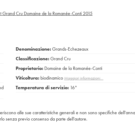
t Grand Cru Domaine de la Romanée-Conti
2015
Denominazione:
Grands-Echezeaux
Classificazione:
Grand Cru
Proprietario:
Domaine de la Romanée-Conti
Viticoltura:
biodinamico
Maggiori informazioni…
nd
Temperatura di servizio:
16°
iferiscono alle sue caratteristiche generali e non sono specifiche dell'anna
piarlo senza previo consenso da parte dell'autore.