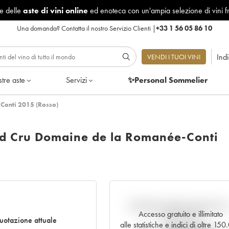
le delle
aste di vini online
ed enoteca con un'ampia selezione di vini f
Una domanda?
Contatta il nostro Servizio Clienti
|
+33 1 56 05 86 10
Ind
VENDI I TUOI VINI
tre aste
Servizi
✨Personal Sommelier
Conti 2015 (Rosso)
d Cru Domaine de la Romanée-Conti
Andamento della quotazione i
Accesso gratuito e illimitato
tempo reale
uotazione attuale
alle statistiche e indici di oltre 15