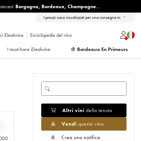
rancesi:
Borgogna
,
Bordeaux
,
Champagne
...
I prezzi sono visualizzati per una consegna in:
ici iDealwine
Enciclopedia del vino
I must-have iDealwine
🍇
Bordeaux En Primeurs
Altri vini
della tenuta
Vendi
questo vino
n
Crea una notifica
0.000