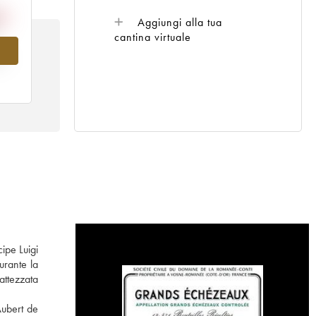
Aggiungi alla tua
cantina virtuale
al
ipe Luigi
urante la
attezzata
Aubert de