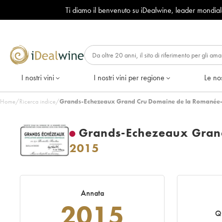
Ti diamo il benvenuto su iDealwine, leader mondia
I nostri vini
I nostri vini per regione
Le nos
Home
/
Ricerca indice
/
Grands-Echezeaux Grand Cru Domaine de la Romanée-
Grands-Echezeaux Gran
2015
Annata
2015
Q