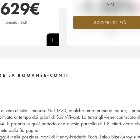
-1.23%
2629
€
vini
Tendenza al ribasso per il valore
(formato 75cl)
SCOPRI DI PIÙ
dell'annata 2015 nel 2026 rispetto 
2025
+
DE LA ROMANÉE-CONTI
 vino di tutto il mondo. Nel 1770, qualche anno prima di morire, il princ
ata al tempo dai priori di Saint-Vivant. La terra gli viene confiscata d
4. È proprio in quel periodo che questa parcella di 1,8 ettari viene rib
enute della Borgogna.
ggi è nelle preziose mani di Henry-Frédéric Roch, Lalou Bize-Leroy e 