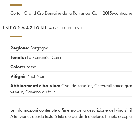
Corton Grand Cru Domaine de la Romanée-Conti
2015
Montrache
INFORMAZIONI
AGGIUNTIVE
Regione:
Borgogna
Tenuta:
La Romanée-Conti
Colore:
rosso
Vitigni:
Pinot Noir
Abbinamenti cibo-vino:
Civet de sanglier
,
Chevreuil sauce gra
veneur
,
Caneton au four
Le informazioni contenute all'interno della descrizione del vino si r
Attenzione: questo testo è tutelato dai diritti d'autore. È vietato co