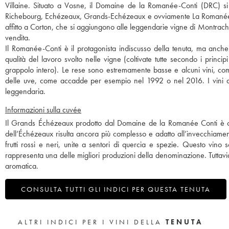
Villaine. Situato a Vosne, il Domaine de la Romanée-Conti (DRC) si
1953
1952
1948
1947
1943
Richebourg, Echézeaux, Grands-Echézeaux e ovviamente La Romanée-Co
1942
1940
1937
1929
affitto a Corton, che si aggiungono alle leggendarie vigne di Montrach
vendita.
Il Romanée-Conti è il protagonista indiscusso della tenuta, ma anche
qualità del lavoro svolto nelle vigne (coltivate tutte secondo i princi
grappolo intero). Le rese sono estremamente basse e alcuni vini, com
delle uve, come accadde per esempio nel 1992 o nel 2016. I vini de
leggendaria.
Informazioni sulla cuvée
Il Grands Échézeaux prodotto dal Domaine de la Romanée Conti è car
dell’Échézeaux risulta ancora più complesso e adatto all’invecchiament
frutti rossi e neri, unite a sentori di quercia e spezie. Questo vino
rappresenta una delle migliori produzioni della denominazione. Tuttavia,
aromatica.
CONSULTA TUTTI GLI INDICI PER QUESTA TENUTA
ALTRI INDICI PER I VINI DELLA
TENUTA