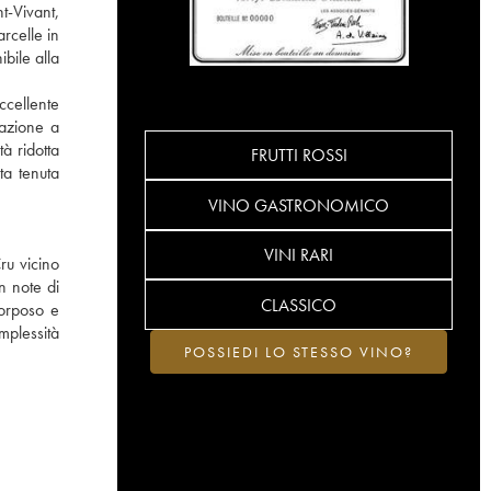
t-Vivant,
rcelle in
bile alla
ccellente
tazione a
à ridotta
FRUTTI ROSSI
ta tenuta
VINO GASTRONOMICO
VINI RARI
ru vicino
n note di
CLASSICO
corposo e
mplessità
POSSIEDI LO STESSO VINO?