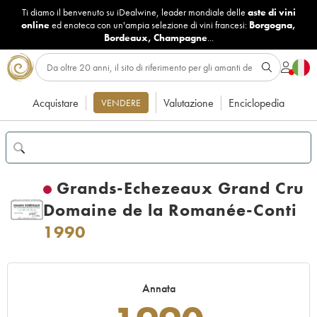
Ti diamo il benvenuto su iDealwine, leader mondiale delle
aste di vini
online
ed enoteca con un'ampia selezione di vini francesi:
Borgogna
,
Bordeaux
,
Champagne
...
Acquistare
Valutazione
Enciclopedia
VENDERE
Grands-Echezeaux Grand Cru
Domaine de la Romanée-Conti
1990
Annata