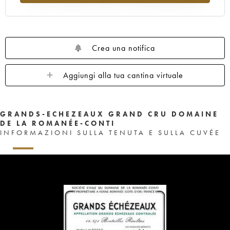
1959
1958
1957
1956
1955
1953
1952
1948
1947
1943
1942
1940
1937
1929
Crea una notifica
Aggiungi alla tua cantina virtuale
GRANDS-ECHEZEAUX GRAND CRU DOMAINE
DE LA ROMANÉE-CONTI
INFORMAZIONI SULLA TENUTA E SULLA CUVÉE