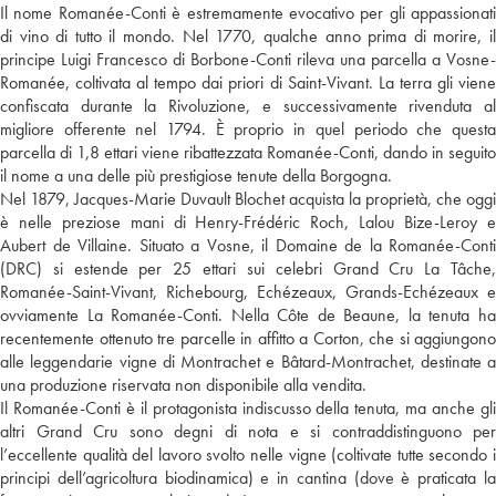
Il nome Romanée-Conti è estremamente evocativo per gli appassionati
di vino di tutto il mondo. Nel 1770, qualche anno prima di morire, il
principe Luigi Francesco di Borbone-Conti rileva una parcella a Vosne-
Romanée, coltivata al tempo dai priori di Saint-Vivant. La terra gli viene
confiscata durante la Rivoluzione, e successivamente rivenduta al
migliore offerente nel 1794. È proprio in quel periodo che questa
parcella di 1,8 ettari viene ribattezzata Romanée-Conti, dando in seguito
il nome a una delle più prestigiose tenute della Borgogna.
Nel 1879, Jacques-Marie Duvault Blochet acquista la proprietà, che oggi
è nelle preziose mani di Henry-Frédéric Roch, Lalou Bize-Leroy e
Aubert de Villaine. Situato a Vosne, il Domaine de la Romanée-Conti
(DRC) si estende per 25 ettari sui celebri Grand Cru La Tâche,
Romanée-Saint-Vivant, Richebourg, Echézeaux, Grands-Echézeaux e
ovviamente La Romanée-Conti. Nella Côte de Beaune, la tenuta ha
recentemente ottenuto tre parcelle in affitto a Corton, che si aggiungono
alle leggendarie vigne di Montrachet e Bâtard-Montrachet, destinate a
una produzione riservata non disponibile alla vendita.
Il Romanée-Conti è il protagonista indiscusso della tenuta, ma anche gli
altri Grand Cru sono degni di nota e si contraddistinguono per
l’eccellente qualità del lavoro svolto nelle vigne (coltivate tutte secondo i
principi dell’agricoltura biodinamica) e in cantina (dove è praticata la