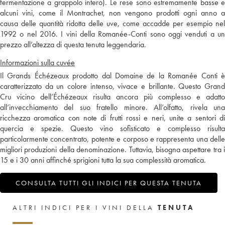
fermentazione a grappolo intero). Le rese sono estremamente basse e
alcuni vini, come il Montrachet, non vengono prodotti ogni anno a
causa delle quantità ridotta delle uve, come accadde per esempio nel
1992 o nel 2016. I vini della Romanée-Conti sono oggi venduti a un
prezzo all’altezza di questa tenuta leggendaria.
Informazioni sulla cuvée
Il Grands Échézeaux prodotto dal Domaine de la Romanée Conti è
caratterizzato da un colore intenso, vivace e brillante. Questo Grand
Cru vicino dell’Échézeaux risulta ancora più complesso e adatto
all’invecchiamento del suo fratello minore. All’olfatto, rivela una
ricchezza aromatica con note di frutti rossi e neri, unite a sentori di
quercia e spezie. Questo vino sofisticato e complesso risulta
particolarmente concentrato, potente e corposo e rappresenta una delle
migliori produzioni della denominazione. Tuttavia, bisogna aspettare tra i
15 e i 30 anni affinché sprigioni tutta la sua complessità aromatica.
CONSULTA TUTTI GLI INDICI PER QUESTA TENUTA
ALTRI INDICI PER I VINI DELLA
TENUTA