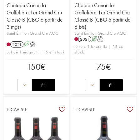
Château Canon la
Château Canon la
Gaffelière 1er Grand Cru
Gaffelière 1er Grand Cru
Classé B (CBO à partir de
Classé B (CBO à partir de
3 mgs)
6 bts)
Saint-Émilion Grand Cru AOC
Saint-Émilion Grand Cru AOC
2021
A
T
2021
A
T
Lot de 1 bouteille | 35 en
Lot de 1 magnum | 15 en stock
stock
150
€
75
€
E-CAVISTE
E-CAVISTE