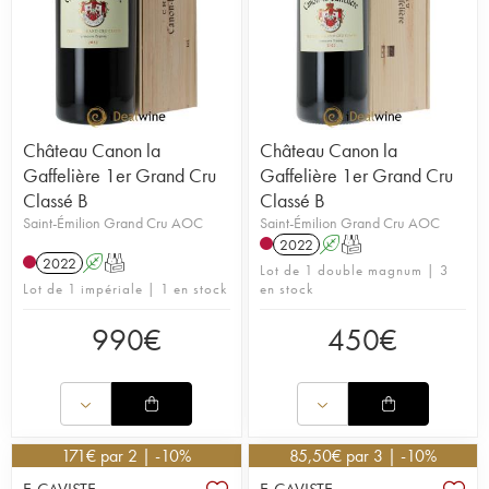
Château Canon la
Château Canon la
Gaffelière 1er Grand Cru
Gaffelière 1er Grand Cru
Classé B
Classé B
Saint-Émilion Grand Cru AOC
Saint-Émilion Grand Cru AOC
2022
A
T
2022
A
T
Lot de 1 double magnum | 3
Lot de 1 impériale | 1 en stock
en stock
990
€
450
€
171
€
par 2 | -10%
85,50
€
par 3 | -10%