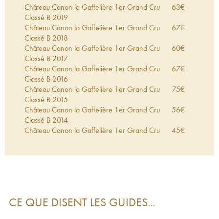
Château Canon la Gaffelière 1er Grand Cru
63
€
Classé B
2019
Château Canon la Gaffelière 1er Grand Cru
67
€
Classé B
2018
Château Canon la Gaffelière 1er Grand Cru
60
€
Classé B
2017
Château Canon la Gaffelière 1er Grand Cru
67
€
Classé B
2016
Château Canon la Gaffelière 1er Grand Cru
75
€
Classé B
2015
Château Canon la Gaffelière 1er Grand Cru
56
€
Classé B
2014
Château Canon la Gaffelière 1er Grand Cru
45
€
Classé B
2013
Château Canon la Gaffelière 1er Grand Cru
60
€
Classé B
2012
Château Canon la Gaffelière 1er Grand Cru
54
€
Classé B
2011
Château Canon la Gaffelière 1er Grand Cru
94
€
CE QUE DISENT LES GUIDES...
Classé B
2010
Château Canon la Gaffelière 1er Grand Cru
95
€