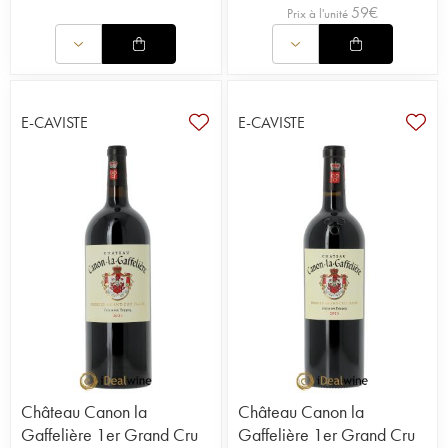
59
€
renaissance s'est bel et bien confirmée avec les
Prix à l'unité
deux millésimes suivants, puis avec des 1992,
1993 et 1997 singulièrement réussis, de quoi
propulser définitivement le domaine au rang des
vedettes de Saint-Emilion. Avec l'aide de Stéphane
Derenoncourt, Stephan von Neipperg a
E-CAVISTE
E-CAVISTE
définitivement rendu au château son prestige
d'antan. Promu au rang de premier grand cru
classé, certifié bio en 2014, Canon la Gaffelière a
un magnifique avenir devant lui.
Château Canon la
Château Canon la
Gaffelière 1er Grand Cru
Gaffelière 1er Grand Cru