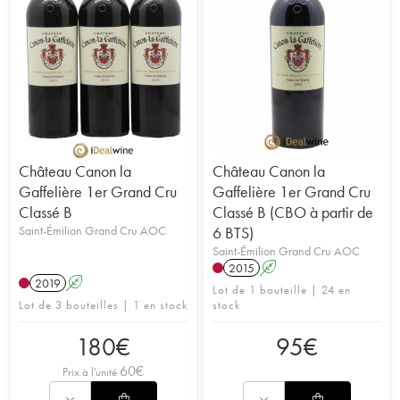
Château Canon la
Château Canon la
Gaffelière 1er Grand Cru
Gaffelière 1er Grand Cru
Classé B
Classé B (CBO à partir de
Saint-Émilion Grand Cru AOC
6 BTS)
Saint-Émilion Grand Cru AOC
2015
A
2019
A
Lot de 1 bouteille | 24 en
Lot de 3 bouteilles | 1 en stock
stock
180
€
95
€
60
€
Prix à l'unité