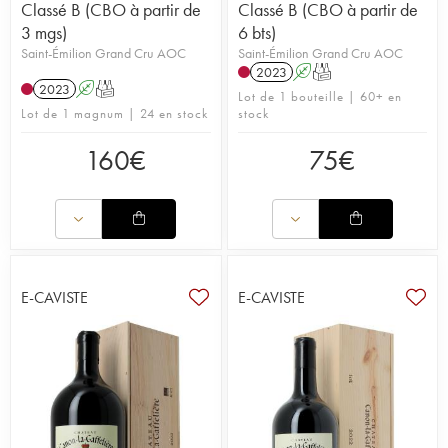
Classé B (CBO à partir de
Classé B (CBO à partir de
3 mgs)
6 bts)
Saint-Émilion Grand Cru AOC
Saint-Émilion Grand Cru AOC
2023
A
T
2023
A
T
Lot de 1 bouteille | 60+ en
Lot de 1 magnum | 24 en stock
stock
160
€
75
€
E-CAVISTE
E-CAVISTE