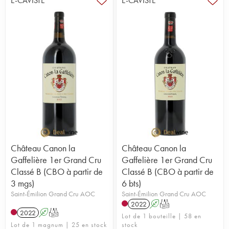
E-CAVISTE
E-CAVISTE
Château Canon la
Château Canon la
Gaffelière 1er Grand Cru
Gaffelière 1er Grand Cru
Classé B (CBO à partir de
Classé B (CBO à partir de
3 mgs)
6 bts)
Saint-Émilion Grand Cru AOC
Saint-Émilion Grand Cru AOC
2022
A
T
2022
A
T
Lot de 1 bouteille | 58 en
Lot de 1 magnum | 25 en stock
stock