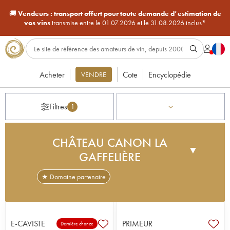
🚚
Vendeurs :
transport offert pour toute demande d’estimation de
vos vins
transmise entre le 01.07.2026 et le 31.08.2026 inclus*
Acheter
Cote
Encyclopédie
VENDRE
Filtres
1
CHÂTEAU CANON LA
▼
GAFFELIÈRE
★ Domaine partenaire
Animée d'une véritable passion pour l'univers du
vin depuis le XIIIème siècle, la famille Niepperg,
issue de l'aristocratie allemande, décide en 1971
E-CAVISTE
PRIMEUR
Dernière chance
de s'installer sur les terres de prédilection de