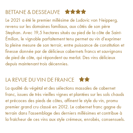
Classé B
2009
Château Canon la Gaffelière 1er Grand Cru
65
€
BETTANE & DESSEAUVE
Classé B
2008
Le 2021 a été le premier millésime de Ludovic von Neipperg,
Château Canon la Gaffelière 1er Grand Cru
56
€
revenu sur les domaines familiaux, aux côtés de son père
Classé B
2007
Stephan. Avec 19,5 hectares situés au pied de la côte de Saint-
Château Canon la Gaffelière 1er Grand Cru
54
€
Émilion, le vignoble parfaitement tenu permet au vin d’exprimer
Classé B
2006
la pleine mesure de son terroir, entre puissance de constitution et
Château Canon la Gaffelière 1er Grand Cru
113
€
finesse donnée par de délicieux cabernets francs et sauvignons
Classé B
2005
de pied de côte, qui répondent au merlot. Des vins délicieux
Château Canon la Gaffelière 1er Grand Cru
62
€
depuis maintenant trois décennies.
Classé B
2004
Château Canon la Gaffelière 1er Grand Cru
54
€
Classé B
2003
LA REVUE DU VIN DE FRANCE
Château Canon la Gaffelière 1er Grand Cru
53
€
La qualité du végétal et des sélections massales de cabernet
Classé B
2002
franc, issues de très vieilles vignes et plantées sur les sols chauds
Château Canon la Gaffelière 1er Grand Cru
72
€
et précoces des pieds de côtes, affinent le style du vin, promu
Classé B
2001
premier grand cru classé en 2012. Le cabernet franc gagne du
Château Canon la Gaffelière 1er Grand Cru
103
€
terrain dans l'assemblage des derniers millésimes et contribue à
Classé B
2000
la fraîcheur de ces vins aux style crémeux, enrobés, consensuels.
Château Canon la Gaffelière 1er Grand Cru
63
€
Classé B
1999