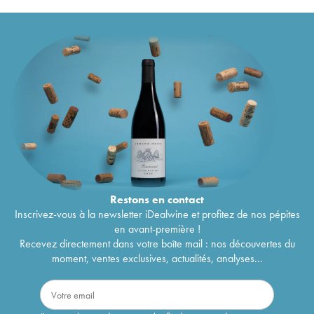
Château Canon la Gaffelière 1er Grand Cru
75
€
Classé B
1998
Château Canon la Gaffelière 1er Grand Cru
42
€
Classé B
1997
Château Canon la Gaffelière 1er Grand Cru
75
€
Classé B
1996
Château Canon la Gaffelière 1er Grand Cru
69
€
Classé B
1995
Château Canon la Gaffelière 1er Grand Cru
42
€
Classé B
1994
Château Canon la Gaffelière 1er Grand Cru
45
€
Classé B
1993
Château Canon la Gaffelière 1er Grand Cru
31
€
Classé B
1992
Restons en
contact
Château Canon la Gaffelière 1er Grand Cru
106
€
Inscrivez-vous à la newsletter iDealwine et profitez de nos pépites
Classé B
1990
en avant-première !
Château Canon la Gaffelière 1er Grand Cru
73
€
Recevez directement dans votre boîte mail : nos découvertes du
Classé B
1989
moment, ventes exclusives, actualités, analyses...
Château Canon la Gaffelière 1er Grand Cru
49
€
Classé B
1988
Château Canon la Gaffelière 1er Grand Cru
44
€
Classé B
1987