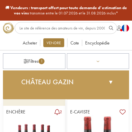
🚚
Vendeurs :
transport offert pour toute demande d’estimation de
vos vins
transmise entre le 01.07.2026 et le 31.08.2026 inclus*
Acheter
Cote
Encyclopédie
VENDRE
Filtres
1
CHÂTEAU GAZIN
▼
Non loin du Château L'Evangile et d'un certain
Petrus, le Château Gazin n'a rien à envier à ses
illustres voisins. Gazin, qui était un village au
ENCHÈRE
E-CAVISTE
2
18ème siècle, est probablement situé à
l'emplacement de l'Hospital de Pomeyrols, construit
par les Chevaliers de Saint-Jean de Jérusalem, de