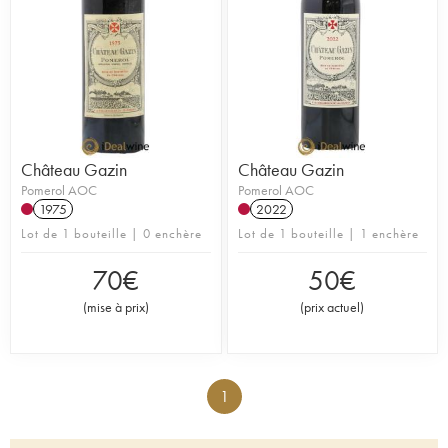
Château Gazin
Château Gazin
Pomerol AOC
Pomerol AOC
1975
2022
Lot de 1 bouteille | 0 enchère
Lot de 1 bouteille | 1 enchère
70
€
50
€
(
mise à prix
)
(
prix actuel
)
1