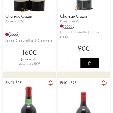
Château Gazin
Château Gazin
Pomerol AOC
Pomerol AOC
2006
Lot de 1 bouteille | 10 en
2000
stock
Lot de 2 bouteilles | 0 enchère
90
€
160
€
(
mise à prix
)
80
€
Prix à l'unité
ENCHÈRE
ENCHÈRE
1