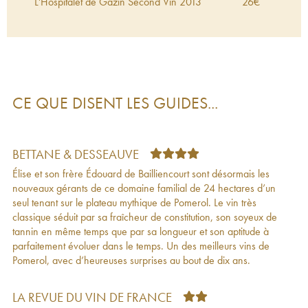
L'Hospitalet de Gazin Second Vin
2013
26
€
Château Gazin
2012
75
€
L'Hospitalet de Gazin Second Vin
2012
32
€
Château Gazin
2011
62
€
L'Hospitalet de Gazin Second Vin
2011
24
€
Château Gazin
2010
88
€
L'Hospitalet de Gazin Second Vin
2010
35
€
CE QUE DISENT LES GUIDES...
Château Gazin
2009
113
€
L'Hospitalet de Gazin Second Vin
2009
29
€
Château Gazin
2008
63
€
L'Hospitalet de Gazin Second Vin
2008
24
€
BETTANE & DESSEAUVE
Château Gazin
2007
66
€
Élise et son frère Édouard de Bailliencourt sont désormais les
L'Hospitalet de Gazin Second Vin
2007
25
€
nouveaux gérants de ce domaine familial de 24 hectares d’un
Château Gazin
2006
67
€
seul tenant sur le plateau mythique de Pomerol. Le vin très
L'Hospitalet de Gazin Second Vin
2006
19
€
classique séduit par sa fraîcheur de constitution, son soyeux de
Château Gazin
2005
126
€
tannin en même temps que par sa longueur et son aptitude à
L'Hospitalet de Gazin Second Vin
2005
21
€
parfaitement évoluer dans le temps. Un des meilleurs vins de
Château Gazin
2004
75
€
Pomerol, avec d’heureuses surprises au bout de dix ans.
Château Gazin
2003
52
€
L'Hospitalet de Gazin Second Vin
2003
24
€
Château Gazin
2002
56
€
LA REVUE DU VIN DE FRANCE
Château Gazin
2001
100
€