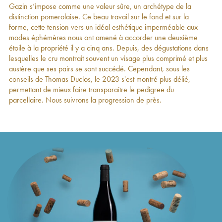
Gazin s’impose comme une valeur sûre, un archétype de la
L'Hospitalet de Gazin Second Vin
2001
24
€
distinction pomerolaise. Ce beau travail sur le fond et sur la
Château Gazin
2000
100
€
forme, cette tension vers un idéal esthétique imperméable aux
L'Hospitalet de Gazin Second Vin
2000
25
€
modes éphémères nous ont amené à accorder une deuxième
Château Gazin
1999
62
€
étoile à la propriété il y a cinq ans. Depuis, des dégustations dans
L'Hospitalet de Gazin Second Vin
1999
23
€
lesquelles le cru montrait souvent un visage plus comprimé et plus
Château Gazin
1998
75
€
austère que ses pairs se sont succédé. Cependant, sous les
L'Hospitalet de Gazin Second Vin
1998
36
€
conseils de Thomas Duclos, le 2023 s'est montré plus délié,
Château Gazin
1997
49
€
permettant de mieux faire transparaître le pedigree du
L'Hospitalet de Gazin Second Vin
1997
25
€
parcellaire. Nous suivrons la progression de près.
Château Gazin
1996
71
€
Château Gazin
1995
79
€
Château Gazin
1994
60
€
L'Hospitalet de Gazin Second Vin
1994
22
€
Château Gazin
1993
55
€
Château Gazin
1992
50
€
L'Hospitalet de Gazin Second Vin
1992
20
€
Château Gazin
1991
39
€
Château Gazin
1990
142
€
L'Hospitalet de Gazin Second Vin
1990
29
€
Château Gazin
1989
126
€
Château Gazin
1988
63
€