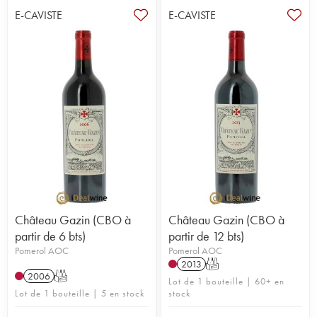
E-CAVISTE
E-CAVISTE
Château Gazin (CBO à
Château Gazin (CBO à
partir de 6 bts)
partir de 12 bts)
Pomerol AOC
Pomerol AOC
2013
T
2006
T
Lot de 1 bouteille | 60+ en
Lot de 1 bouteille | 5 en stock
stock