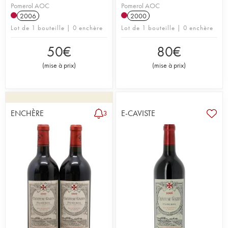
Pomerol AOC
Pomerol AOC
2006
2000
Lot de 1 bouteille | 0 enchère
Lot de 1 bouteille | 0 enchère
50
€
80
€
(
mise à prix
)
(
mise à prix
)
ENCHÈRE
E-CAVISTE
3