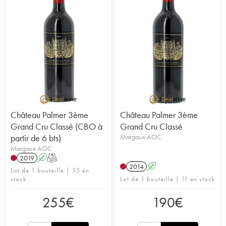
Château Palmer 3ème
Château Palmer 3ème
Grand Cru Classé (CBO à
Grand Cru Classé
partir de 6 bts)
Margaux AOC
Margaux AOC
2019
A
T
2014
A
Lot de 1 bouteille | 55 en
stock
Lot de 1 bouteille | 11 en stock
255
€
190
€