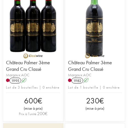
Château Palmer 3ème
Château Palmer 3ème
Grand Cru Classé
Grand Cru Classé
Margaux AOC
Margaux AOC
1995
A
1982
A
Lot de 3 bouteilles | 0 enchère
Lot de 1 bouteille | 0 enchère
600
€
230
€
(
mise à prix
)
(
mise à prix
)
200
€
Prix à l'unité