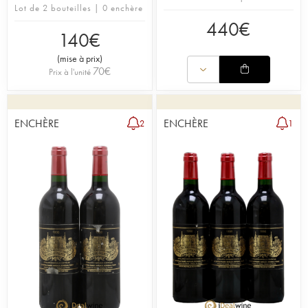
Lot de 2 bouteilles | 0 enchère
440
€
140
€
(
mise à prix
)
70
€
Prix à l'unité
ENCHÈRE
ENCHÈRE
2
1