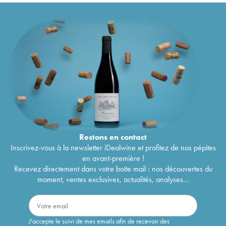
Château Palmer 3ème Grand Cru Classé
203
€
2002
Alter Ego de Palmer Second Vin
2002
61
€
Château Palmer 3ème Grand Cru Classé
2001
213
€
Alter Ego de Palmer Second Vin
2001
75
€
Château Palmer 3ème Grand Cru Classé
302
€
2000
Alter Ego de Palmer Second Vin
2000
132
€
Château Palmer 3ème Grand Cru Classé
1999
239
€
Alter Ego de Palmer Second Vin
1999
46
€
Château Palmer 3ème Grand Cru Classé
1998
214
€
Alter Ego de Palmer Second Vin
1998
63
€
Château Palmer 3ème Grand Cru Classé
1997
169
€
Restons en
contact
Château Palmer 3ème Grand Cru Classé
1996
225
€
Inscrivez-vous à la newsletter iDealwine et profitez de nos pépites
Château Palmer 3ème Grand Cru Classé
1995
263
€
en avant-première !
Château Palmer 3ème Grand Cru Classé
1994
164
€
Recevez directement dans votre boîte mail : nos découvertes du
Château Palmer 3ème Grand Cru Classé
1993
151
€
moment, ventes exclusives, actualités, analyses...
Château Palmer 3ème Grand Cru Classé
1992
188
€
Château Palmer 3ème Grand Cru Classé
1991
187
€
Château Palmer 3ème Grand Cru Classé
1990
275
€
Alter Ego de Palmer Second Vin
1990
59
€
J'accepte le suivi de mes emails afin de recevoir des