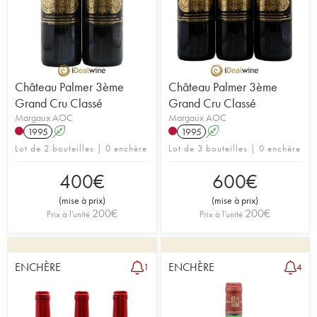
Château Palmer 3ème
Château Palmer 3ème
Grand Cru Classé
Grand Cru Classé
Margaux AOC
Margaux AOC
1995
A
1995
A
Lot de 2 bouteilles | 0 enchère
Lot de 3 bouteilles | 0 enchère
400
€
600
€
(
mise à prix
)
(
mise à prix
)
200
€
200
€
Prix à l'unité
Prix à l'unité
ENCHÈRE
ENCHÈRE
1
4