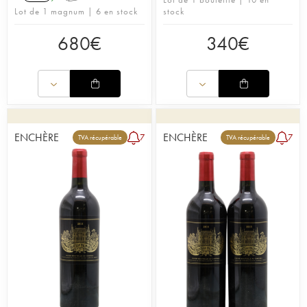
Lot de 1 magnum | 6 en stock
stock
680
€
340
€
ENCHÈRE
ENCHÈRE
7
7
TVA récupérable
TVA récupérable