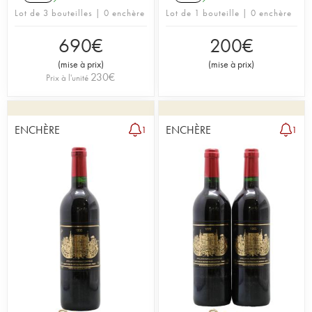
Lot de 3 bouteilles | 0 enchère
Lot de 1 bouteille | 0 enchère
690
€
200
€
(
mise à prix
)
(
mise à prix
)
230
€
Prix à l'unité
ENCHÈRE
ENCHÈRE
1
1