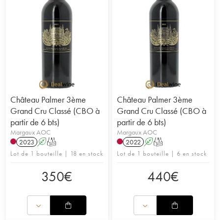
Château Palmer 3ème
Château Palmer 3ème
Grand Cru Classé (CBO à
Grand Cru Classé (CBO à
partir de 6 bts)
partir de 6 bts)
Margaux AOC
Margaux AOC
2023
A
T
2022
A
T
Lot de 1 bouteille | 18 en stock
Lot de 1 bouteille | 6 en stock
350
€
440
€