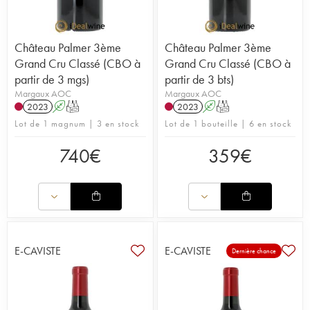
Château Palmer 3ème
Château Palmer 3ème
Grand Cru Classé (CBO à
Grand Cru Classé (CBO à
partir de 3 mgs)
partir de 3 bts)
Margaux AOC
Margaux AOC
2023
A
T
2023
A
T
Lot de 1 magnum | 3 en stock
Lot de 1 bouteille | 6 en stock
740
€
359
€
E-CAVISTE
E-CAVISTE
Dernière chance