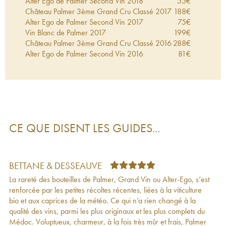
Alter Ego de Palmer Second Vin
2018
55
€
Château Palmer 3ème Grand Cru Classé
2017
188
€
Alter Ego de Palmer Second Vin
2017
75
€
Vin Blanc de Palmer
2017
199
€
Château Palmer 3ème Grand Cru Classé
2016
288
€
Alter Ego de Palmer Second Vin
2016
81
€
Vin Blanc de Palmer
2016
261
€
Bordeaux
2016
263
€
Château Palmer 3ème Grand Cru Classé
2015
264
€
Alter Ego de Palmer Second Vin
2015
94
€
Vin Blanc de Palmer
2015
272
€
Château Palmer 3ème Grand Cru Classé
2014
180
€
CE QUE DISENT LES GUIDES...
Alter Ego de Palmer Second Vin
2014
71
€
Vin Blanc de Palmer
2014
272
€
Alter Ego de Palmer Second Vin
2013
69
€
Château Palmer 3ème Grand Cru Classé
2013
178
€
BETTANE & DESSEAUVE
Vin Blanc de Palmer
2013
148
€
La rareté des bouteilles de Palmer, Grand Vin ou Alter-Ego, s’est
Château Palmer 3ème Grand Cru Classé
2012
226
€
renforcée par les petites récoltes récentes, liées à la viticulture
Alter Ego de Palmer Second Vin
2012
75
€
bio et aux caprices de la météo. Ce qui n’a rien changé à la
Vin Blanc de Palmer
2012
220
€
qualité des vins, parmi les plus originaux et les plus complets du
Château Palmer 3ème Grand Cru Classé
2011
195
€
Médoc. Voluptueux, charmeur, à la fois très mûr et frais, Palmer
Alter Ego de Palmer Second Vin
2011
67
€