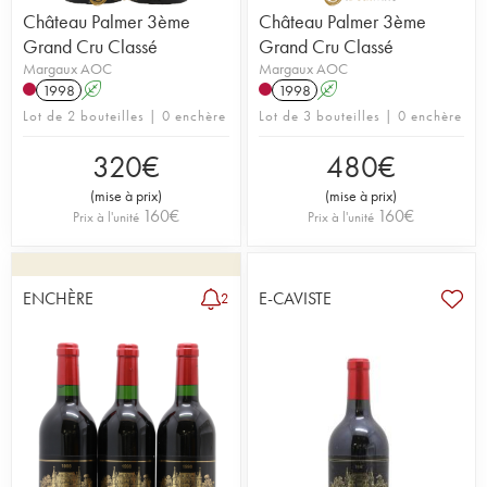
Château Palmer 3ème
Château Palmer 3ème
Grand Cru Classé
Grand Cru Classé
Margaux AOC
Margaux AOC
1998
A
1998
A
Lot de 2 bouteilles | 0 enchère
Lot de 3 bouteilles | 0 enchère
320
€
480
€
(
mise à prix
)
(
mise à prix
)
160
€
160
€
Prix à l'unité
Prix à l'unité
ENCHÈRE
E-CAVISTE
2