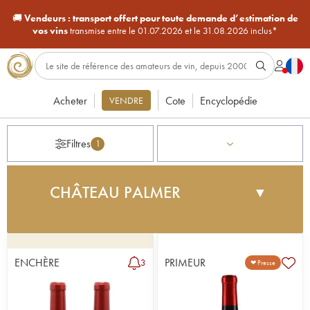
🚚
Vendeurs :
transport offert pour toute demande d’estimation de
vos vins
transmise entre le 01.07.2026 et le 31.08.2026 inclus*
Acheter
Cote
Encyclopédie
VENDRE
Filtres
1
CHÂTEAU PALMER
▼
Le Château Palmer tient son nom du major général
anglais Charles Palmer, qui acquiert la propriété
sous la Restauration en 1814. Auparavant, le
ENCHÈRE
PRIMEUR
3
❤ Presse
domaine est déjà apprécié de Louis XV, et connu
sous le nom de château de Gasq. Le propriétaire
s'attache à promouvoir son vin auprès de la haute