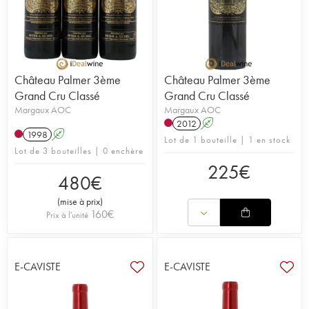
Château Palmer 3ème
Château Palmer 3ème
Grand Cru Classé
Grand Cru Classé
Margaux AOC
Margaux AOC
2012
A
1998
A
Lot de 1 bouteille | 1 en stock
Lot de 3 bouteilles | 0 enchère
225
€
480
€
(
mise à prix
)
160
€
Prix à l'unité
E-CAVISTE
E-CAVISTE