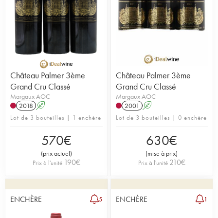
Château Palmer 3ème
Château Palmer 3ème
Grand Cru Classé
Grand Cru Classé
Margaux AOC
Margaux AOC
2018
A
2001
A
Lot de 3 bouteilles | 1 enchère
Lot de 3 bouteilles | 0 enchère
570
€
630
€
(
prix actuel
)
(
mise à prix
)
190
€
210
€
Prix à l'unité
Prix à l'unité
ENCHÈRE
ENCHÈRE
5
1