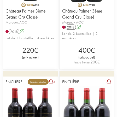
Château Palmer 3ème
Château Palmer 3ème
Grand Cru Classé
Grand Cru Classé
Margaux AOC
Margaux AOC
2018
A
2018
A
Lot de 2 bouteilles | 2
Lot de 1 bouteille | 4 enchères
enchères
220
€
400
€
(
prix actuel
)
(
prix actuel
)
200
€
Prix à l'unité
ENCHÈRE
ENCHÈRE
3
TVA récupérable