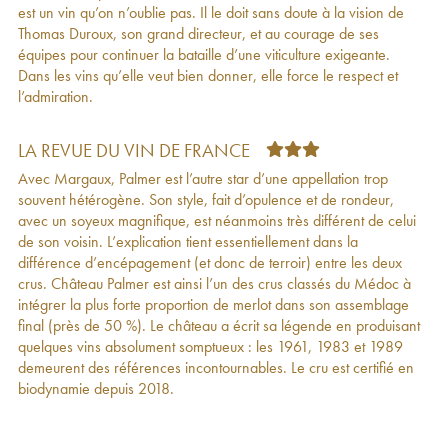
est un vin qu’on n’oublie pas. Il le doit sans doute à la vision de
Vin Blanc de Palmer
2011
225
€
Thomas Duroux, son grand directeur, et au courage de ses
Château Palmer 3ème Grand Cru Classé
2010
275
€
équipes pour continuer la bataille d’une viticulture exigeante.
Alter Ego de Palmer Second Vin
2010
113
€
Dans les vins qu’elle veut bien donner, elle force le respect et
Vin Blanc de Palmer
2010
265
€
l’admiration.
Château Palmer 3ème Grand Cru Classé
277
€
2009
Alter Ego de Palmer Second Vin
2009
101
€
LA REVUE DU VIN DE FRANCE
Alter Ego de Palmer Second Vin
2008
65
€
Avec Margaux, Palmer est l’autre star d’une appellation trop
Château Palmer 3ème Grand Cru Classé
2008
197
€
souvent hétérogène. Son style, fait d’opulence et de rondeur,
Château Palmer 3ème Grand Cru Classé
2007
188
€
avec un soyeux magnifique, est néanmoins très différent de celui
Alter Ego de Palmer Second Vin
2007
59
€
de son voisin. L’explication tient essentiellement dans la
Château Palmer 3ème Grand Cru Classé
263
€
différence d’encépagement (et donc de terroir) entre les deux
2006
crus. Château Palmer est ainsi l’un des crus classés du Médoc à
Alter Ego de Palmer Second Vin
2006
88
€
intégrer la plus forte proportion de merlot dans son assemblage
Château Palmer 3ème Grand Cru Classé
2005
333
€
final (près de 50 %). Le château a écrit sa légende en produisant
Alter Ego de Palmer Second Vin
2005
91
€
quelques vins absolument somptueux : les 1961, 1983 et 1989
Château Palmer 3ème Grand Cru Classé
208
€
demeurent des références incontournables. Le cru est certifié en
2004
biodynamie depuis 2018.
Alter Ego de Palmer Second Vin
2004
65
€
Château Palmer 3ème Grand Cru Classé
2003
177
€
Alter Ego de Palmer Second Vin
2003
37
€