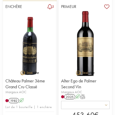
ENCHÈRE
PRIMEUR
5
Château Palmer 3ème
Alter Ego de Palmer
Grand Cru Classé
Second Vin
Margaux AOC
Margaux AOC
2025
A
T
1982
A
Lot de 1 bouteille | 1 enchère
453,60
€