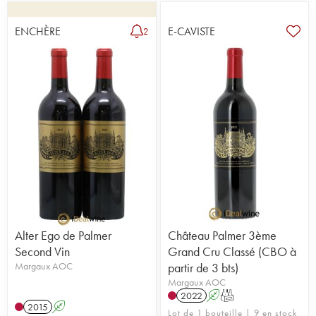
Miailhe, de Pichon Lalande, co-propriétaire du
domaine jusqu’à la fin des années 1970 ?) lui
ENCHÈRE
E-CAVISTE
2
confère un caractère riche, souple, généreux et
charnu. Les vins de Château Palmer, taillés pour
une longue garde, se caractérisent par un bouquet
exceptionnellement équilibré de cassis, de cerise
et de réglisse. Riches, mais tout en fraîcheur,
souvent souples et soyeux, mais toujours
profondément fruités et concentrés, ces vins d’une
magnifique élégance méritent indéniablement le
rang de premier cru classé.
Alter Ego de Palmer
Château Palmer 3ème
Second Vin
Grand Cru Classé (CBO à
Margaux AOC
partir de 3 bts)
Margaux AOC
2022
A
T
2015
A
Lot de 1 bouteille | 9 en stock