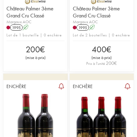
Château Palmer 3ème
Château Palmer 3ème
Grand Cru Classé
Grand Cru Classé
Margaux AOC
Margaux AOC
1995
A
1995
A
Lot de 1 bouteille | 0 enchère
Lot de 2 bouteilles | 0 enchère
200
€
400
€
(
mise à prix
)
(
mise à prix
)
200
€
Prix à l'unité
ENCHÈRE
ENCHÈRE