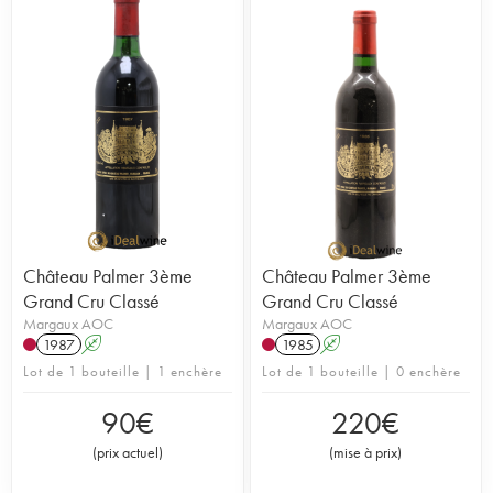
Château Palmer 3ème
Château Palmer 3ème
Grand Cru Classé
Grand Cru Classé
Margaux AOC
Margaux AOC
1987
A
1985
A
Lot de 1 bouteille | 1 enchère
Lot de 1 bouteille | 0 enchère
90
€
220
€
(
prix actuel
)
(
mise à prix
)