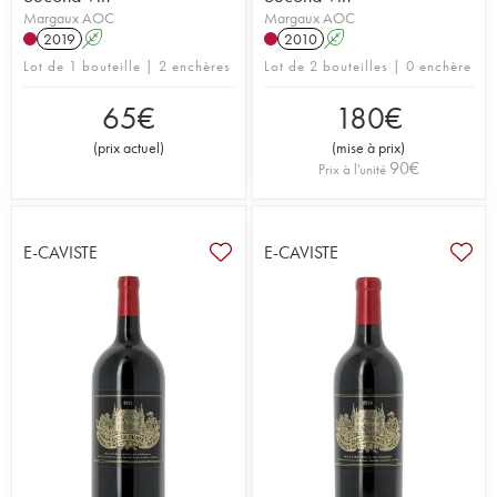
Margaux AOC
Margaux AOC
2019
A
2010
A
Lot de 1 bouteille | 2 enchères
Lot de 2 bouteilles | 0 enchère
65
€
180
€
(
prix actuel
)
(
mise à prix
)
90
€
Prix à l'unité
E-CAVISTE
E-CAVISTE