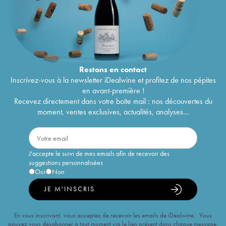
Restons en
contact
Inscrivez-vous à la newsletter iDealwine et profitez de nos pépites
en avant-première !
Recevez directement dans votre boîte mail : nos découvertes du
moment, ventes exclusives, actualités, analyses...
J'accepte le suivi de mes emails afin de recevoir des
suggestions personnalisées
Oui
Non
JE M'INSCRIS
En vous inscrivant, vous acceptez de recevoir les emails de iDealwine. Vous
pouvez vous désabonner à tout moment via le lien présent dans chaque message.