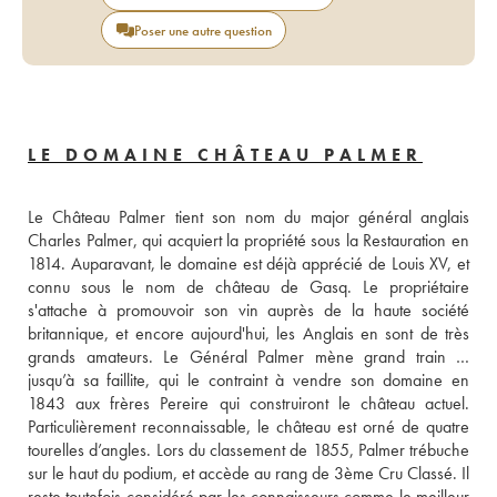
Poser une autre question
LE DOMAINE CHÂTEAU PALMER
Le Château Palmer tient son nom du major général anglais 
Charles Palmer, qui acquiert la propriété sous la Restauration en 
1814. Auparavant, le domaine est déjà apprécié de Louis XV, et 
connu sous le nom de château de Gasq. Le propriétaire 
s'attache à promouvoir son vin auprès de la haute société 
britannique, et encore aujourd'hui, les Anglais en sont de très 
grands amateurs. Le Général Palmer mène grand train … 
jusqu’à sa faillite, qui le contraint à vendre son domaine en 
1843 aux frères Pereire qui construiront le château actuel. 
Particulièrement reconnaissable, le château est orné de quatre 
tourelles d’angles. Lors du classement de 1855, Palmer trébuche 
sur le haut du podium, et accède au rang de 3ème Cru Classé. Il 
reste toutefois considéré par les connaisseurs comme le meilleur 