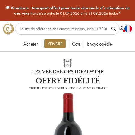
🚚
Vendeurs :
transport offert pour toute demande d’estimation de
vos vins
transmise entre le 01.07.2026 et le 31.08.2026 inclus*
Acheter
Cote
Encyclopédie
VENDRE
LES VENDANGES IDEALWINE
offre fidélité
Obtenez des bons de réduction avec vos achats !