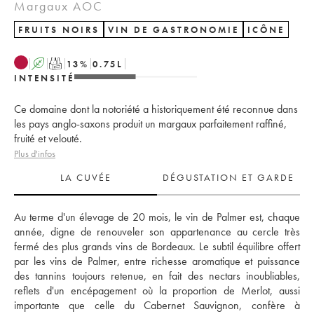
Margaux AOC
FRUITS NOIRS
VIN DE GASTRONOMIE
ICÔNE
A
T
13
%
0.75
L
INTENSITÉ
Ce domaine dont la notoriété a historiquement été reconnue dans
les pays anglo-saxons produit un margaux parfaitement raffiné,
fruité et velouté.
Plus d'infos
LA CUVÉE
DÉGUSTATION ET GARDE
Au terme d'un élevage de 20 mois, le vin de Palmer est, chaque 
année, digne de renouveler son appartenance au cercle très 
fermé des plus grands vins de Bordeaux. Le subtil équilibre offert 
par les vins de Palmer, entre richesse aromatique et puissance 
des tannins toujours retenue, en fait des nectars inoubliables, 
reflets d'un encépagement où la proportion de Merlot, aussi 
importante que celle du Cabernet Sauvignon, confère à 