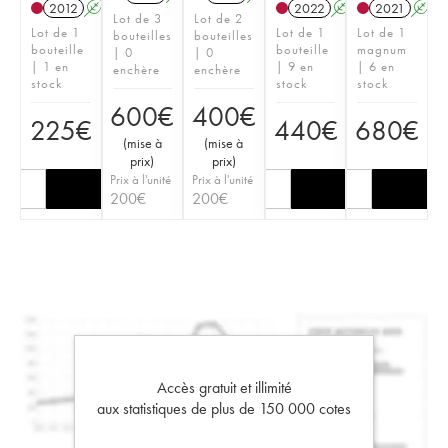
2012
A
2022
A
T
2021
A
Lot de 3
Lot de 2
Lot de 1
Lot de 1
Lot de 1
bouteilles
bouteilles
bouteille
bouteille
magnum
| 0
| 0
| 1 en
| 9 en
| 6 en
enchère
enchère
stock
stock
stock
600
€
400
€
225
€
440
€
680
€
(
mise à
(
mise à
prix
)
prix
)
Prix à l'unité
Prix à l'unité
200
€
200
€
Accès gratuit et illimité
aux statistiques de plus de 150 000 cotes