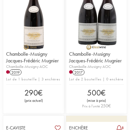
Chambolle-Musigny
Chambolle-Musigny
Jacques-Frédéric Mugnier
Jacques-Frédéric Mugnier
Chambolle-Musigny AOC
Chambolle-Musigny AOC
2019
2017
Lot de 1 bouteille | 3 enchères
Lot de 2 bouteilles | 0 enchère
290
€
500
€
(
prix actuel
)
(
mise à prix
)
250
€
Prix à l'unité
E-CAVISTE
ENCHÈRE
8