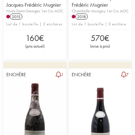
Jacques-Frédéric Mugnier
Frédéric Mugnier
Nuits-Saint-Georges 1er Cru AOC
Chambolle-Musigny 1er Cru AOC
2015
2018
Lot de 1 bouteille | 2 enchères
Lot de 1 bouteille | 0 enchère
160
€
570
€
(
prix actuel
)
(
mise à prix
)
ENCHÈRE
ENCHÈRE
1
7