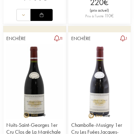
220
€
(
prix actuel
)
110
€
Prix à l'unité
ENCHÈRE
ENCHÈRE
11
1
Nuits-Saint-Georges 1er
Chambolle-Musigny 1er
Cru Clos de La Maréchale
Cru Les Fuées Jacques-