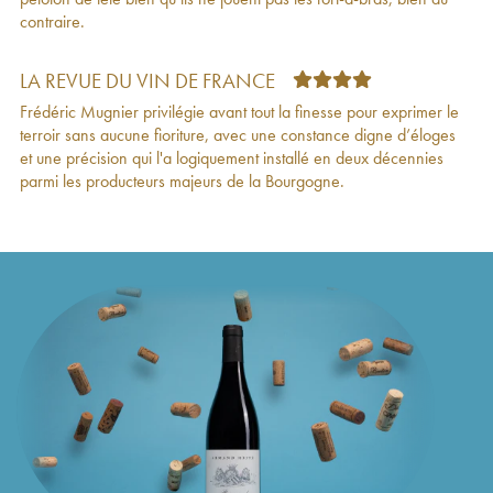
Chambolle-Musigny 1er Cru Les Fuées
489
€
contraire.
Jacques-Frédéric Mugnier
2020
Nuits-Saint-Georges 1er Cru Clos de La
145
€
Maréchale Jacques-Frédéric Mugnier
2020
LA REVUE DU VIN DE FRANCE
Chambolle-Musigny Jacques-Frédéric Mugnier
313
€
Frédéric Mugnier privilégie avant tout la finesse pour exprimer le
2020
terroir sans aucune fioriture, avec une constance digne d’éloges
Bonnes-Mares Grand Cru Jacques-Frédéric
867
€
et une précision qui l'a logiquement installé en deux décennies
Mugnier
2020
parmi les producteurs majeurs de la Bourgogne.
Nuits-Saint-Georges 1er Cru Clos de La
169
€
Maréchale Jacques-Frédéric Mugnier
2019
Bonnes-Mares Grand Cru Jacques-Frédéric
903
€
Mugnier
2019
Chambolle-Musigny 1er Cru Les
1 502
€
Amoureuses Jacques-Frédéric Mugnier
2019
Chambolle-Musigny 1er Cru Les Fuées
559
€
Jacques-Frédéric Mugnier
2019
Nuits-Saint-Georges 1er Cru Clos de La
126
€
Maréchale Jacques-Frédéric Mugnier
2019
Chambolle-Musigny Jacques-Frédéric Mugnier
359
€
2019
Nuits-Saint-Georges 1er Cru Clos de La
164
€
Maréchale Jacques-Frédéric Mugnier
2018