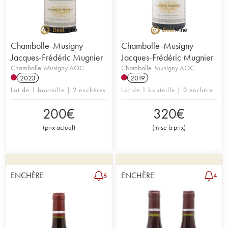
Chambolle-Musigny
Chambolle-Musigny
Jacques-Frédéric Mugnier
Jacques-Frédéric Mugnier
Chambolle-Musigny AOC
Chambolle-Musigny AOC
2023
2019
Lot de 1 bouteille | 2 enchères
Lot de 1 bouteille | 0 enchère
200
€
320
€
(
prix actuel
)
(
mise à prix
)
ENCHÈRE
ENCHÈRE
6
4