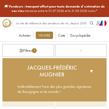
🚚
Vendeurs :
transport offert pour toute demande d’estimation de
vos vins
transmise entre le 01.07.2026 et le 31.08.2026 inclus*
Acheter
Cote
Encyclopédie
VENDRE
Filtres
1
JACQUES-FRÉDÉRIC
▼
MUGNIER
Indéniablement l'une des plus grandes signatures
de Bourgogne et du monde !
Fondé en 1863 par Frédéric Mugnier, liquoriste
dijonnais, ce très beau domaine de Chambolle-