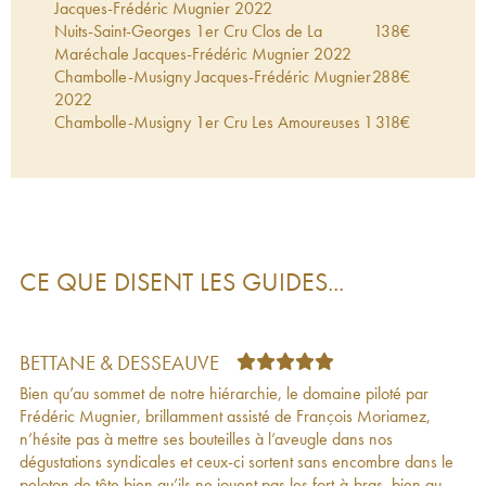
Jacques-Frédéric Mugnier
2022
Nuits-Saint-Georges 1er Cru Clos de La
138
€
Maréchale Jacques-Frédéric Mugnier
2022
Chambolle-Musigny Jacques-Frédéric Mugnier
288
€
2022
Chambolle-Musigny 1er Cru Les Amoureuses
1 318
€
Jacques-Frédéric Mugnier
2022
Nuits-Saint-Georges 1er Cru Clos de La
138
€
Maréchale Jacques-Frédéric Mugnier
2021
Bonnes-Mares Grand Cru Jacques-Frédéric
767
€
Mugnier
2021
Chambolle-Musigny 1er Cru Les Amoureuses
1 271
€
CE QUE DISENT LES GUIDES...
Jacques-Frédéric Mugnier
2021
Chambolle-Musigny 1er Cru Les Fuées
489
€
Jacques-Frédéric Mugnier
2021
Chambolle-Musigny Jacques-Frédéric Mugnier
282
€
BETTANE & DESSEAUVE
2021
Bien qu’au sommet de notre hiérarchie, le domaine piloté par
Nuits-Saint-Georges 1er Cru Clos de La
142
€
Frédéric Mugnier, brillamment assisté de François Moriamez,
Maréchale Jacques-Frédéric Mugnier
2020
n’hésite pas à mettre ses bouteilles à l’aveugle dans nos
Chambolle-Musigny 1er Cru Les Amoureuses
1 451
€
dégustations syndicales et ceux-ci sortent sans encombre dans le
Jacques-Frédéric Mugnier
2020
peloton de tête bien qu’ils ne jouent pas les fort-à-bras, bien au