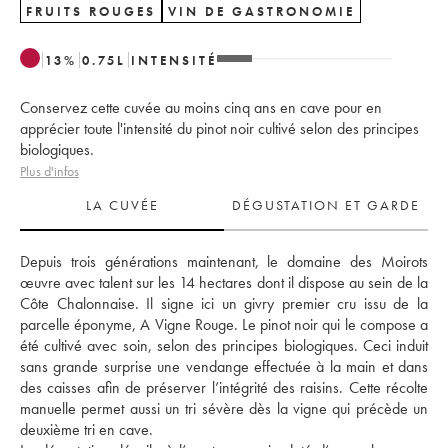
FRUITS ROUGES
VIN DE GASTRONOMIE
13
%
0.75
L
INTENSITÉ
Conservez cette cuvée au moins cinq ans en cave pour en
apprécier toute l'intensité du pinot noir cultivé selon des principes
biologiques.
Plus d'infos
LA CUVÉE
DÉGUSTATION ET GARDE
Depuis trois générations maintenant, le domaine des Moirots 
œuvre avec talent sur les 14 hectares dont il dispose au sein de la 
Côte Chalonnaise. Il signe ici un givry premier cru issu de la 
parcelle éponyme, A Vigne Rouge. Le pinot noir qui le compose a 
été cultivé avec soin, selon des principes biologiques. Ceci induit 
sans grande surprise une vendange effectuée à la main et dans 
des caisses afin de préserver l’intégrité des raisins. Cette récolte 
manuelle permet aussi un tri sévère dès la vigne qui précède un 
deuxième tri en cave. 