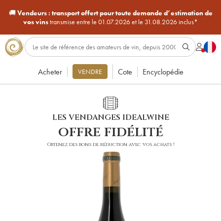
🚚
Vendeurs :
transport offert pour toute demande d’estimation de
vos vins
transmise entre le 01.07.2026 et le 31.08.2026 inclus*
Acheter
Cote
Encyclopédie
VENDRE
LES VENDANGES IDEALWINE
offre fidélité
Obtenez des bons de réduction avec vos achats !