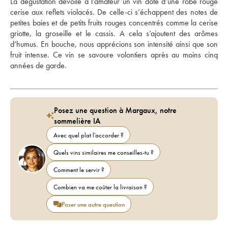
La dégustation dévoile à l’amateur un vin doté d’une robe rouge 
cerise aux reflets violacés. De celle-ci s’échappent des notes de 
petites baies et de petits fruits rouges concentrés comme la cerise 
griotte, la groseille et le cassis. A cela s’ajoutent des arômes 
d’humus. En bouche, nous apprécions son intensité ainsi que son 
fruit intense. Ce vin se savoure volontiers après au moins cinq 
années de garde.
Posez une question à Margaux, notre
sommelière IA
Avec quel plat l'accorder ?
Quels vins similaires me conseilles-tu ?
Comment le servir ?
Combien va me coûter la livraison ?
Poser une autre question