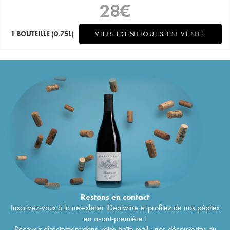
28
€
1 BOUTEILLE
(0.75L)
VINS IDENTIQUES EN VENTE
Restons en
contact
Inscrivez-vous à la newsletter iDealwine et profitez de nos pépites
en avant-première !
Recevez directement dans votre boîte mail : nos découvertes du