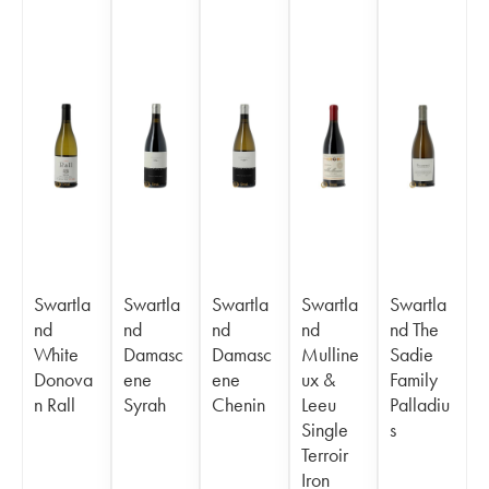
Swartla
Swartla
Swartla
Swartla
Swartla
nd
nd
nd
nd
nd The
White
Damasc
Damasc
Mulline
Sadie
Donova
ene
ene
ux &
Family
n Rall
Syrah
Chenin
Leeu
Palladiu
Single
s
Terroir
Iron