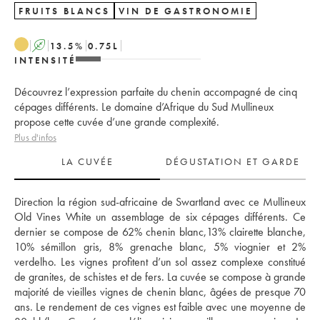
FRUITS BLANCS
VIN DE GASTRONOMIE
A
13.5
%
0.75
L
INTENSITÉ
Découvrez l’expression parfaite du chenin accompagné de cinq
cépages différents. Le domaine d’Afrique du Sud Mullineux
propose cette cuvée d’une grande complexité.
Plus d'infos
LA CUVÉE
DÉGUSTATION ET GARDE
Direction la région sud-africaine de Swartland avec ce Mullineux 
Old Vines White un assemblage de six cépages différents. Ce 
dernier se compose de 62% chenin blanc,13% clairette blanche, 
10% sémillon gris, 8% grenache blanc, 5% viognier et 2% 
verdelho. Les vignes profitent d’un sol assez complexe constitué 
de granites, de schistes et de fers. La cuvée se compose à grande 
majorité de vieilles vignes de chenin blanc, âgées de presque 70 
ans. Le rendement de ces vignes est faible avec une moyenne de 