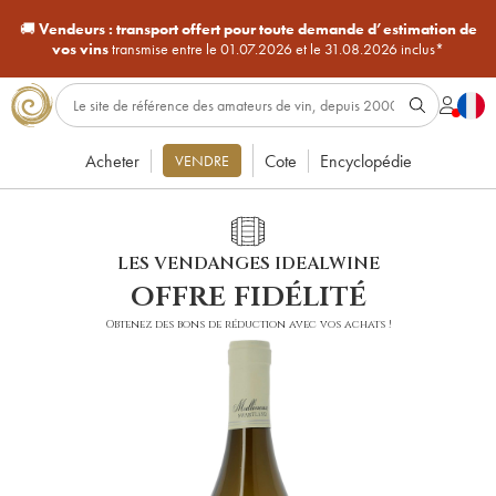
🚚
Vendeurs :
transport offert pour toute demande d’estimation de
vos vins
transmise entre le 01.07.2026 et le 31.08.2026 inclus*
Acheter
Cote
Encyclopédie
VENDRE
LES VENDANGES IDEALWINE
offre fidélité
Obtenez des bons de réduction avec vos achats !