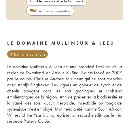
Combien va me coûter la livraison ?
Poser une autre question
LE DOMAINE MULLINEUX & LEEU
★ Domaine partenaire
Le domaine Mullineux & Leeu est une propriété familiale de la 
région de Swartland, en Afrique du Sud. Il a été fondé en 2007 
par le couple Chris et Andrea Mullineux qui se sont associés 
avec Analjit Singhavec. Les vignes en gobelet de syrah et de 
chenin plongent dans les sols granitiques et schisteux 
emblématiques de la région. Afin de préserver la biodiversité et 
la santé des sols, aucun herbicide, insecticide ou fongicide 
systémique n’est employé. Mullineux a été nommé South African 
Winery of the Year à cinq reprises, un record inédit, par le très 
respecté Platter’s Guide.