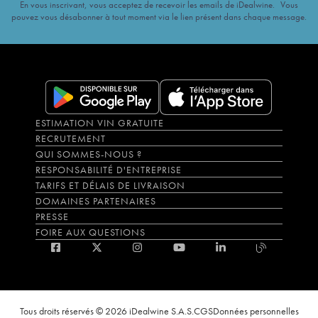
En vous inscrivant, vous acceptez de recevoir les emails de iDealwine. Vous
pouvez vous désabonner à tout moment via le lien présent dans chaque message.
ESTIMATION VIN GRATUITE
RECRUTEMENT
QUI SOMMES-NOUS ?
RESPONSABILITÉ D'ENTREPRISE
TARIFS ET DÉLAIS DE LIVRAISON
DOMAINES PARTENAIRES
PRESSE
FOIRE AUX QUESTIONS
Tous droits réservés © 2026 iDealwine S.A.S.
CGS
Données personnelles