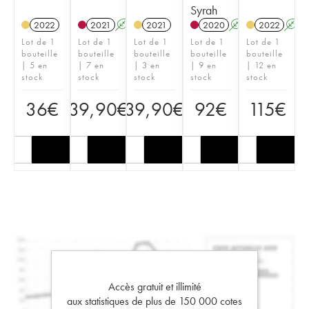
Syrah
2022
2021
A
2021
2020
A
2022
A
Lot de 1
Lot de 1
Lot de 1
Lot de 1
Lot de 1
bouteille
bouteille
bouteille
bouteille
bouteille
| 5 en
| 7 en
| 3 en
| 9 en
| 12 en
stock
stock
stock
stock
stock
36
€
39,90
€
39,90
€
92
€
115
€
Accès gratuit et illimité
aux statistiques de plus de 150 000 cotes