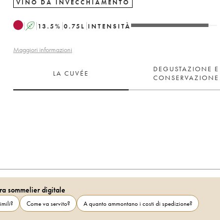
VINO DA INVECCHIAMENTO
A
13.5
%
0.75
L
INTENSITÀ
Maggiori informazioni
DEGUSTAZIONE E
LA CUVÉE
CONSERVAZIONE
ra sommelier digitale
imili?
Come va servito?
A quanto ammontano i costi di spedizione?