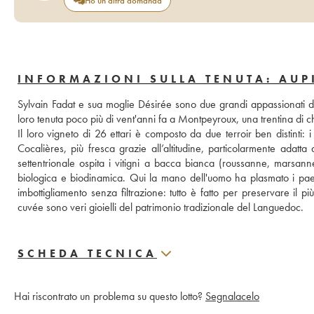
Ho un'altra domanda
INFORMAZIONI SULLA TENUTA: AUP
Sylvain Fadat e sua moglie Désirée sono due grandi appassionati di v
loro tenuta poco più di vent'anni fa a Montpeyroux, una trentina di ch
Il loro vigneto di 26 ettari è composto da due terroir ben distinti: 
Cocalières, più fresca grazie all’altitudine, particolarmente adatt
settentrionale ospita i vitigni a bacca bianca (roussanne, marsann
biologica e biodinamica. Qui la mano dell'uomo ha plasmato i paesagg
imbottigliamento senza filtrazione: tutto è fatto per preservare il più 
cuvée sono veri gioielli del patrimonio tradizionale del Languedoc.
SCHEDA TECNICA
Hai riscontrato un problema su questo lotto?
Segnalacelo