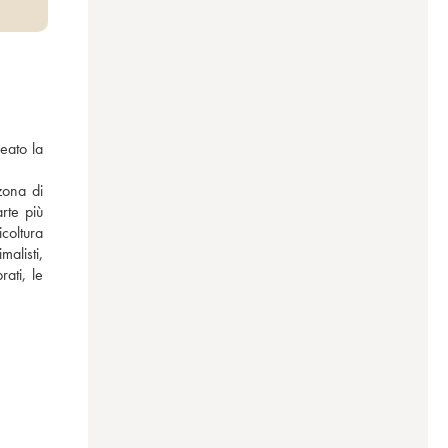
eato la 
ona di 
te più 
oltura 
listi, 
ati, le 