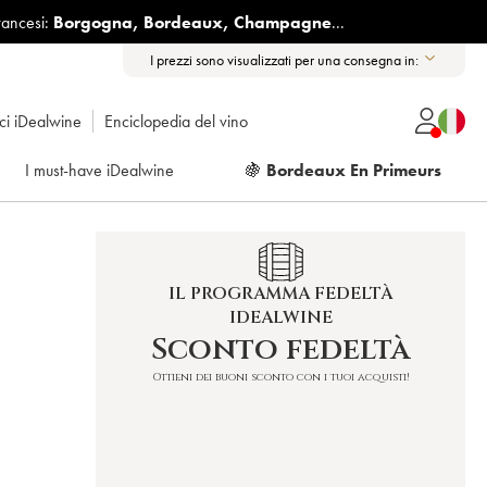
rancesi:
Borgogna
,
Bordeaux
,
Champagne
...
I prezzi sono visualizzati per una consegna in:
ici iDealwine
Enciclopedia del vino
I must-have iDealwine
🍇
Bordeaux En Primeurs
IL PROGRAMMA FEDELTÀ
IDEALWINE
Sconto fedeltà
Ottieni dei buoni sconto con i tuoi acquisti!