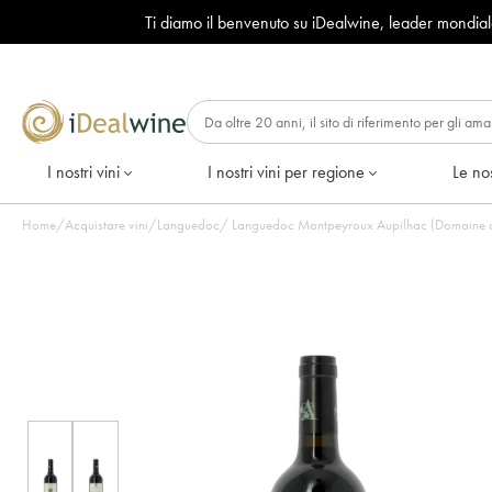
Ti diamo il benvenuto su iDealwine, leader mondia
I nostri vini
I nostri vini per regione
Le nos
Home
/
Acquistare vini
/
Languedoc
/