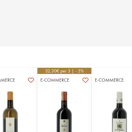
32,30
€
per 3 | - 5%
MMERCE
E-COMMERCE
E-COMMERCE