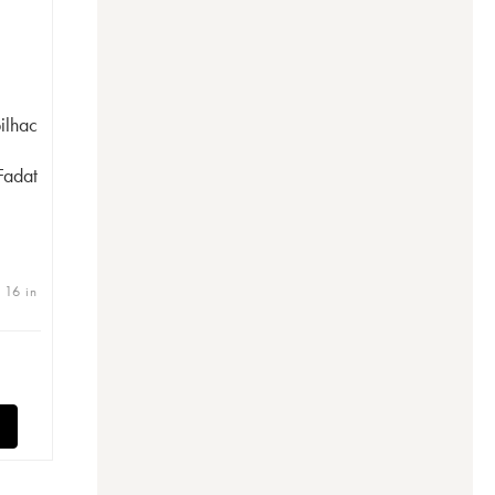
ilhac
Fadat
 16 in