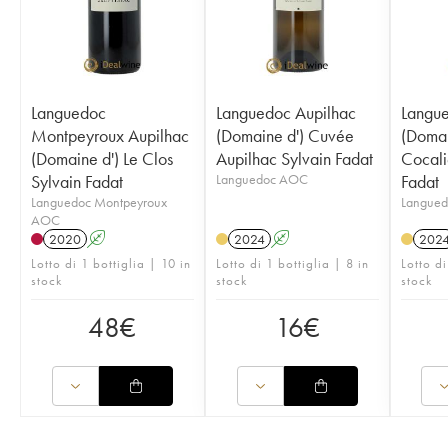
Languedoc
Languedoc Aupilhac
Langue
Montpeyroux Aupilhac
(Domaine d') Cuvée
(Domai
(Domaine d') Le Clos
Aupilhac Sylvain Fadat
Cocali
Sylvain Fadat
Languedoc AOC
Fadat
Languedoc Montpeyroux
Langue
AOC
2020
A
2024
A
202
Lotto di 1 bottiglia | 10 in
Lotto di 1 bottiglia | 8 in
Lotto di
stock
stock
stock
48
€
16
€