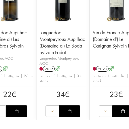
doc Aupilhac
Languedoc
Vin de France Aup
ne d') Les
Montpeyroux Aupilhac
(Domaine d') Le
ères Sylvain
(Domaine d') La Boda
Carignan Sylvain 
Sylvain Fadat
doc AOC
Languedoc Montpeyroux
AOC
4
A
2019
A
2023
A
 1 bottiglia | 26 in
Lotto di 1 bottiglia | 3 in
Lotto di 1 bottiglia |
stock
stock
22
€
34
€
23
€