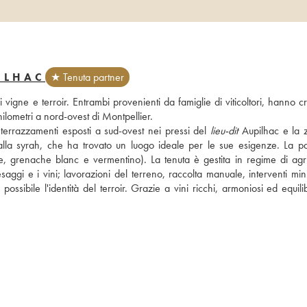
ILHAC
★ Tenuta partner
igne e terroir. Entrambi provenienti da famiglie di viticoltori, hanno cr
ilometri a nord-ovest di Montpellier. 
i terrazzamenti esposti a sud-ovest nei pressi del 
lieu-dit
 Aupilhac e la z
a alla syrah, che ha trovato un luogo ideale per le sue esigenze. La par
e, grenache blanc e vermentino). La tenuta è gestita in regime di agric
i e i vini; lavorazioni del terreno, raccolta manuale, interventi minima
possibile l'identità del terroir. Grazie a vini ricchi, armoniosi ed equilibr