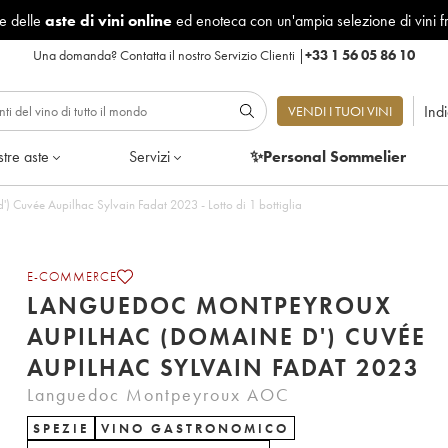
le delle
aste di vini online
ed enoteca con un'ampia selezione di vini f
Una domanda?
Contatta il nostro Servizio Clienti
|
+33 1 56 05 86 10
Ind
VENDI I TUOI VINI
tre aste
Servizi
✨Personal Sommelier
Languedoc Montpeyroux Aupilhac (Domaine d') Cuvée Aupilhac Sylvain Fadat 2023 - Lotto di 1 bottiglia
E-COMMERCE
LANGUEDOC MONTPEYROUX
AUPILHAC (DOMAINE D') CUVÉE
AUPILHAC SYLVAIN FADAT 2023
Languedoc Montpeyroux AOC
SPEZIE
VINO GASTRONOMICO