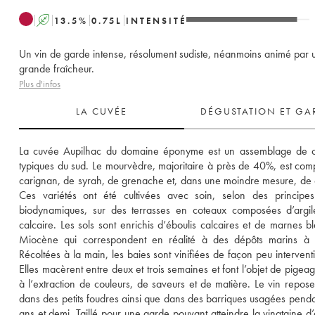
A
13.5
%
0.75
L
INTENSITÉ
Un vin de garde intense, résolument sudiste, néanmoins animé par 
grande fraîcheur.
Plus d'infos
LA CUVÉE
DÉGUSTATION ET GA
La cuvée Aupilhac du domaine éponyme est un assemblage de c
typiques du sud. Le mourvèdre, majoritaire à près de 40%, est comp
carignan, de syrah, de grenache et, dans une moindre mesure, de ci
Ces variétés ont été cultivées avec soin, selon des principes
biodynamiques, sur des terrasses en coteaux composées d’argil
calcaire. Les sols sont enrichis d’éboulis calcaires et de marnes bl
Miocène qui correspondent en réalité à des dépôts marins à fo
Récoltées à la main, les baies sont vinifiées de façon peu interventio
Elles macèrent entre deux et trois semaines et font l’objet de pigeage
à l’extraction de couleurs, de saveurs et de matière. Le vin repose 
dans des petits foudres ainsi que dans des barriques usagées penda
ans et demi. Taillé pour une garde pouvant atteindre la vingtaine d’