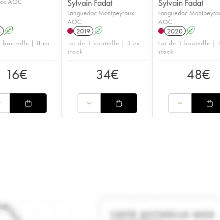
doc AOC
Sylvain Fadat
Sylvain Fadat
Languedoc Montpeyroux
Languedoc Montpeyro
AOC
AOC
4
A
2019
A
2020
A
 bouteille | 8 en
Lot de 1 bouteille | 3 en
Lot de 1 bouteille | 
stock
stock
16
€
34
€
48
€