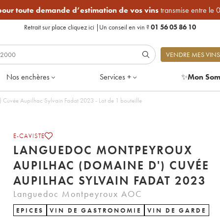
 pour toute demande d’estimation de vos vins
transmise entre le 
Retrait sur place
cliquez ici
|
Un conseil en vin ?
01 56 05 86 10
VENDRE MES VINS
Nos enchères
Services +
✨
Mon Som
Languedoc Montpeyroux Aupilhac (Domaine d') Cuvée Aupilhac Sylvain Fadat 2023 - Lot de 1 bouteille
E-CAVISTE
LANGUEDOC MONTPEYROUX
AUPILHAC (DOMAINE D') CUVÉE
AUPILHAC SYLVAIN FADAT 2023
Languedoc Montpeyroux AOC
EPICES
VIN DE GASTRONOMIE
VIN DE GARDE