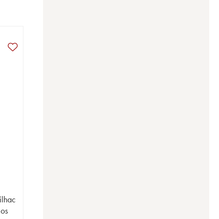
ilhac
los