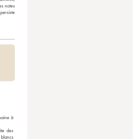
s notes 
ersiste 
aine à 
te des 
 blancs 