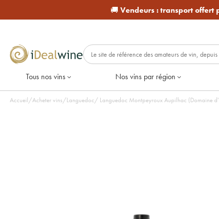
🚚
Vendeurs :
transport offert
Tous nos vins
Nos vins par région
Accueil
/
Acheter vins
/
Languedoc
/