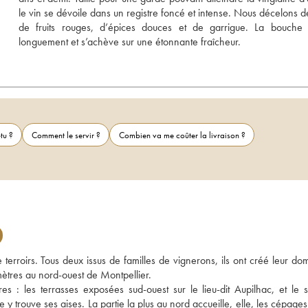
le vin se dévoile dans un registre foncé et intense. Nous décelons de
de fruits rouges, d’épices douces et de garrigue. La bouche p
longuement et s’achève sur une étonnante fraîcheur.
tu ?
Comment le servir ?
Combien va me coûter la livraison ?
erroirs. Tous deux issus de familles de vignerons, ils ont créé leur dom
mètres au nord-ouest de Montpellier. 
s : les terrasses exposées sud-ouest sur le lieu-dit Aupilhac, et le si
le y trouve ses aises. La partie la plus au nord accueille, elle, les cépages