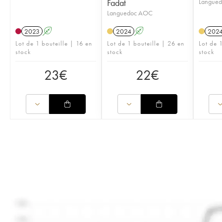
Fadat
Langue
Languedoc AOC
2023
A
2024
A
202
Lot de 1 bouteille | 16 en
Lot de 1 bouteille | 26 en
Lot de 1
stock
stock
stock
23
€
22
€