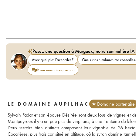
Posez une question à Margaux, notre sommelière IA
Avec quel plat l'accorder ?
Quels vins similaires me conseilles-
Poser une autre question
LE DOMAINE AUPILHAC
★ Domaine partenaire
Sylvain Fadat et son épouse Désirée sont deux fous de vignes et de t
Montpeyroux il y a un peu plus de vingt ans, à une trentaine de kilo
Deux terroirs bien distincts composent leur vignoble de 26 hectare
Cocalières, plus frais car situé en altitude, où la syrah domine tant el