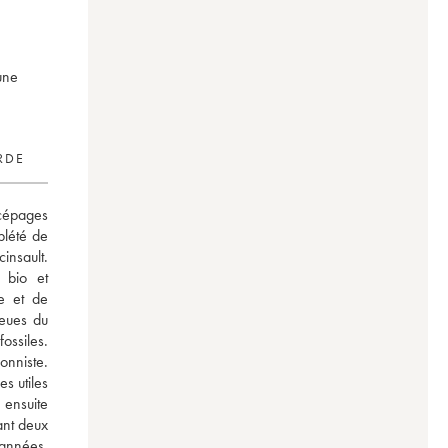
une
RDE
épages 
lété de 
nsault. 
 bio et 
e et de 
eues du 
ssiles. 
nniste. 
s utiles 
ensuite 
nt deux 
années, 