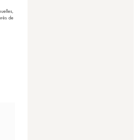
elles, 
près de 