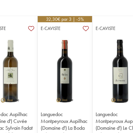
32,30
€
par 3 | -5%
STE
E-CAVISTE
E-CAVISTE
doc Aupilhac
Languedoc
Languedoc
ne d') Cuvée
Montpeyroux Aupilhac
Montpeyroux Aup
ac Sylvain Fadat
(Domaine d') La Boda
(Domaine d') Le C