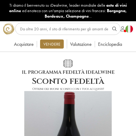
Ti diamo il benvenuto su iDealwine, leader mondiale delle
aste di vini
online
ed enoteca con un'ampia selezione di vini francesi:
Borgogna
,
Bordeaux
,
Champagne
...
Acquistare
Valutazione
Enciclopedia
VENDERE
IL PROGRAMMA FEDELTÀ IDEALWINE
Sconto fedeltà
Ottieni dei buoni sconto con i tuoi acquisti!