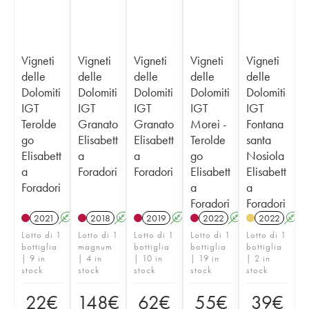
Vigneti
Vigneti
Vigneti
Vigneti
Vigneti
delle
delle
delle
delle
delle
Dolomiti
Dolomiti
Dolomiti
Dolomiti
Dolomiti
IGT
IGT
IGT
IGT
IGT
Terolde
Granato
Granato
Morei -
Fontana
go
Elisabett
Elisabett
Terolde
santa
Elisabett
a
a
go
Nosiola
a
Foradori
Foradori
Elisabett
Elisabett
Foradori
a
a
Foradori
Foradori
2021
A
K
2018
A
K
2019
A
K
2022
A
K
2022
A
Lotto di 1
Lotto di 1
Lotto di 1
Lotto di 1
Lotto di 1
bottiglia
magnum
bottiglia
bottiglia
bottiglia
| 9 in
| 4 in
| 10 in
| 19 in
| 2 in
stock
stock
stock
stock
stock
22
€
148
€
62
€
55
€
39
€