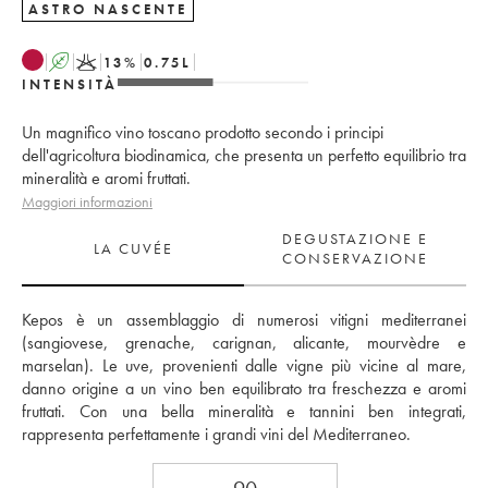
ASTRO NASCENTE
A
K
13
%
0.75
L
INTENSITÀ
Un magnifico vino toscano prodotto secondo i principi
dell'agricoltura biodinamica, che presenta un perfetto equilibrio tra
mineralità e aromi fruttati.
Maggiori informazioni
DEGUSTAZIONE E
LA CUVÉE
CONSERVAZIONE
Kepos è un assemblaggio di numerosi vitigni mediterranei 
(sangiovese, grenache, carignan, alicante, mourvèdre e 
marselan). Le uve, provenienti dalle vigne più vicine al mare, 
danno origine a un vino ben equilibrato tra freschezza e aromi 
fruttati. Con una bella mineralità e tannini ben integrati, 
rappresenta perfettamente i grandi vini del Mediterraneo.