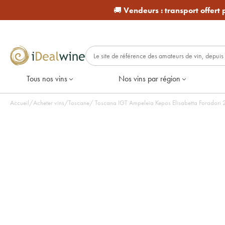
🚚
Vendeurs :
transport offert
Tous nos vins
Nos vins par région
Accueil
/
Acheter vins
/
Toscane
/
Toscana IGT Ampeleia Kepos Elisabetta Foradori 20