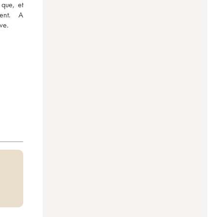
que, et 
ent. A 
ve.