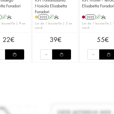
tta Foradori
Nosiola Elisabetta
Elisabetta Forador
Foradori
1
A
K
2022
A
K
2022
A
K
 bouteille | 9 en
Lot de 1 bouteille | 2 en
Lot de 1 bouteille | 
stock
stock
22
€
39
€
55
€