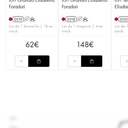
Foradori
Foradori
Elisabe
2019
A
K
2018
A
K
202
Lot de 1 bouteille | 10 en
Lot de 1 magnum | 4 en
Lot de 1
stock
stock
stock
62
€
148
€