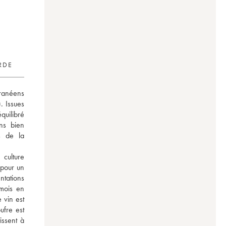
RDE
anéens 
 Issues 
uilibré 
ns bien 
 de la 
ulture 
pour un 
ations 
ois en 
 vin est 
fre est 
ssent à 