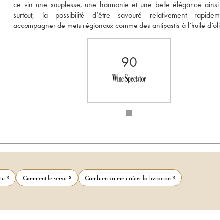
ce vin une souplesse, une harmonie et une belle élégance ainsi 
surtout, la possibilité d’être savouré relativement rapidem
accompagner de mets régionaux comme des antipastis à l’huile d’oli
90
tu ?
Comment le servir ?
Combien va me coûter la livraison ?