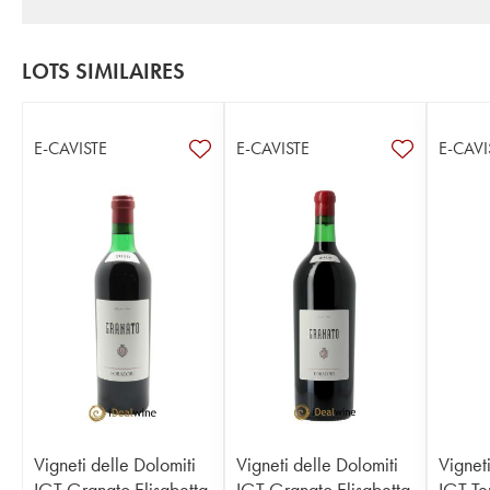
LOTS SIMILAIRES
E-CAVISTE
E-CAVISTE
E-CAVI
Vigneti delle Dolomiti
Vigneti delle Dolomiti
Vigneti
IGT Granato Elisabetta
IGT Granato Elisabetta
IGT Te