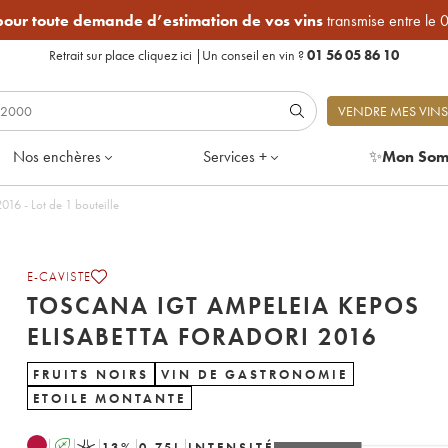
 pour toute demande d’estimation de vos vins
transmise entre le 
Retrait sur place
cliquez ici
|
Un conseil en vin ?
01 56 05 86 10
VENDRE MES VINS
Nos enchères
Services +
✨
Mon Som
16 - Lot de 1 bouteille
E-CAVISTE
TOSCANA IGT AMPELEIA KEPOS
ELISABETTA FORADORI 2016
FRUITS NOIRS
VIN DE GASTRONOMIE
ETOILE MONTANTE
A
K
13
%
0.75
L
INTENSITÉ