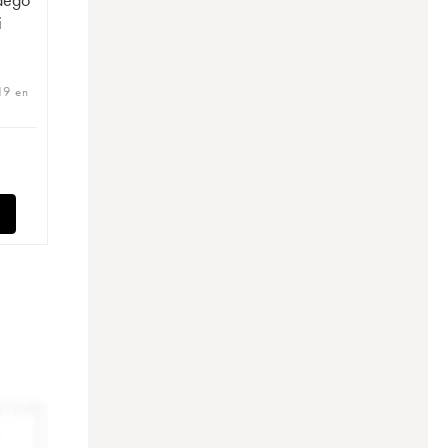
i
19 en