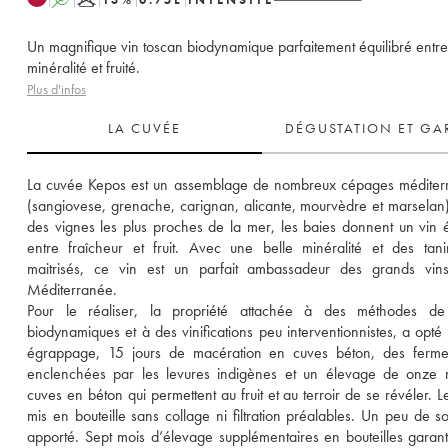
Un magnifique vin toscan biodynamique parfaitement équilibré entre
minéralité et fruité.
Plus d'infos
LA CUVÉE
DÉGUSTATION ET GA
La cuvée Kepos est un assemblage de nombreux cépages méditerr
(sangiovese, grenache, carignan, alicante, mourvèdre et marselan).
des vignes les plus proches de la mer, les baies donnent un vin éq
entre fraîcheur et fruit. Avec une belle minéralité et des tani
maitrisés, ce vin est un parfait ambassadeur des grands vins
Méditerranée. 
Pour le réaliser, la propriété attachée à des méthodes de c
biodynamiques et à des vinifications peu interventionnistes, a opté 
égrappage, 15 jours de macération en cuves béton, des ferment
enclenchées par les levures indigènes et un élevage de onze m
cuves en béton qui permettent au fruit et au terroir de se révéler. Le
mis en bouteille sans collage ni filtration préalables. Un peu de sou
apporté. Sept mois d’élevage supplémentaires en bouteilles garanti