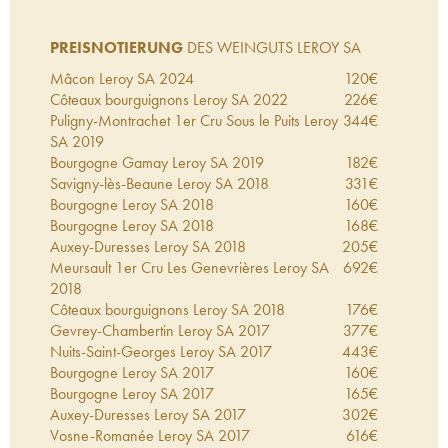
PREISNOTIERUNG
DES WEINGUTS LEROY SA
Mâcon Leroy SA
2024
120
€
Côteaux bourguignons Leroy SA
2022
226
€
Puligny-Montrachet 1er Cru Sous le Puits Leroy
344
€
SA
2019
Bourgogne Gamay Leroy SA
2019
182
€
Savigny-lès-Beaune Leroy SA
2018
331
€
Bourgogne Leroy SA
2018
160
€
Bourgogne Leroy SA
2018
168
€
Auxey-Duresses Leroy SA
2018
205
€
Meursault 1er Cru Les Genevrières Leroy SA
692
€
2018
Côteaux bourguignons Leroy SA
2018
176
€
Gevrey-Chambertin Leroy SA
2017
377
€
Nuits-Saint-Georges Leroy SA
2017
443
€
Bourgogne Leroy SA
2017
160
€
Bourgogne Leroy SA
2017
165
€
Auxey-Duresses Leroy SA
2017
302
€
Vosne-Romanée Leroy SA
2017
616
€