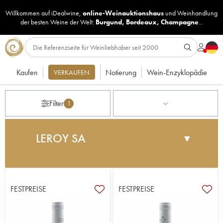
Willkommen auf iDealwine,
online-Weinauktionshaus
und
Weinhandlung
der besten Weine der Welt:
Burgund
,
Bordeaux
,
Champagne
...
Kaufen
Notierung
Wein-Enzyklopädie
VERKAUFEN
Filter
1
LEROY SA
▼
François Leroy gründete 1868 das legendäre
Maison Leroy in Auxey-Duresses. Henri Leroy hat
zu Beginn des folgenden Jahrzehnts viel zum
FESTPREISE
FESTPREISE
guten Ruf der Weine beigetragen, und seine
Tochter Lalou Bize-Leroy übernahm das Geschäft
im Jahr 1971. Zusätzlich zur Tätigkeit als