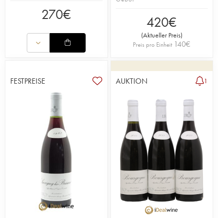
270
€
420
€
(
Aktueller Preis
)
140
€
Preis pro Einheit
FESTPREISE
AUKTION
1