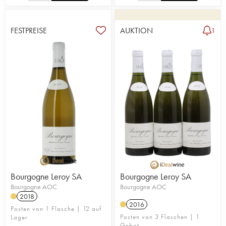
FESTPREISE
AUKTION
1
Bourgogne Leroy SA
Bourgogne Leroy SA
Bourgogne AOC
Bourgogne AOC
2018
2016
Posten von 1 Flasche | 12 auf
Posten von 3 Flaschen | 1
Lager
Gebot