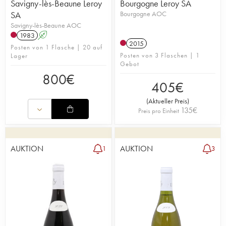
Savigny-lès-Beaune Leroy
Bourgogne Leroy SA
SA
Bourgogne AOC
Savigny-lès-Beaune AOC
1983
A
2015
Posten von 1 Flasche | 20 auf
Posten von 3 Flaschen | 1
Lager
Gebot
800
€
405
€
(
Aktueller Preis
)
135
€
Preis pro Einheit
AUKTION
AUKTION
1
3