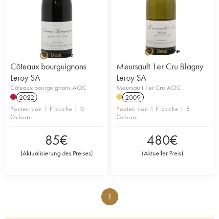
Côteaux bourguignons
Meursault 1er Cru Blagny
Leroy SA
Leroy SA
Côteaux bourguignons AOC
Meursault 1er Cru AOC
2022
2009
Posten von 1 Flasche | 0
Posten von 1 Flasche | 8
Gebote
Gebote
85
€
480
€
(
Aktualisierung des Preises
)
(
Aktueller Preis
)
1