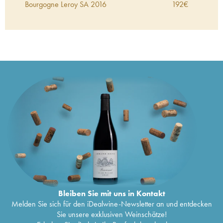
Bourgogne Leroy SA
2016
192
€
Meursault Leroy SA
2016
379
€
Bourgogne Leroy SA
2015
188
€
Bourgogne Leroy SA
2015
176
€
Savigny-lès-Beaune 1er Cru Les Narbantons
401
€
Leroy SA
2015
Gevrey-Chambertin Leroy SA
2015
433
€
Meursault Leroy SA
2015
440
€
Auxey-Duresses Leroy SA
2015
198
€
Monthélie Leroy SA
2015
161
€
Montagny Leroy SA
2015
159
€
Puligny-Montrachet Leroy SA
2015
327
€
Côte de Nuits-Villages Leroy SA
2015
260
€
Nuits-Saint-Georges Leroy SA
2014
377
€
Chorey-lès-Beaune Leroy SA
2014
361
€
Chambolle-Musigny Leroy SA
2014
526
€
Chassagne-Montrachet 1er Cru Morgeot
461
€
Leroy SA
2014
Bourgogne Leroy SA
2014
126
€
Bleiben Sie mit uns in Kontakt
Bourgogne Leroy SA
2014
171
€
Melden Sie sich für den iDealwine-Newsletter an und entdecken
Montagny 1er Cru Leroy SA
2014
314
€
Sie unsere exklusiven Weinschätze!