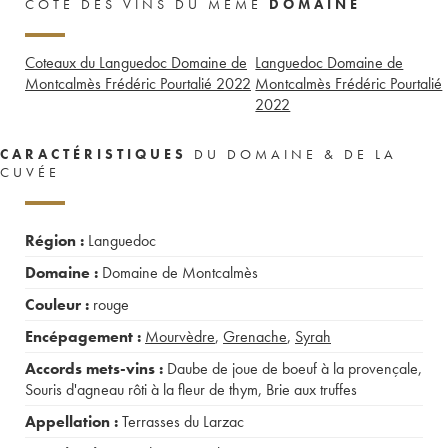
CÔTE DES VINS DU MÊME
DOMAINE
Coteaux du Languedoc Domaine de
Languedoc Domaine de
Montcalmès Frédéric Pourtalié
2022
Montcalmès Frédéric Pourtalié
2022
CARACTÉRISTIQUES
DU DOMAINE & DE LA
CUVÉE
Région :
Languedoc
Domaine :
Domaine de Montcalmès
Couleur :
rouge
Encépagement :
Mourvèdre
,
Grenache
,
Syrah
Accords mets-vins :
Daube de joue de boeuf à la provençale
,
Souris d'agneau rôti à la fleur de thym
,
Brie aux truffes
Appellation :
Terrasses du Larzac