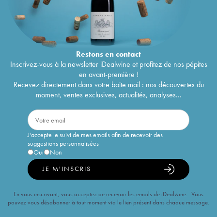
Restons en
contact
Inscrivez-vous à la newsletter iDealwine et profitez de nos pépites
en avant-première !
Recevez directement dans votre boîte mail : nos découvertes du
moment, ventes exclusives, actualités, analyses...
J'accepte le suivi de mes emails afin de recevoir des
suggestions personnalisées
Oui
Non
JE M'INSCRIS
En vous inscrivant, vous acceptez de recevoir les emails de iDealwine. Vous
pouvez vous désabonner à tout moment via le lien présent dans chaque message.