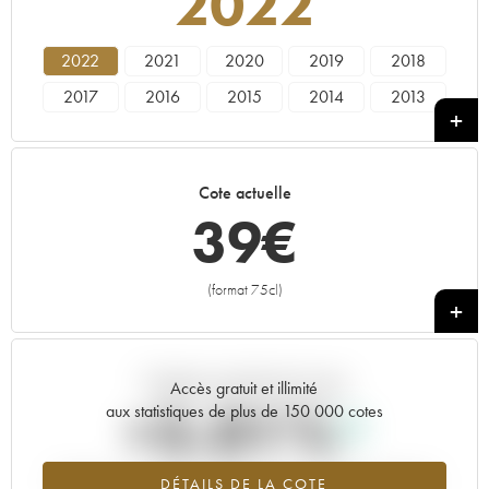
2022
2022
2021
2020
2019
2018
2017
2016
2015
2014
2013
2012
2011
2010
2009
2008
2007
2006
2005
2004
2003
Cote actuelle
2002
2001
2000
1999
39
€
(format 75cl)
+
Tendance actuelle de la cote
Accès gratuit et illimité
+5.01%
aux statistiques de plus de 150 000 cotes
Tendance à la hausse du millésime 2022 en 2026 par rapport à
DÉTAILS DE LA COTE