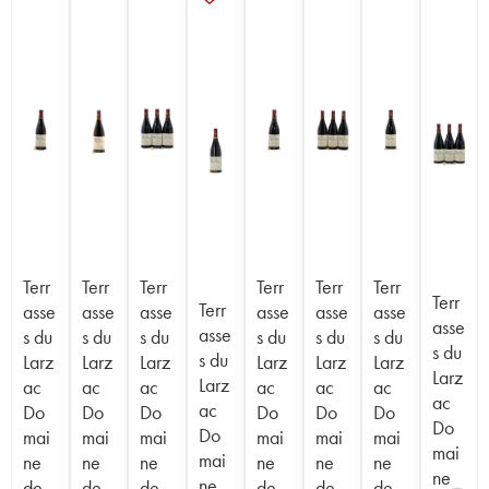
Terr
Terr
Terr
Terr
Terr
Terr
Terr
Terr
asse
asse
asse
asse
asse
asse
asse
asse
s du
s du
s du
s du
s du
s du
s du
s du
Larz
Larz
Larz
Larz
Larz
Larz
Larz
Larz
ac
ac
ac
ac
ac
ac
ac
ac
Do
Do
Do
Do
Do
Do
Do
Do
mai
mai
mai
mai
mai
mai
mai
mai
ne
ne
ne
ne
ne
ne
ne
ne
de
de
de
de
de
de