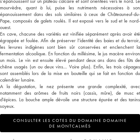
s’épanouissent sur un plateau calcaire et sont orientées vers le nord. Le
mourvèdre, quant à lui, puise les nutriments nécessaires à son
épanouissement dans des sols similaires à ceux de Châteauneuf-du-
Pape, composés de galets roulés. Il est exposé vers le sud et le nord-
ouest.
En cave, chacune des variétés est vinifiée séparément après avoir été
égrappée et foulée. Afin de préserver l’identité des baies et du terroir,
les levures indigènes sont bien sûr conservées et enclenchent la
fermentation alcoolique. En fonction du millésime, le jus macère environ
un mois. Le vin est ensuite élevé pendant deux ans dans des fûts de
chêne usagés (un ou deux vins… Voire plus). Enfin, les trois cépages
sont assemblés lors de la mise en bouteille qui se fait en fonction du
calendrier lunaire.
A la dégustation, le nez présente une grande complexité, avec
notamment des arômes de fruits noirs (cassis, mûre), de musc et
d'épices. La bouche ample dévoile une structure épurée et des tanins
soyeux.
CONSULTER LES COTES DU DOMAINE DOMAINE
DE MONTCALMÈS