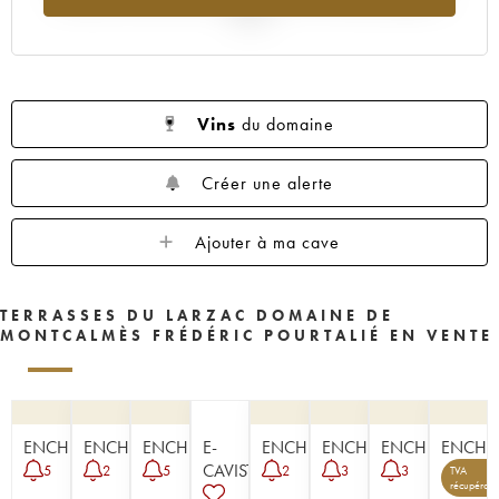
2025
Vins
du domaine
Créer une alerte
Ajouter à ma cave
TERRASSES DU LARZAC DOMAINE DE
MONTCALMÈS FRÉDÉRIC POURTALIÉ EN VENTE
ENCHÈRE
ENCHÈRE
ENCHÈRE
E-
ENCHÈRE
ENCHÈRE
ENCHÈRE
ENCHÈ
CAVISTE
5
2
5
2
3
3
TVA
récupérabl