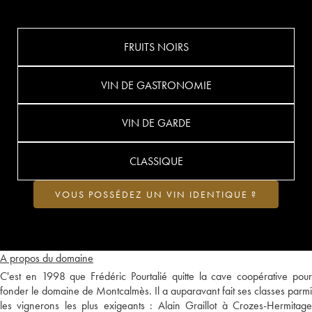
FRUITS NOIRS
VIN DE GASTRONOMIE
VIN DE GARDE
CLASSIQUE
VOUS POSSÉDEZ UN VIN IDENTIQUE ?
A propos du domaine
C'est en 1998 que Frédéric Pourtalié quitte la cave coopérative pour
fonder le domaine de Montcalmès. Il a auparavant fait ses classes parmi
les vignerons les plus exigeants : Alain Graillot à Crozes-Hermitage