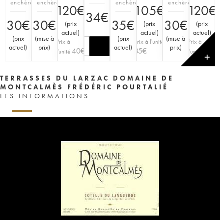
enchère
enchère
enchère
enchère
120
€
105
€
120
€
34
€
30
€
30
€
35
€
30
€
(
prix
(
prix
(
prix
actuel
)
actuel
)
actuel
)
(
prix
(
mise à
(
prix
(
mise à
Prix à
Prix à l'unité
Prix à
actuel
)
prix
)
actuel
)
prix
)
40
€
35
€
40
€
l'unité
l'unité
✕
TERRASSES DU LARZAC DOMAINE DE
MONTCALMÈS FRÉDÉRIC POURTALIÉ
LES INFORMATIONS