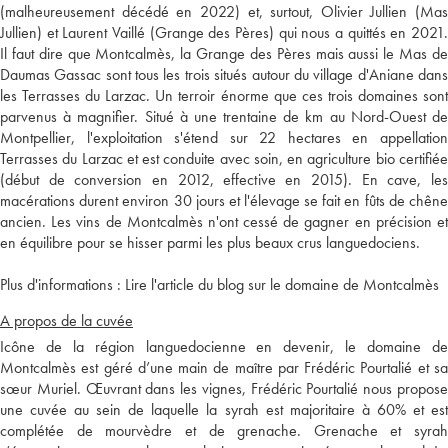
(malheureusement décédé en 2022) et, surtout, Olivier Jullien (Mas
Jullien) et Laurent Vaillé (Grange des Pères) qui nous a quittés en 2021.
Il faut dire que Montcalmès, la Grange des Pères mais aussi le Mas de
Daumas Gassac sont tous les trois situés autour du village d'Aniane dans
les Terrasses du Larzac. Un terroir énorme que ces trois domaines sont
parvenus à magnifier. Situé à une trentaine de km au Nord-Ouest de
Montpellier, l'exploitation s'étend sur 22 hectares en appellation
Terrasses du Larzac et est conduite avec soin, en agriculture bio certifiée
(début de conversion en 2012, effective en 2015). En cave, les
macérations durent environ 30 jours et l'élevage se fait en fûts de chêne
ancien. Les vins de Montcalmès n'ont cessé de gagner en précision et
en équilibre pour se hisser parmi les plus beaux crus languedociens.
Plus d'informations :
Lire l'article du blog sur le domaine de Montcalmès
A propos de la cuvée
Icône de la région languedocienne en devenir, le domaine de
Montcalmès est géré d’une main de maître par Frédéric Pourtalié et sa
sœur Muriel. Œuvrant dans les vignes, Frédéric Pourtalié nous propose
une cuvée au sein de laquelle la syrah est majoritaire à 60% et est
complétée de mourvèdre et de grenache. Grenache et syrah