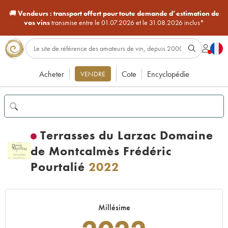
🚚
Vendeurs :
transport offert pour toute demande d’estimation de
vos vins
transmise entre le 01.07.2026 et le 31.08.2026 inclus*
Acheter
Cote
Encyclopédie
VENDRE
Terrasses du Larzac Domaine
de Montcalmès Frédéric
Pourtalié
2022
Millésime