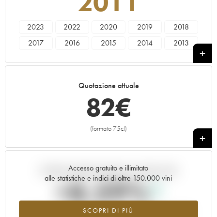
2011
2023
2022
2020
2019
2018
2017
2016
2015
2014
2013
2012
2011
2010
2009
2007
2006
2005
2004
Quotazione attuale
82
€
(formato 75cl)
+
Accesso gratuito e illimitato
Andamento della quotazione in tempo reale
alle statistiche e indici di oltre 150.000 vini
+8.59%
SCOPRI DI PIÙ
Valore in aumento per l'annata 2011 nel 2026 rispetto al 2025