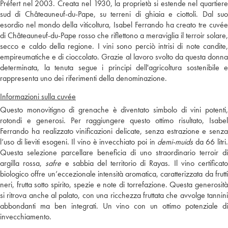
Préfert nel 2003. Creata nel 1930, la proprietà si estende nel quartiere
sud di Châteauneuf-du-Pape, su terreni di ghiaia e ciottoli. Dal suo
esordio nel mondo della viticoltura, Isabel Ferrando ha creato tre cuvée
di Châteauneuf-du-Pape rosso che riflettono a meraviglia il terroir solare,
secco e caldo della regione. I vini sono perciò intrisi di note candite,
empireumatiche e di cioccolato. Grazie al lavoro svolto da questa donna
determinata, la tenuta segue i principi dell'agricoltura sostenibile e
rappresenta uno dei riferimenti della denominazione.
Informazioni sulla cuvée
Questo monovitigno di grenache è diventato simbolo di vini potenti,
rotondi e generosi. Per raggiungere questo ottimo risultato, Isabel
Ferrando ha realizzato vinificazioni delicate, senza estrazione e senza
l’uso di lieviti esogeni. Il vino è invecchiato poi in
demi-muids
da 66 litri
Questa selezione parcellare beneficia di uno straordinario terroir di
argilla rossa,
safre
e sabbia del territorio di Rayas. Il vino certificat
biologico offre un’eccezionale intensità aromatica, caratterizzata da frutti
neri, frutta sotto spirito, spezie e note di torrefazione. Questa generosità
si ritrova anche al palato, con una ricchezza fruttata che avvolge tannini
abbondanti ma ben integrati. Un vino con un ottimo potenziale di
invecchiamento.