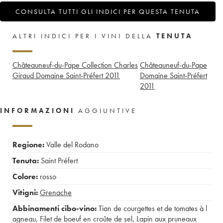
CONSULTA TUTTI GLI INDICI PER QUESTA TENUTA
ALTRI INDICI PER I VINI DELLA
TENUTA
Châteauneuf-du-Pape Collection Charles
Châteauneuf-du-Pape
Giraud Domaine Saint-Préfert
2011
Domaine Saint-Préfert
2011
INFORMAZIONI
AGGIUNTIVE
Regione:
Valle del Rodano
Tenuta:
Saint Préfert
Colore:
rosso
Vitigni:
Grenache
Abbinamenti cibo-vino:
Tian de courgettes et de tomates à l
agneau
,
Filet de boeuf en croûte de sel
,
Lapin aux pruneaux