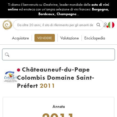
Ti diamo il benvenuto su iDealwine, leader mondiale delle
aste di vini
online
ed enoteca con un'ampia selezione di vini francesi:
Borgogna
,
Bordeaux
,
Champagne
...
Acquistare
Valutazione
Enciclopedia
VENDERE
Châteauneuf-du-Pape
Colombis Domaine Saint-
Préfert
2011
Annata