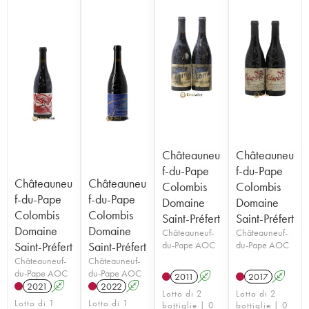
Châteauneu
Châteauneu
f-du-Pape
f-du-Pape
Châteauneu
Châteauneu
Colombis
Colombis
f-du-Pape
f-du-Pape
Domaine
Domaine
Colombis
Colombis
Saint-Préfert
Saint-Préfert
Domaine
Domaine
Châteauneuf-
Châteauneuf-
Saint-Préfert
Saint-Préfert
du-Pape AOC
du-Pape AOC
Châteauneuf-
Châteauneuf-
du-Pape AOC
du-Pape AOC
2011
A
2017
A
2021
A
2022
A
Lotto di 2
Lotto di 2
Lotto di 1
Lotto di 1
bottiglie | 0
bottiglie | 0