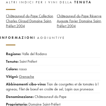
ALTRI INDICI PER I VINI DELLA
TENUTA
Châteauneuf-du-Pape Collection
Châteauneuf-du-Pape Réserve
Charles Giraud Domaine Saint-
Auguste Favier Domaine Saint-
Préfert
2004
Préfert
2004
INFORMAZIONI
AGGIUNTIVE
Regione:
Valle del Rodano
Tenuta:
Saint Préfert
Colore:
rosso
Vitigni:
Grenache
Abbinamenti cibo-vino:
Tian de courgettes et de tomates à l
agneau
,
Filet de boeuf en croûte de sel
,
Lapin aux pruneaux
Denominazione:
Châteauneuf-du-Pape
Proprietario:
Domaine Saint-Préfert