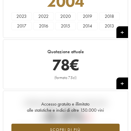
2004
2023
2022
2020
2019
2018
2017
2016
2015
2014
2013
2012
2011
2010
2009
2007
2006
2005
2004
Quotazione attuale
78
€
(formato 75cl)
+
Andamento della quotazione in tempo reale
Accesso gratuito e illimitato
-3.2%
alle statistiche e indici di oltre 150.000 vini
Tendenza al ribasso per il valore dell'annata 2004 nel 2026
SCOPRI DI PIÙ