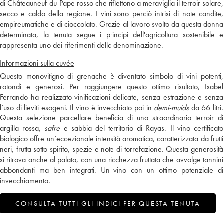
di Châteauneuf-du-Pape rosso che riflettono a meraviglia il terroir solare,
secco e caldo della regione. I vini sono perciò intrisi di note candite,
empireumatiche e di cioccolato. Grazie al lavoro svolto da questa donna
determinata, la tenuta segue i principi dell'agricoltura sostenibile e
rappresenta uno dei riferimenti della denominazione.
Informazioni sulla cuvée
Questo monovitigno di grenache è diventato simbolo di vini potenti,
rotondi e generosi. Per raggiungere questo ottimo risultato, Isabel
Ferrando ha realizzato vinificazioni delicate, senza estrazione e senza
l’uso di lieviti esogeni. Il vino è invecchiato poi in
demi-muids
da 66 litri
Questa selezione parcellare beneficia di uno straordinario terroir di
argilla rossa,
safre
e sabbia del territorio di Rayas. Il vino certificat
biologico offre un’eccezionale intensità aromatica, caratterizzata da frutti
neri, frutta sotto spirito, spezie e note di torrefazione. Questa generosità
si ritrova anche al palato, con una ricchezza fruttata che avvolge tannini
abbondanti ma ben integrati. Un vino con un ottimo potenziale di
invecchiamento.
CONSULTA TUTTI GLI INDICI PER QUESTA TENUTA