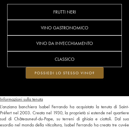
FRUTTI NERI
VINO GASTRONOMICO
VINO DA INVECCHIAMENTO
CLASSICO
POSSIEDI LO STESSO VINO?
Informazioni sulla tenuta
L’anziana banchiera Isabel Ferrando ha acquistato la tenuta di Saint-
Préfert nel 2003. Creata nel 1930, la proprietà si estende nel quartiere
sud di Châteauneuf-du-Pape, su terreni di ghiaia e ciottoli. Dal suo
esordio nel mondo della viticoltura, Isabel Ferrando ha creato tre cuvée