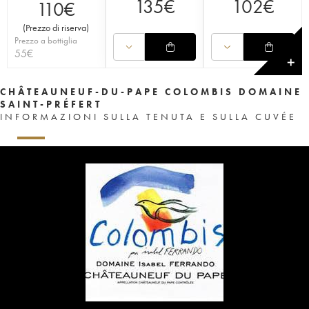
135
€
102
€
110
€
(
Prezzo di riserva
)
Prezzo a bottiglia
55
€
✕
CHÂTEAUNEUF-DU-PAPE COLOMBIS DOMAINE
SAINT-PRÉFERT
INFORMAZIONI SULLA TENUTA E SULLA CUVÉE