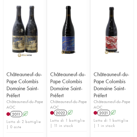
Châteauneuf-du-
Châteauneuf-du-
Châteauneuf-du-
Pape Colombis
Pape Colombis
Pape Colombis
Domaine Saint-
Domaine Saint-
Domaine Saint-
Préfert
Préfert
Préfert
Châteauneuf-du-Pape
Châteauneuf-du-Pape
Châteauneuf-du-Pape
AOC
AOC
AOC
2022
A
2021
A
2011
A
Lotto di 1 bottiglia
Lotto di 1 bottiglia
Lotto di 2 bottiglie
| 11 in stock
| 1 in stock
| 0 aste