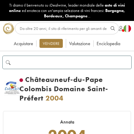
Ti diamo il benvenuto su iDealwine, leader mondiale delle
aste di vini
online
ed enoteca con un'ampia selezione di vini francesi:
Borgogna
,
Bordeaux
,
Champagne
...
Acquistare
Valutazione
Enciclopedia
VENDERE
Châteauneuf-du-Pape
Colombis Domaine Saint-
Préfert
2004
Annata