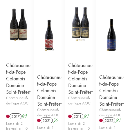
Châteauneu
Châteauneu
f-du-Pape
f-du-Pape
Châteauneu
Châteauneu
Colombis
Colombis
f-du-Pape
f-du-Pape
Domaine
Domaine
Colombis
Colombis
Saint-Préfert
Saint-Préfert
Domaine
Domaine
Châteauneuf-
Châteauneuf-
du-Pape AOC
Saint-Préfert
du-Pape AOC
Saint-Préfert
Châteauneuf-
Châteauneuf-
du-Pape AOC
du-Pape AOC
2017
A
2011
A
2021
A
2022
A
Lotto di 2
Lotto di 2
Lotto di 1
Lotto di 1
bottiglie | 0
bottiglie | 0