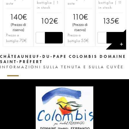
bottiglia | 1
bottiglia | 11
aste
aste
in stock
in stock
140
€
110
€
102
€
135
€
(
Prezzo di
(
Prezzo di
riserva
)
riserva
)
Prezzo a
Prezzo a
70
€
55
€
bottiglia
bottiglia
✕
CHÂTEAUNEUF-DU-PAPE COLOMBIS DOMAINE
SAINT-PRÉFERT
INFORMAZIONI SULLA TENUTA E SULLA CUVÉE