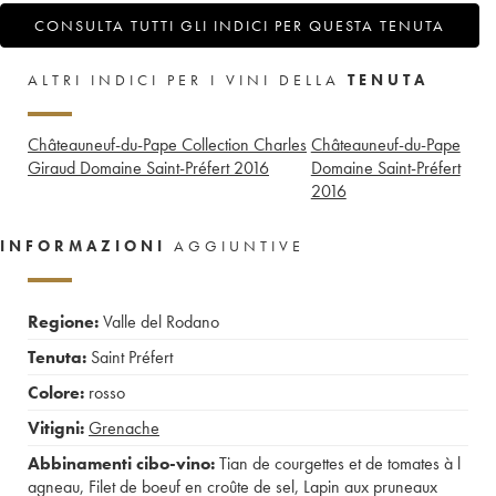
CONSULTA TUTTI GLI INDICI PER QUESTA TENUTA
ALTRI INDICI PER I VINI DELLA
TENUTA
Châteauneuf-du-Pape Collection Charles
Châteauneuf-du-Pape
Giraud Domaine Saint-Préfert
2016
Domaine Saint-Préfert
2016
INFORMAZIONI
AGGIUNTIVE
Regione:
Valle del Rodano
Tenuta:
Saint Préfert
Colore:
rosso
Vitigni:
Grenache
Abbinamenti cibo-vino:
Tian de courgettes et de tomates à l
agneau
,
Filet de boeuf en croûte de sel
,
Lapin aux pruneaux