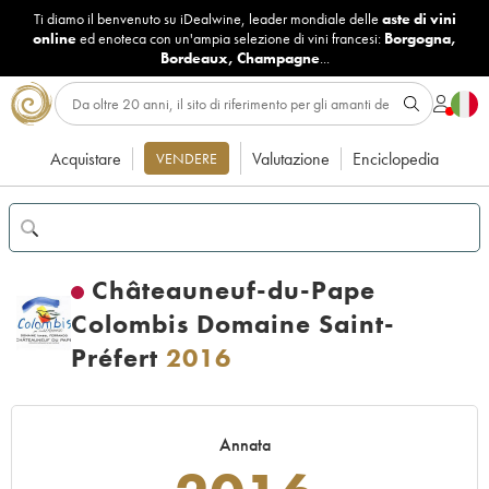
Ti diamo il benvenuto su iDealwine, leader mondiale delle
aste di vini
online
ed enoteca con un'ampia selezione di vini francesi:
Borgogna
,
Bordeaux
,
Champagne
...
Acquistare
Valutazione
Enciclopedia
VENDERE
Châteauneuf-du-Pape
Colombis Domaine Saint-
Préfert
2016
Annata