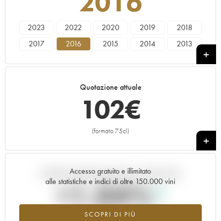
2016
2023
2022
2020
2019
2018
2017
2016
2015
2014
2013
2012
2011
2010
2009
2007
2006
2005
2004
Quotazione attuale
102
€
(formato 75cl)
+
Accesso gratuito e illimitato
Andamento della quotazione in tempo reale
alle statistiche e indici di oltre 150.000 vini
+1.04%
SCOPRI DI PIÙ
Valore in aumento per l'annata 2016 nel 2026 rispetto al 2025