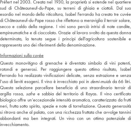
Préfert nel 2003. Creata nel 1930, la proprietà si estende nel quartiere
sud di Châteauneuf-du-Pape, su terreni di ghiaia e ciottoli. Dal suo
esordio nel mondo della viticoltura, Isabel Ferrando ha creato tre cuvée
di Châteauneuf-du-Pape rosso che riflettono a meraviglia il terroir solare,
secco e caldo della regione. I vini sono perciò intrisi di note candite,
empireumatiche e di cioccolato. Grazie al lavoro svolto da questa donna
determinata, la tenuta segue i principi dell'agricoltura sostenibile e
rappresenta uno dei riferimenti della denominazione.
Informazioni sulla cuvée
Questo monovitigno di grenache è diventato simbolo di vini potenti,
rotondi e generosi. Per raggiungere questo ottimo risultato, Isabel
Ferrando ha realizzato vinificazioni delicate, senza estrazione e senza
l’uso di lieviti esogeni. Il vino è invecchiato poi in
demi-muids
da 66 litri
Questa selezione parcellare beneficia di uno straordinario terroir di
argilla rossa,
safre
e sabbia del territorio di Rayas. Il vino certificat
biologico offre un’eccezionale intensità aromatica, caratterizzata da frutti
neri, frutta sotto spirito, spezie e note di torrefazione. Questa generosità
si ritrova anche al palato, con una ricchezza fruttata che avvolge tannini
abbondanti ma ben integrati. Un vino con un ottimo potenziale di
invecchiamento.