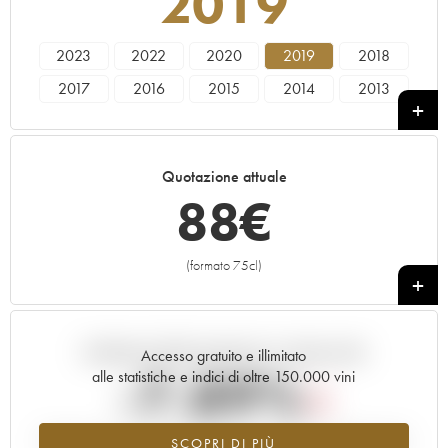
2019
2023
2022
2020
2019
2018
2017
2016
2015
2014
2013
2012
2011
2010
2009
2007
2006
2005
2004
Quotazione attuale
88
€
(formato 75cl)
+
Andamento della quotazione in tempo reale
Accesso gratuito e illimitato
-7.89%
alle statistiche e indici di oltre 150.000 vini
Tendenza al ribasso per il valore dell'annata 2019 nel 2026 rispetto
SCOPRI DI PIÙ