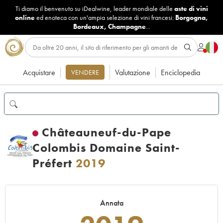
Ti diamo il benvenuto su iDealwine, leader mondiale delle
aste di vini
online
ed enoteca con un'ampia selezione di vini francesi:
Borgogna
,
Bordeaux
,
Champagne
...
Acquistare
Valutazione
Enciclopedia
VENDERE
Châteauneuf-du-Pape
Colombis Domaine Saint-
Préfert
2019
Annata