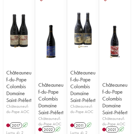
Châteauneu
Châteauneu
f-du-Pape
f-du-Pape
Châteauneu
Châteauneu
Colombis
Colombis
f-du-Pape
f-du-Pape
Domaine
Domaine
Colombis
Colombis
Saint-Préfert
Saint-Préfert
Domaine
Domaine
Châteauneuf-
Châteauneuf-
du-Pape AOC
Saint-Préfert
du-Pape AOC
Saint-Préfert
Châteauneuf-
Châteauneuf-
du-Pape AOC
du-Pape AOC
2017
A
2011
A
2022
A
2021
A
Lotto di 2
Lotto di 2