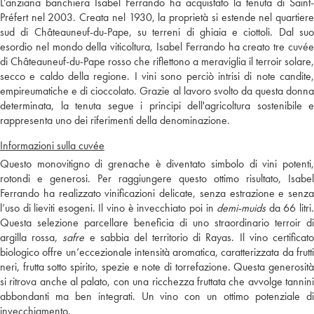
L’anziana banchiera Isabel Ferrando ha acquistato la tenuta di Saint-
Préfert nel 2003. Creata nel 1930, la proprietà si estende nel quartiere
sud di Châteauneuf-du-Pape, su terreni di ghiaia e ciottoli. Dal suo
esordio nel mondo della viticoltura, Isabel Ferrando ha creato tre cuvée
di Châteauneuf-du-Pape rosso che riflettono a meraviglia il terroir solare,
secco e caldo della regione. I vini sono perciò intrisi di note candite,
empireumatiche e di cioccolato. Grazie al lavoro svolto da questa donna
determinata, la tenuta segue i principi dell'agricoltura sostenibile e
rappresenta uno dei riferimenti della denominazione.
Informazioni sulla cuvée
Questo monovitigno di grenache è diventato simbolo di vini potenti,
rotondi e generosi. Per raggiungere questo ottimo risultato, Isabel
Ferrando ha realizzato vinificazioni delicate, senza estrazione e senza
l’uso di lieviti esogeni. Il vino è invecchiato poi in
demi-muids
da 66 litri
Questa selezione parcellare beneficia di uno straordinario terroir di
argilla rossa,
safre
e sabbia del territorio di Rayas. Il vino certificat
biologico offre un’eccezionale intensità aromatica, caratterizzata da frutti
neri, frutta sotto spirito, spezie e note di torrefazione. Questa generosità
si ritrova anche al palato, con una ricchezza fruttata che avvolge tannini
abbondanti ma ben integrati. Un vino con un ottimo potenziale di
invecchiamento.