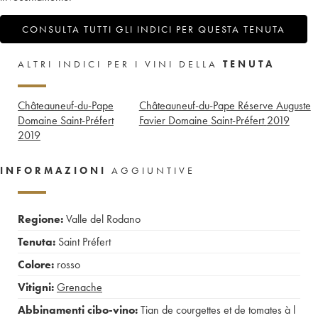
CONSULTA TUTTI GLI INDICI PER QUESTA TENUTA
ALTRI INDICI PER I VINI DELLA
TENUTA
Châteauneuf-du-Pape
Châteauneuf-du-Pape Réserve Auguste
Domaine Saint-Préfert
Favier Domaine Saint-Préfert
2019
2019
INFORMAZIONI
AGGIUNTIVE
Regione:
Valle del Rodano
Tenuta:
Saint Préfert
Colore:
rosso
Vitigni:
Grenache
Abbinamenti cibo-vino:
Tian de courgettes et de tomates à l