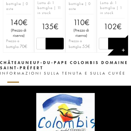
Lotto di 1
Lotto di 1
bottiglie | 0
bottiglie | 0
bottiglia | 11
bottiglia | 1
aste
aste
in stock
in stock
140
€
110
€
135
€
102
€
(
Prezzo di
(
Prezzo di
riserva
)
riserva
)
Prezzo a
Prezzo a
70
€
55
€
bottiglia
bottiglia
✕
CHÂTEAUNEUF-DU-PAPE COLOMBIS DOMAINE
SAINT-PRÉFERT
INFORMAZIONI SULLA TENUTA E SULLA CUVÉE