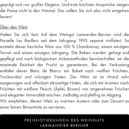
geprägt und von großer Eleganz. Und trotz höchster Ansprüche steigen
die Preise nicht in den Himmel. Das sollten Sie sich also nicht entgehen
lassen!
Über den Wein
Halten Sie sich fest: Auf dem Weingut Larmandier-Bernier wird die
Parzelle Les Barillers seit dem Jahrgang 1995 separat vinifiziert. So
entsteht dieser herrliche Wein aus 100 % Chardonnay, einem einzigen
Terroir und einem einzigen Jahrgang. Die Reben werden gehegt und
gepflegt und nach biologischen Anbaumethoden bewirtschaftet, um die
maximale Reinheit der Frucht zu garantieren. Bei der Verkostung
entfaltet dieser Blanc de Blancs ein Bukett nach weißen Früchten,
Trockenobst und würzigen Noten. Der Wein ist im Mund sehr
ausgewogen und offenbart zitrusartige Noten, die sich mit Aromen nach
Früchten mit weißem Fleisch (Äpfel, Birnen) von angenehmer Frischer
und eleganter Mineralität mischen. Jodhaltig und pfeffrig im Abgang.
Wir empfehlen, diesen Wein zu warmen Austern oder zum Dessert zu
einer feinen Birnentorte zu servieren.
PREISNOTIERUNGEN DES WEINGUTS
LARMANDIER-BERNIER