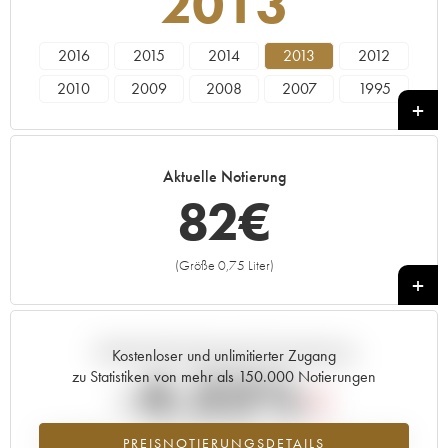
2013
2016
2015
2014
2013
2012
2010
2009
2008
2007
1995
----
Aktuelle Notierung
82
€
(Größe 0,75 Liter)
+
Aktuelle Entwicklung der Preisnotierung
Kostenloser und unlimitierter Zugang
-4.32%
zu Statistiken von mehr als 150.000 Notierungen
Preisabfall des Jahrgangs 2013 im Jahr 2026 im Vergleich zum Jahr
PREISNOTIERUNGSDETAILS