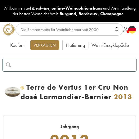
Willkommen auf iDealwine,
online-Weinauktionshaus
und
Weinhandlung
der besten Weine der Welt:
Burgund
,
Bordeaux
,
Champagne
...
Kaufen
Notierung
Wein-Enzyklopädie
VERKAUFEN
Terre de Vertus 1er Cru Non
H
dosé Larmandier-Bernier
2013
Jahrgang