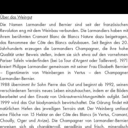
Über das Weingut
Die Namen Larmandier und Bernier sind seit der französischen
Revolution eng mit dem Weinbau verbunden. Die Larmandiers haben mit
ihrem berühmten Cramant Blanc de Blancs Nature dazu beigetragen,
das Renommee der Côte des Blancs aufzubauen. Seit Beginn des 20.
Jahrhunderts erzeugen die Larmandiers Champagner, die ihre hohe
Qualität unter Beweis stellen, indem sie sich etwa auf den vornehmen
Pariser Tafeln wiederfinden (bei La Tour d‘Argent oder Taillevent). 1971
kreiert Philippe Larmandier gemeinsam mit seiner Frau Elisabeth Bernier
– Eigentümerin von Weinbergen in Vertus – den Champagner
Larmandier-Bernier.
1988 übernimmt ihr Sohn Pierre das Gut und beginnt ab 1992, seinen
verschiedenen Terroirs neues Leben einzuhauchen, indem er die Böden
bearbeitet und den Einsatz von Unkrautvernichtungsmitteln aufgibt. Seit
1999 wird das Gut biodynamisch bewirtschaftet. Die Gärung findet mit
natürlichen Hefen des jeweiligen Terroirs statt. Der Weinberg umfasst
eine Fläche von 15 Hektar an der Côte des Blancs (in Vertus, Cramant,
Chouilly, Oger und Avize). Die Champagner von Larmandier-Bernier
erweisen sich als charaktervoll, geradlinig und frisch, mineralisch