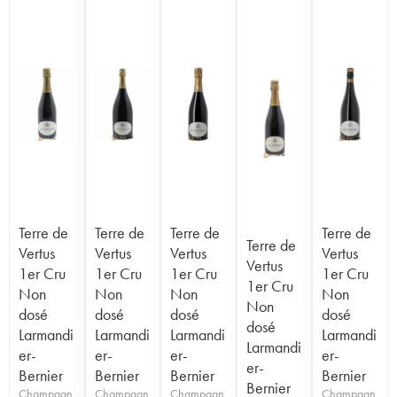
Terre de
Terre de
Terre de
Terre de
Terre de
Vertus
Vertus
Vertus
Vertus
Vertus
1er Cru
1er Cru
1er Cru
1er Cru
1er Cru
Non
Non
Non
Non
Non
dosé
dosé
dosé
dosé
dosé
Larmandi
Larmandi
Larmandi
Larmandi
Larmandi
er-
er-
er-
er-
er-
Bernier
Bernier
Bernier
Bernier
Bernier
Champagn
Champagn
Champagn
Champagn