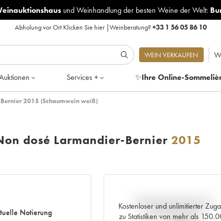
Weinauktionshaus
und
Weinhandlung der besten Weine der Welt:
Bu
Abholung vor Ort
Klicken Sie hier
|
Weinberatung?
+33 1 56 05 86 10
W
WEIN VERKAUFEN
Auktionen
Services +
✨
Ihre Online-Sommeliè
r-Bernier 2015 (Schaumwein weiß)
 Non dosé Larmandier-Bernier
2015
Aktuelle Entwicklung der
Kostenloser und unlimitierter Zug
tuelle Notierung
Preisnotierung
zu Statistiken von mehr als 150.