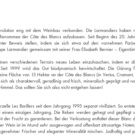
evolution eng mit dem Weinbau verbunden. Die Larmandiers haben m
Renommee der Côte des Blancs aufzubauen. Seit Beginn des 20. Jahr
ter Beweis stellen, indem sie sich etwa auf den vornehmen Parise
ilippe Larmandier gemeinsam mit seiner Frau Elisabeth Bernier – Eigentü
inen verschiedenen Terroirs neues Leben einzuhauchen, indem er d
. Seit 1999 wird das Gut biodynamisch bewirtschaftet. Die Gärung f
 eine Fläche von 15 Hektar an der Côte des Blancs (in Vertus, Cramant, 
h als charaktervoll, geradlinig und frisch, mineralisch geprägt und v
Himmel. Das sollten Sie sich also nicht entgehen lassen!
elle Les Barillers seit dem Jahrgang 1995 separat vinifiziert. So entste
d einem einzigen Jahrgang. Die Reben werden gehegt und gepflegt 
der Frucht zu garantieren. Bei der Verkostung entfaltet dieser Blanc 
r Wein ist im Mund sehr ausgewogen und offenbart zitrusartige Noten,
enehmer Frischer und eleganter Mineralität mischen. Jodhaltig und pf