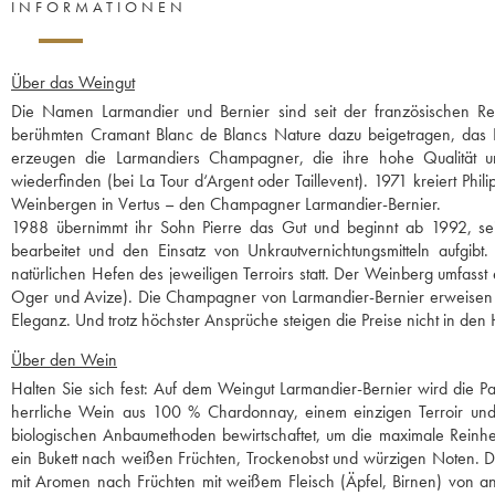
INFORMATIONEN
Über das Weingut
Die Namen Larmandier und Bernier sind seit der französischen R
berühmten Cramant Blanc de Blancs Nature dazu beigetragen, das 
erzeugen die Larmandiers Champagner, die ihre hohe Qualität un
wiederfinden (bei La Tour d‘Argent oder Taillevent). 1971 kreiert Ph
Weinbergen in Vertus – den Champagner Larmandier-Bernier.
1988 übernimmt ihr Sohn Pierre das Gut und beginnt ab 1992, se
bearbeitet und den Einsatz von Unkrautvernichtungsmitteln aufgibt
natürlichen Hefen des jeweiligen Terroirs statt. Der Weinberg umfasst
Oger und Avize). Die Champagner von Larmandier-Bernier erweisen sic
Eleganz. Und trotz höchster Ansprüche steigen die Preise nicht in den 
Über den Wein
Halten Sie sich fest: Auf dem Weingut Larmandier-Bernier wird die Parz
herrliche Wein aus 100 % Chardonnay, einem einzigen Terroir un
biologischen Anbaumethoden bewirtschaftet, um die maximale Reinheit 
ein Bukett nach weißen Früchten, Trockenobst und würzigen Noten. De
mit Aromen nach Früchten mit weißem Fleisch (Äpfel, Birnen) von ang