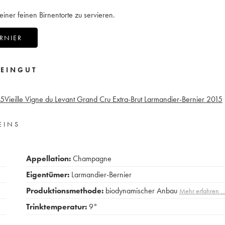
ner feinen Birnentorte zu servieren.
RNIER
EINGUT
15
Vieille Vigne du Levant Grand Cru Extra-Brut Larmandier-Bernier
2015
EINS
Appellation:
Champagne
Eigentümer:
Larmandier-Bernier
Produktionsmethode:
biodynamischer Anbau
Mehr erfahren 
Trinktemperatur:
9°