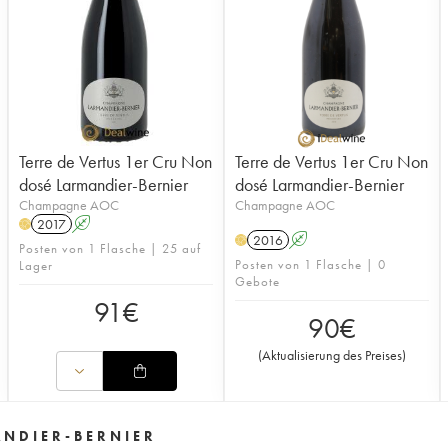
Terre de Vertus 1er Cru Non
Terre de Vertus 1er Cru Non
dosé Larmandier-Bernier
dosé Larmandier-Bernier
Champagne AOC
Champagne AOC
2017
A
H
2016
A
H
Posten von 1 Flasche | 25 auf
Posten von 1 Flasche | 0
Lager
Gebote
91
€
90
€
(
Aktualisierung des Preises
)
ANDIER-BERNIER