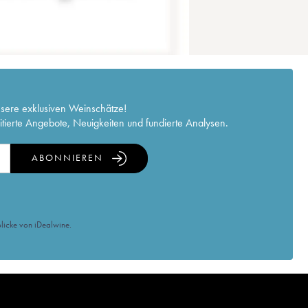
nsere exklusiven Weinschätze!
itierte Angebote, Neuigkeiten und fundierte Analysen.
ABONNIEREN
licke von iDealwine.