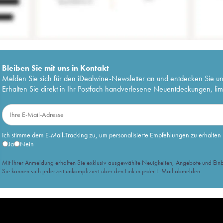
Bleiben Sie mit uns in Kontakt
Melden Sie sich für den iDealwine-Newsletter an und entdecken Sie u
Erhalten Sie direkt in Ihr Postfach handverlesene Neuentdeckungen, lim
Ich stimme dem E-Mail-Tracking zu, um personalisierte Empfehlungen zu erhalten
Ja
Nein
Mit Ihrer Anmeldung erhalten Sie exklusiv ausgewählte Neuigkeiten, Angebote und Einb
Sie können sich jederzeit unkompliziert über den Link in jeder E-Mail abmelden.