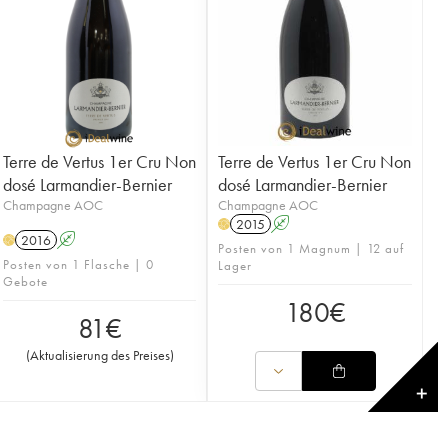
Terre de Vertus 1er Cru Non
Terre de Vertus 1er Cru Non
dosé Larmandier-Bernier
dosé Larmandier-Bernier
Champagne AOC
Champagne AOC
2015
A
H
2016
A
H
Posten von 1 Magnum | 12 auf
Posten von 1 Flasche | 0
Lager
Gebote
180
€
81
€
(
Aktualisierung des Preises
)
✕