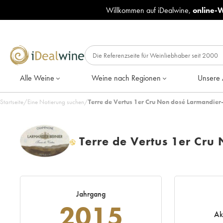
Willkommen auf iDealwine,
online-
Alle Weine
Weine nach Regionen
Unsere 
Startseite
/
Eine Notierung suchen
/
Terre de Vertus 1er Cru Non dosé Larmandie
Terre de Vertus 1er Cru
H
Jahrgang
2015
Ak