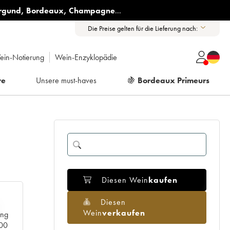
rgund
,
Bordeaux
,
Champagne
...
Die Preise gelten für die Lieferung nach:
ein-Notierung
Wein-Enzyklopädie
re
Unsere must-haves
🍇
Bordeaux Primeurs
Diesen Wein
kaufen
Diesen
Wein
verkaufen
ang
000