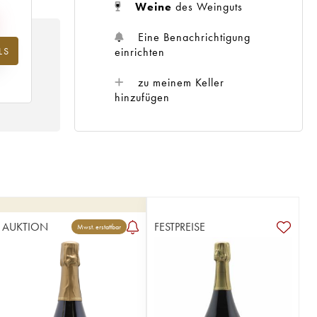
Weine
des Weinguts
Eine Benachrichtigung
LS
hr
einrichten
zu meinem Keller
hinzufügen
AUKTION
FESTPREISE
Mwst. erstattbar