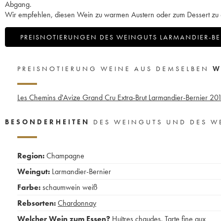
Abgang.
Wir empfehlen, diesen Wein zu warmen Austern oder zum Dessert zu ei
PREISNOTIERUNGEN DES WEINGUTS LARMANDIER-BE
PREISNOTIERUNG WEINE AUS DEMSELBEN
W
Les Chemins d'Avize Grand Cru Extra-Brut Larmandier-Bernier
20
BESONDERHEITEN
DES WEINGUTS UND DES W
Region:
Champagne
Weingut:
Larmandier-Bernier
Farbe:
schaumwein weiß
Rebsorten:
Chardonnay
Welcher Wein zum Essen?
Huîtres chaudes
,
Tarte fine aux