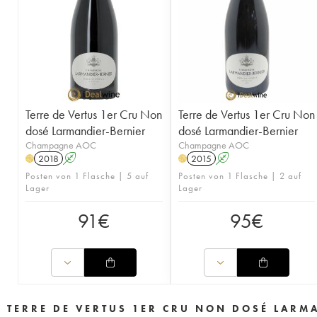
Terre de Vertus 1er Cru Non
Terre de Vertus 1er Cru Non
dosé Larmandier-Bernier
dosé Larmandier-Bernier
Champagne AOC
Champagne AOC
2018
A
2015
A
H
H
Posten von 1 Flasche | 5 auf
Posten von 1 Flasche | 2 auf
Lager
Lager
91
€
95
€
TERRE DE VERTUS 1ER CRU NON DOSÉ LARM