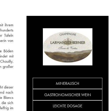
it ihrem
hunderts
r Tafeln
merin von
ie Böden
indet mit
Chouilly,
on großer
MINERALISCH
ht dieser
und nach
GASTRONOMISCHER WEIN
de Blancs
 die sich
LEICHTE DOSAGE
effrig im