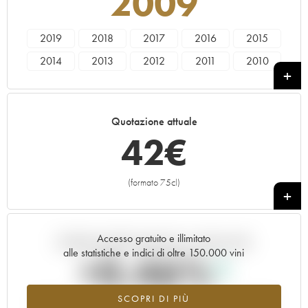
2009
2019
2018
2017
2016
2015
2014
2013
2012
2011
2010
2009
2008
2007
2006
2005
2004
2003
Quotazione attuale
42
€
(formato 75cl)
+
Accesso gratuito e illimitato
Andamento della quotazione in tempo reale
alle statistiche e indici di oltre 150.000 vini
+0.46%
SCOPRI DI PIÙ
Valore in aumento per l'annata 2009 nel 2026 rispetto al 2025