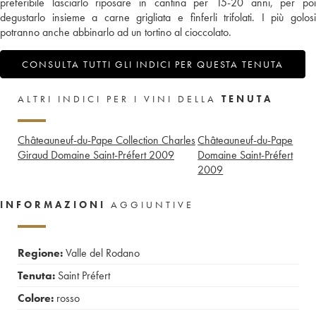
preferibile lasciarlo riposare in cantina per 15-20 anni, per poi
degustarlo insieme a carne grigliata e finferli trifolati. I più golosi
potranno anche abbinarlo ad un tortino al cioccolato.
CONSULTA TUTTI GLI INDICI PER QUESTA TENUTA
ALTRI INDICI PER I VINI DELLA
TENUTA
Châteauneuf-du-Pape Collection Charles
Châteauneuf-du-Pape
Giraud Domaine Saint-Préfert
2009
Domaine Saint-Préfert
2009
INFORMAZIONI
AGGIUNTIVE
Regione:
Valle del Rodano
Tenuta:
Saint Préfert
Colore:
rosso