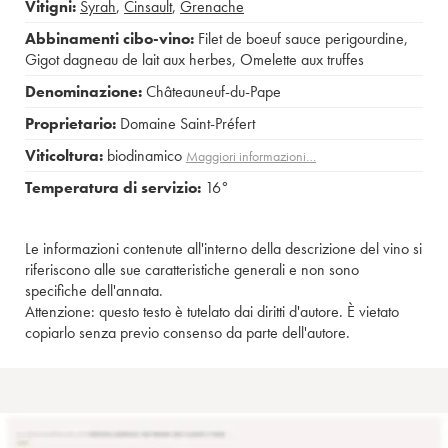
Vitigni:
Syrah
,
Cinsault
,
Grenache
Abbinamenti cibo-vino:
Filet de boeuf sauce perigourdine
,
Gigot dagneau de lait aux herbes
,
Omelette aux truffes
Denominazione:
Châteauneuf-du-Pape
Proprietario:
Domaine Saint-Préfert
Viticoltura:
biodinamico
Maggiori informazioni…
Temperatura di servizio:
16°
Le informazioni contenute all'interno della descrizione del vino si
riferiscono alle sue caratteristiche generali e non sono
specifiche dell'annata.
Attenzione: questo testo è tutelato dai diritti d'autore. È vietato
copiarlo senza previo consenso da parte dell'autore.