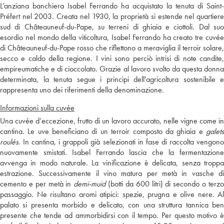
L’anziana banchiera Isabel Ferrando ha acquistato la tenuta di Saint-
Préfert nel 2003. Creata nel 1930, la proprietà si estende nel quartiere
sud di Châteauneuf-du-Pape, su terreni di ghiaia e ciottoli. Dal suo
esordio nel mondo della viticoltura, Isabel Ferrando ha creato tre cuvée
di Châteauneuf-du-Pape rosso che riflettono a meraviglia il terroir solare,
secco e caldo della regione. I vini sono perciò intrisi di note candite,
empireumatiche e di cioccolato. Grazie al lavoro svolto da questa donna
determinata, la tenuta segue i principi dell'agricoltura sostenibile e
rappresenta uno dei riferimenti della denominazione.
Informazioni sulla cuvée
Una cuvée d’eccezione, frutto di un lavoro accurato, nelle vigne come in
cantina. Le uve beneficiano di un terroir composto da ghiaia e
galets
roulés
. In cantina, i grappoli già selezionati in fase di raccolta vengono
nuovamente smistati. Isabel Ferrando lascia che la fermentazione
avvenga in modo naturale. La vinificazione è delicata, senza troppa
estrazione. Successivamente il vino matura per metà in vasche di
cemento e per metà in
demi-muid
(botti da 600 litri) di secondo o terz
passaggio. Ne risultano aromi atipici: spezie, prugna e olive nere. Al
palato si presenta morbido e delicato, con una struttura tannica ben
presente che tende ad ammorbidirsi con il tempo. Per questo motivo è