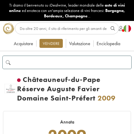
Ti diamo il benvenuto su iDealwine, leader mondiale delle
aste di vini
online
ed enoteca con un'ampia selezione di vini francesi:
Borgogna
,
Bordeaux
,
Champagne
...
Acquistare
Valutazione
Enciclopedia
VENDERE
Châteauneuf-du-Pape
Réserve Auguste Favier
Domaine Saint-Préfert
2009
Annata