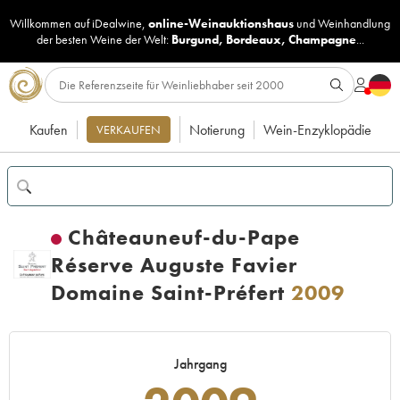
Willkommen auf iDealwine,
online-Weinauktionshaus
und
Weinhandlung
der besten Weine der Welt:
Burgund
,
Bordeaux
,
Champagne
...
Kaufen
Notierung
Wein-Enzyklopädie
VERKAUFEN
Châteauneuf-du-Pape
Réserve Auguste Favier
Domaine Saint-Préfert
2009
Jahrgang