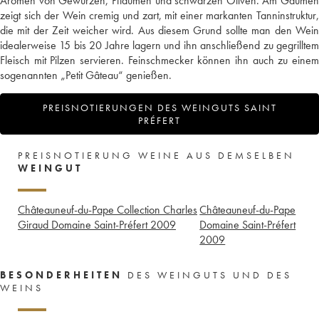
Aromen von Gewürzen, Pflaumen und schwarzen Oliven. Am Gaumen
zeigt sich der Wein cremig und zart, mit einer markanten Tanninstruktur,
die mit der Zeit weicher wird. Aus diesem Grund sollte man den Wein
idealerweise 15 bis 20 Jahre lagern und ihn anschließend zu gegrilltem
Fleisch mit Pilzen servieren. Feinschmecker können ihn auch zu einem
sogenannten „Petit Gâteau“ genießen.
PREISNOTIERUNGEN DES WEINGUTS SAINT
PRÉFERT
PREISNOTIERUNG WEINE AUS DEMSELBEN
WEINGUT
Châteauneuf-du-Pape Collection Charles
Châteauneuf-du-Pape
Giraud Domaine Saint-Préfert
2009
Domaine Saint-Préfert
2009
BESONDERHEITEN
DES WEINGUTS UND DES
WEINS