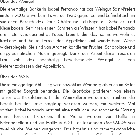
Über das Weingut
Die ehemalige Bankerin Isabel Ferrando hat das Weingut Saint-Préfert
im Jahr 2003 erworben. Es wurde 1930 gegründet und befindet sich im
südlichen Bereich des Dorfs Châteauneuf-du-Pape auf Schotter- und
Kieselboden. Seit ihren ersten Schritten als Winzerin hat Isabel Ferrando
drei rote Châteauneuf-du-Papes kreiert, die das sonnenverwöhnte,
trockene und heiße Terroir der Appellation auf wunderbare Weise
widerspiegeln. Sie sind von Aromen kandierter Früchte, Schokolade und
empyreumatischen Noten geprägt. Dank der Arbeit dieser resoluten
Frau zählt das nachhaltig bewirtschaftete Weingut zu den
Referenzadressen der Appellation.
Über den Wein
Diese einzigartige Abfüllung wird sowohl im Weinberg als auch im Keller
mit größter Sorgfalt behandelt. Die Rebstöcke profitieren von einem
Terroir aus Kieselsteinen. In der Weinkellerei werden die Trauben, die
bereits bei der Ernte sorgfältig verlesen wurden, ein weiteres Mal
sortiert. Isabel Ferrando setzt auf eine natürliche und schonende Gärung
ohne forcierte Extraktion. Ihre Weine werden zur Hälfte in
Betonbehältern und zur Hälfte in 600 Liter fassenden
Demi-Muids
vo
zwei bis drei Weinen ausgebaut. Das Ergebnis sind außergewöhnliche