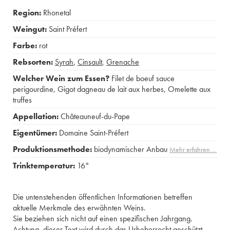
Region:
Rhonetal
Weingut:
Saint Préfert
Farbe:
rot
Rebsorten:
Syrah
,
Cinsault
,
Grenache
Welcher Wein zum Essen?
Filet de boeuf sauce
perigourdine
,
Gigot dagneau de lait aux herbes
,
Omelette aux
truffes
Appellation:
Châteauneuf-du-Pape
Eigentümer:
Domaine Saint-Préfert
Produktionsmethode:
biodynamischer Anbau
Mehr erfahren …
Trinktemperatur:
16°
Die untenstehenden öffentlichen Informationen betreffen
aktuelle Merkmale des erwähnten Weins.
Sie beziehen sich nicht auf einen spezifischen Jahrgang.
Achtung, dieser Text wird durch das Urheberrecht geschützt.