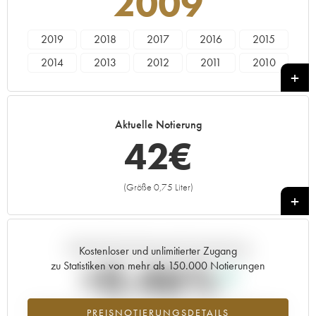
2009
2019
2018
2017
2016
2015
2014
2013
2012
2011
2010
2009
2008
2007
2006
2005
2004
2003
Aktuelle Notierung
42
€
(Größe 0,75 Liter)
+
Aktuelle Entwicklung der Preisnotierung
Kostenloser und unlimitierter Zugang
+0.46%
zu Statistiken von mehr als 150.000 Notierungen
Preisanstiegs des Jahrgangs 2009 im Jahr 2026 im Vergleich zum
PREISNOTIERUNGSDETAILS