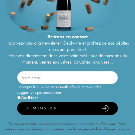
Restons en
contact
Inscrivez-vous à la newsletter iDealwine et profitez de nos pépites
en avant-première !
Recevez directement dans votre boîte mail : nos découvertes du
moment, ventes exclusives, actualités, analyses...
J'accepte le suivi de mes emails afin de recevoir des
suggestions personnalisées
Oui
Non
JE M'INSCRIS
En vous inscrivant, vous acceptez de recevoir les emails de iDealwine. Vous
pouvez vous désabonner à tout moment via le lien présent dans chaque message.