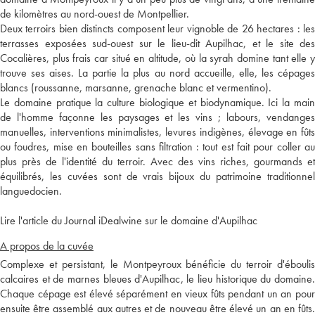
de kilomètres au nord-ouest de Montpellier.
Deux terroirs bien distincts composent leur vignoble de 26 hectares : les
terrasses exposées sud-ouest sur le lieu-dit Aupilhac, et le site des
Cocalières, plus frais car situé en altitude, où la syrah domine tant elle y
trouve ses aises. La partie la plus au nord accueille, elle, les cépages
blancs (roussanne, marsanne, grenache blanc et vermentino).
Le domaine pratique la culture biologique et biodynamique. Ici la main
de l'homme façonne les paysages et les vins ; labours, vendanges
manuelles, interventions minimalistes, levures indigènes, élevage en fûts
ou foudres, mise en bouteilles sans filtration : tout est fait pour coller au
plus près de l'identité du terroir. Avec des vins riches, gourmands et
équilibrés, les cuvées sont de vrais bijoux du patrimoine traditionnel
languedocien.
Lire l'article du Journal iDealwine sur le domaine d'Aupilhac
A propos de la cuvée
Complexe et persistant, le Montpeyroux bénéficie du terroir d'éboulis
calcaires et de marnes bleues d'Aupilhac, le lieu historique du domaine.
Chaque cépage est élevé séparément en vieux fûts pendant un an pour
ensuite être assemblé aux autres et de nouveau être élevé un an en fûts.