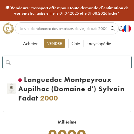
🚚
Vendeurs :
transport offert pour toute demande d’estimation de
vos vins
transmise entre le 01.07.2026 et le 31.08.2026 inclus*
Acheter
Cote
Encyclopédie
VENDRE
Languedoc Montpeyroux
Aupilhac (Domaine d') Sylvain
Fadat
2000
Millésime