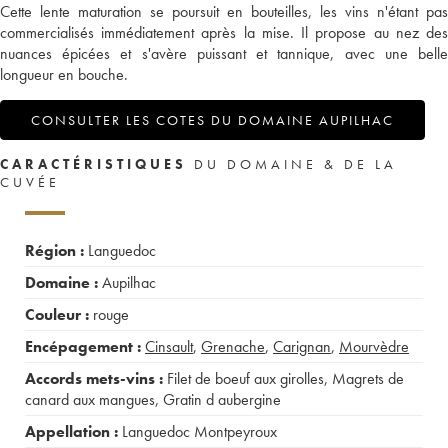
Cette lente maturation se poursuit en bouteilles, les vins n'étant pas
commercialisés immédiatement après la mise. Il propose au nez des
nuances épicées et s'avère puissant et tannique, avec une belle
longueur en bouche.
CONSULTER LES COTES DU DOMAINE AUPILHAC
CARACTÉRISTIQUES
DU DOMAINE & DE LA
CUVÉE
Région :
Languedoc
Domaine :
Aupilhac
Couleur :
rouge
Encépagement :
Cinsault
,
Grenache
,
Carignan
,
Mourvèdre
Accords mets-vins :
Filet de boeuf aux girolles
,
Magrets de
canard aux mangues
,
Gratin d aubergine
Appellation :
Languedoc Montpeyroux