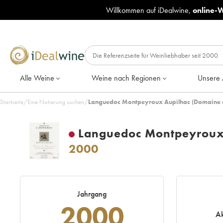
Willkommen auf iDealwine,
online-
Alle Weine
Weine nach Regionen
Unsere 
Startseite
/
Eine Notierung suchen
/
Languedoc Montpeyroux Aupilhac (Domaine d'
Languedoc Montpeyroux 
2000
Jahrgang
2000
Ak