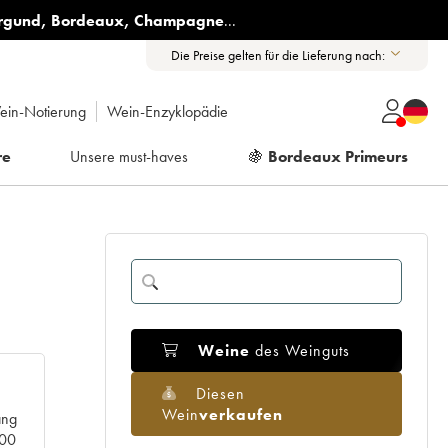
rgund
,
Bordeaux
,
Champagne
...
Die Preise gelten für die Lieferung nach:
ein-Notierung
Wein-Enzyklopädie
re
Unsere must-haves
🍇
Bordeaux Primeurs
Weine
des Weinguts
Diesen
Wein
verkaufen
ang
000