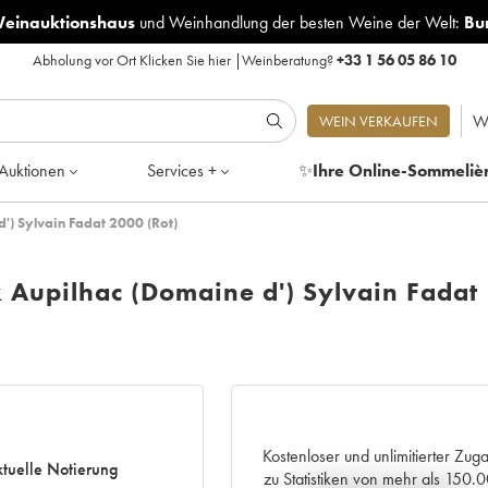
Weinauktionshaus
und
Weinhandlung der besten Weine der Welt:
Bu
Abholung vor Ort
Klicken Sie hier
|
Weinberatung?
+33 1 56 05 86 10
W
WEIN VERKAUFEN
Auktionen
Services +
✨
Ihre Online-Sommeliè
) Sylvain Fadat 2000 (Rot)
Aupilhac (Domaine d') Sylvain Fadat
Kostenloser und unlimitierter Zug
tuelle Notierung
zu Statistiken von mehr als 150.
Aktuelle Entwicklung der