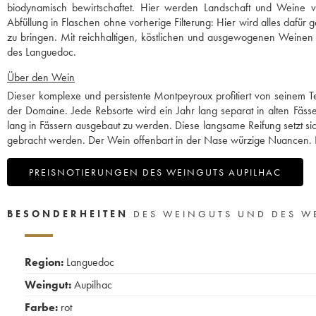
biodynamisch bewirtschaftet. Hier werden Landschaft und Weine 
Abfüllung in Flaschen ohne vorherige Filterung: Hier wird alles dafür 
zu bringen. Mit reichhaltigen, köstlichen und ausgewogenen Weinen si
des Languedoc.
Über den Wein
Dieser komplexe und persistente Montpeyroux profitiert von seinem Te
der Domaine. Jede Rebsorte wird ein Jahr lang separat in alten Fäss
lang in Fässern ausgebaut zu werden. Diese langsame Reifung setzt sic
gebracht werden. Der Wein offenbart in der Nase würzige Nuancen. Er
PREISNOTIERUNGEN DES WEINGUTS AUPILHAC
BESONDERHEITEN
DES WEINGUTS UND DES W
Region:
Languedoc
Weingut:
Aupilhac
Farbe:
rot