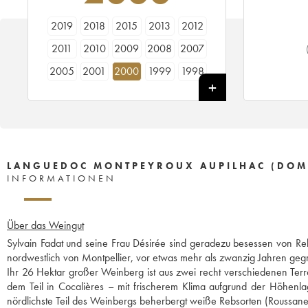
2019
2018
2015
2013
2012
2011
2010
2009
2008
2007
2005
2001
2000
1999
1998
1996
1995
LANGUEDOC MONTPEYROUX AUPILHAC (DOMA
INFORMATIONEN
Über das Weingut
Sylvain Fadat und seine Frau Désirée sind geradezu besessen von Reb
nordwestlich von Montpellier, vor etwas mehr als zwanzig Jahren geg
Ihr 26 Hektar großer Weinberg ist aus zwei recht verschiedenen Terr
dem Teil in Cocalières – mit frischerem Klima aufgrund der Höhenlag
nördlichste Teil des Weinbergs beherbergt weiße Rebsorten (Roussan