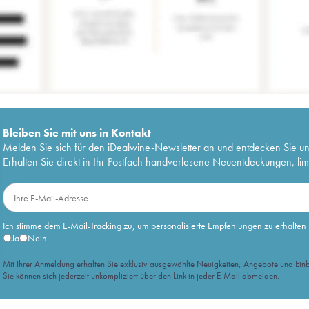
Bleiben Sie mit uns in Kontakt
Melden Sie sich für den iDealwine-Newsletter an und entdecken Sie u
Erhalten Sie direkt in Ihr Postfach handverlesene Neuentdeckungen, lim
Ich stimme dem E-Mail-Tracking zu, um personalisierte Empfehlungen zu erhalten
Ja
Nein
Mit Ihrer Anmeldung erhalten Sie exklusiv ausgewählte Neuigkeiten, Angebote und Einb
Sie können sich jederzeit unkompliziert über den Link in jeder E-Mail abmelden.