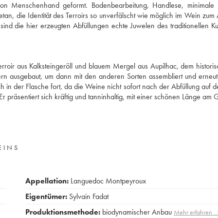
von Menschenhand geformt. Bodenbearbeitung, Handlese, minimale Ei
getan, die Identität des Terroirs so unverfälscht wie möglich im Wein zum
nd die hier erzeugten Abfüllungen echte Juwelen des traditionellen Ku
rroir aus Kalksteingeröll und blauem Mergel aus Aupilhac, dem histori
ern ausgebaut, um dann mit den anderen Sorten assembliert und erneut
h in der Flasche fort, da die Weine nicht sofort nach der Abfüllung auf 
 präsentiert sich kräftig und tanninhaltig, mit einer schönen Länge am
EINS
Appellation:
Languedoc Montpeyroux
Eigentümer:
Sylvain Fadat
Produktionsmethode:
biodynamischer Anbau
Mehr erfahren 