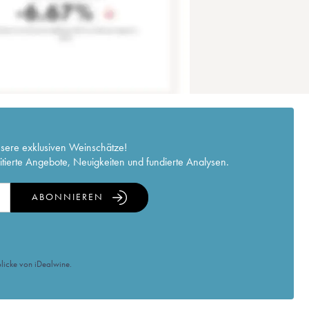
nsere exklusiven Weinschätze!
itierte Angebote, Neuigkeiten und fundierte Analysen.
ABONNIEREN
licke von iDealwine.