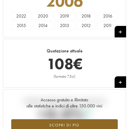
2006
2022
2020
2019
2018
2016
2015
2014
2013
2012
2011
2010
2009
2008
2006
Quotazione attuale
108
€
(formato 75cl)
+
Accesso gratuito e illimitato
Andamento della quotazione in tempo reale
alle statistiche e indici di oltre 150.000 vini
+4.4%
SCOPRI DI PIÙ
Valore in aumento per l'annata 2006 nel 2026 rispetto al 2025