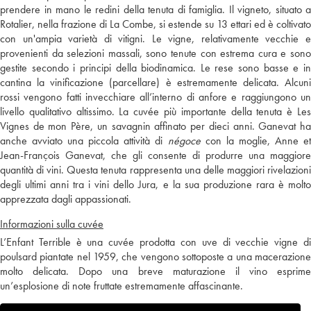
prendere in mano le redini della tenuta di famiglia. Il vigneto, situato a
Rotalier, nella frazione di La Combe, si estende su 13 ettari ed è coltivato
con un'ampia varietà di vitigni. Le vigne, relativamente vecchie e
provenienti da selezioni massali, sono tenute con estrema cura e sono
gestite secondo i principi della biodinamica. Le rese sono basse e in
cantina la vinificazione (parcellare) è estremamente delicata. Alcuni
rossi vengono fatti invecchiare all’interno di anfore e raggiungono un
livello qualitativo altissimo. La cuvée più importante della tenuta è Les
Vignes de mon Père, un savagnin affinato per dieci anni. Ganevat ha
anche avviato una piccola attività di
négoce
con la moglie, Anne e
Jean-François Ganevat, che gli consente di produrre una maggiore
quantità di vini. Questa tenuta rappresenta una delle maggiori rivelazioni
degli ultimi anni tra i vini dello Jura, e la sua produzione rara è molto
apprezzata dagli appassionati.
Informazioni sulla cuvée
L’Enfant Terrible è una cuvée prodotta con uve di vecchie vigne di
poulsard piantate nel 1959, che vengono sottoposte a una macerazione
molto delicata. Dopo una breve maturazione il vino esprime
un’esplosione di note fruttate estremamente affascinante.