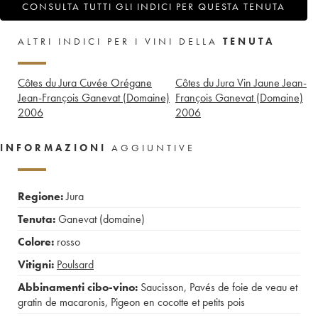
CONSULTA TUTTI GLI INDICI PER QUESTA TENUTA
ALTRI INDICI PER I VINI DELLA
TENUTA
Côtes du Jura Cuvée Orégane
Côtes du Jura Vin Jaune Jean-
Jean-François Ganevat (Domaine)
François Ganevat (Domaine)
2006
2006
INFORMAZIONI
AGGIUNTIVE
Regione:
Jura
Tenuta:
Ganevat (domaine)
Colore:
rosso
Vitigni:
Poulsard
Abbinamenti cibo-vino:
Saucisson
,
Pavés de foie de veau et
gratin de macaronis
,
Pigeon en cocotte et petits pois