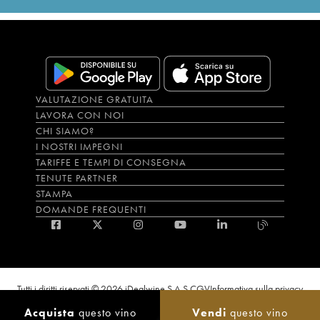
VALUTAZIONE GRATUITA
LAVORA CON NOI
CHI SIAMO?
I NOSTRI IMPEGNI
TARIFFE E TEMPI DI CONSEGNA
TENUTE PARTNER
STAMPA
DOMANDE FREQUENTI
Tutti i diritti riservati © 2026 iDealwine S.A.S.
CGV
Informativa sulla privacy
Bevi con moderazione, l’abuso di alcol è dannoso per la salute. L'utilizzo del
Acquista
questo vino
Vendi
questo vino
sito e dei servizi annessi è riservato solo agli utenti maggiorenni.