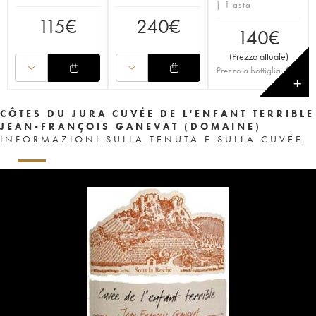
| 1 asta
115
€
240
€
140
€
(
Prezzo attuale
)
70
€
Prezzo a bottiglia
✕
CÔTES DU JURA CUVÉE DE L'ENFANT TERRIBLE
JEAN-FRANÇOIS GANEVAT (DOMAINE)
INFORMAZIONI SULLA TENUTA E SULLA CUVÉE