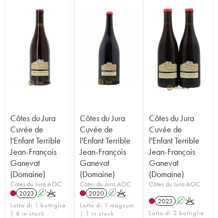
Côtes du Jura
Côtes du Jura
Côtes du Jura
Cuvée de
Cuvée de
Cuvée de
l'Enfant Terrible
l'Enfant Terrible
l'Enfant Terrible
Jean-François
Jean-François
Jean-François
Ganevat
Ganevat
Ganevat
(Domaine)
(Domaine)
(Domaine)
Côtes du Jura AOC
Côtes du Jura AOC
Côtes du Jura AOC
2023
A
K
2020
A
K
2023
A
K
Lotto di 1 bottiglia
Lotto di 1 magnum
Lotto di 2 bottiglie
| 6 in stock
| 1 in stock