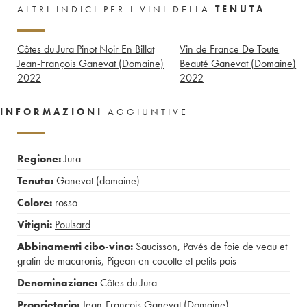
ALTRI INDICI PER I VINI DELLA
TENUTA
Côtes du Jura Pinot Noir En Billat
Vin de France De Toute
Jean-François Ganevat (Domaine)
Beauté Ganevat (Domaine)
2022
2022
INFORMAZIONI
AGGIUNTIVE
Regione:
Jura
Tenuta:
Ganevat (domaine)
Colore:
rosso
Vitigni:
Poulsard
Abbinamenti cibo-vino:
Saucisson
,
Pavés de foie de veau et
gratin de macaronis
,
Pigeon en cocotte et petits pois
Denominazione:
Côtes du Jura
Proprietario:
Jean-François Ganevat (Domaine)