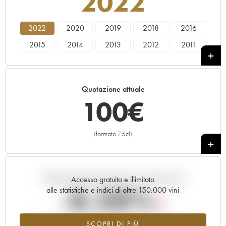
2022
2022
2020
2019
2018
2016
2015
2014
2013
2012
2011
2010
2009
2008
2006
Quotazione attuale
100
€
(formato 75cl)
+
Andamento della quotazione in tempo reale
Accesso gratuito e illimitato
-8.38%
alle statistiche e indici di oltre 150.000 vini
Tendenza al ribasso per il valore dell'annata 2022 nel 2026
SCOPRI DI PIÙ