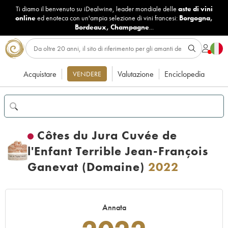
Ti diamo il benvenuto su iDealwine, leader mondiale delle
aste di vini
online
ed enoteca con un'ampia selezione di vini francesi:
Borgogna
,
Bordeaux
,
Champagne
...
Acquistare
Valutazione
Enciclopedia
VENDERE
Côtes du Jura Cuvée de
l'Enfant Terrible Jean-François
Ganevat (Domaine)
2022
Annata