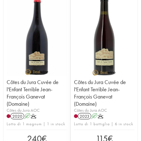
Côtes du Jura Cuvée de
Côtes du Jura Cuvée de
l'Enfant Terrible Jean-
l'Enfant Terrible Jean-
François Ganevat
François Ganevat
(Domaine)
(Domaine)
Côtes du Jura AOC
Côtes du Jura AOC
2020
A
K
2023
A
K
Lotto di 1 magnum | 1 in stock
Lotto di 1 bottiglia | 6 in stock
240
€
115
€