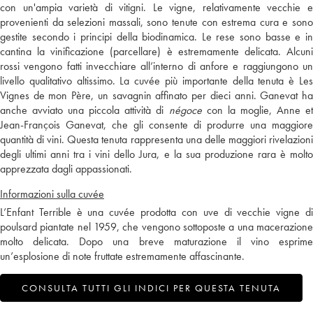
con un'ampia varietà di vitigni. Le vigne, relativamente vecchie e
provenienti da selezioni massali, sono tenute con estrema cura e sono
gestite secondo i principi della biodinamica. Le rese sono basse e in
cantina la vinificazione (parcellare) è estremamente delicata. Alcuni
rossi vengono fatti invecchiare all’interno di anfore e raggiungono un
livello qualitativo altissimo. La cuvée più importante della tenuta è Les
Vignes de mon Père, un savagnin affinato per dieci anni. Ganevat ha
anche avviato una piccola attività di
négoce
con la moglie, Anne e
Jean-François Ganevat, che gli consente di produrre una maggiore
quantità di vini. Questa tenuta rappresenta una delle maggiori rivelazioni
degli ultimi anni tra i vini dello Jura, e la sua produzione rara è molto
apprezzata dagli appassionati.
Informazioni sulla cuvée
L’Enfant Terrible è una cuvée prodotta con uve di vecchie vigne di
poulsard piantate nel 1959, che vengono sottoposte a una macerazione
molto delicata. Dopo una breve maturazione il vino esprime
un’esplosione di note fruttate estremamente affascinante.
CONSULTA TUTTI GLI INDICI PER QUESTA TENUTA