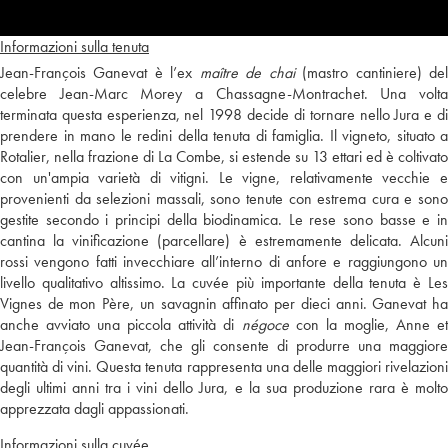
Informazioni sulla tenuta
Jean-François Ganevat è l’ex
maître de chai
(mastro cantiniere) de
celebre Jean-Marc Morey a Chassagne-Montrachet. Una volta
terminata questa esperienza, nel 1998 decide di tornare nello Jura e di
prendere in mano le redini della tenuta di famiglia. Il vigneto, situato a
Rotalier, nella frazione di La Combe, si estende su 13 ettari ed è coltivato
con un'ampia varietà di vitigni. Le vigne, relativamente vecchie e
provenienti da selezioni massali, sono tenute con estrema cura e sono
gestite secondo i principi della biodinamica. Le rese sono basse e in
cantina la vinificazione (parcellare) è estremamente delicata. Alcuni
rossi vengono fatti invecchiare all’interno di anfore e raggiungono un
livello qualitativo altissimo. La cuvée più importante della tenuta è Les
Vignes de mon Père, un savagnin affinato per dieci anni. Ganevat ha
anche avviato una piccola attività di
négoce
con la moglie, Anne e
Jean-François Ganevat, che gli consente di produrre una maggiore
quantità di vini. Questa tenuta rappresenta una delle maggiori rivelazioni
degli ultimi anni tra i vini dello Jura, e la sua produzione rara è molto
apprezzata dagli appassionati.
Informazioni sulla cuvée