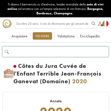
Ti diamo il benvenuto su iDealwine, leader mondiale delle
aste di vini
online
ed enoteca con un'ampia selezione di vini francesi:
Borgogna
,
Bordeaux
,
Champagne
...
Acquistare
Valutazione
Enciclopedia
VENDERE
Côtes du Jura Cuvée de
l'Enfant Terrible Jean-François
Ganevat (Domaine)
2020
Annata