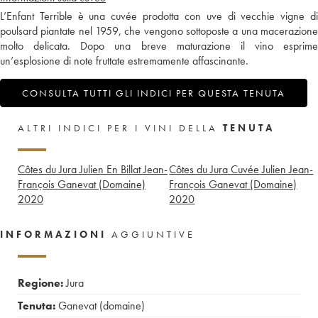
L’Enfant Terrible è una cuvée prodotta con uve di vecchie vigne di
poulsard piantate nel 1959, che vengono sottoposte a una macerazione
molto delicata. Dopo una breve maturazione il vino esprime
un’esplosione di note fruttate estremamente affascinante.
CONSULTA TUTTI GLI INDICI PER QUESTA TENUTA
ALTRI INDICI PER I VINI DELLA
TENUTA
Côtes du Jura Julien En Billat Jean-
Côtes du Jura Cuvée Julien Jean-
François Ganevat (Domaine)
François Ganevat (Domaine)
2020
2020
INFORMAZIONI
AGGIUNTIVE
Regione:
Jura
Tenuta:
Ganevat (domaine)