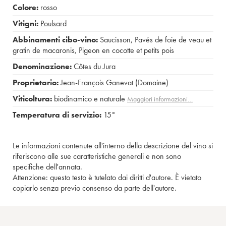
Colore:
rosso
Vitigni:
Poulsard
Abbinamenti cibo-vino:
Saucisson
,
Pavés de foie de veau et
gratin de macaronis
,
Pigeon en cocotte et petits pois
Denominazione:
Côtes du Jura
Proprietario:
Jean-François Ganevat (Domaine)
Viticoltura:
biodinamico e naturale
Maggiori informazioni…
Temperatura di servizio:
15°
Le informazioni contenute all'interno della descrizione del vino si
riferiscono alle sue caratteristiche generali e non sono
specifiche dell'annata.
Attenzione: questo testo è tutelato dai diritti d'autore. È vietato
copiarlo senza previo consenso da parte dell'autore.