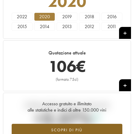
2020
2022
2020
2019
2018
2016
2015
2014
2013
2012
2011
2010
2009
2008
2006
Quotazione attuale
106
€
(formato 75cl)
+
Accesso gratuito e illimitato
Andamento della quotazione in tempo reale
alle statistiche e indici di oltre 150.000 vini
+2.57%
SCOPRI DI PIÙ
Valore in aumento per l'annata 2020 nel 2026 rispetto al 2025