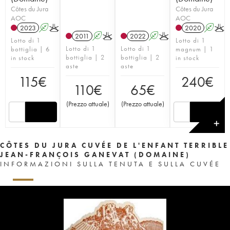
Côtes du Jura
Côtes du Jura
AOC
AOC
2023
A
K
2020
A
K
2011
A
K
2022
A
K
Lotto di 1
Lotto di 1
Lotto di 1
Lotto di 1
bottiglia | 6
magnum | 1
bottiglia | 2
bottiglia | 2
in stock
in stock
aste
aste
115
€
240
€
110
€
65
€
(
Prezzo attuale
)
(
Prezzo attuale
)
✕
CÔTES DU JURA CUVÉE DE L'ENFANT TERRIBLE
JEAN-FRANÇOIS GANEVAT (DOMAINE)
INFORMAZIONI SULLA TENUTA E SULLA CUVÉE