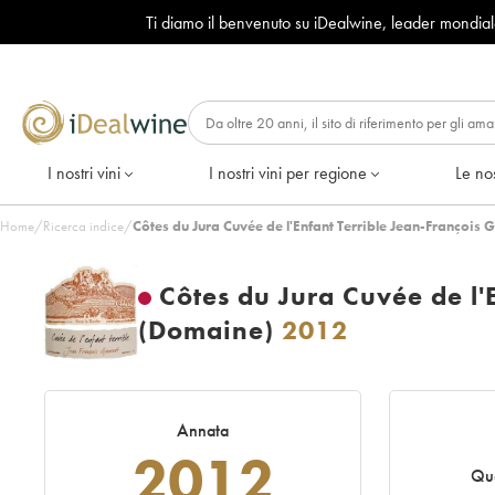
Ti diamo il benvenuto su iDealwine, leader mondia
I nostri vini
I nostri vini per regione
Le nos
Home
/
Ricerca indice
/
Côtes du Jura Cuvée de l'Enfant Terrible Jean-François
Côtes du Jura Cuvée de l'
(Domaine)
2012
Annata
2012
Quo