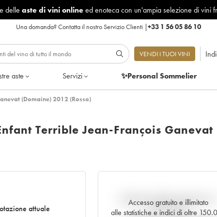
le delle
aste di vini online
ed enoteca con un'ampia selezione di vini f
Una domanda?
Contatta il nostro Servizio Clienti
|
+33 1 56 05 86 10
Ind
VENDI I TUOI VINI
tre aste
Servizi
✨Personal Sommelier
 Ganevat (Domaine) 2012 (Rosso)
Enfant Terrible Jean-François Ganevat
Andamento della quotazione i
Accesso gratuito e illimitato
tazione attuale
tempo reale
alle statistiche e indici di oltre 150