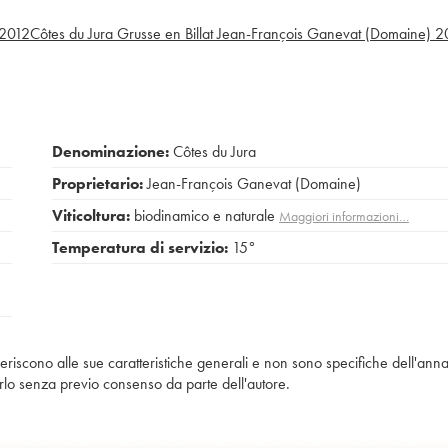
2012
Côtes du Jura Grusse en Billat Jean-François Ganevat (Domaine)
2
Denominazione:
Côtes du Jura
Proprietario:
Jean-François Ganevat (Domaine)
Viticoltura:
biodinamico e naturale
Maggiori informazioni…
Temperatura di servizio:
15°
iferiscono alle sue caratteristiche generali e non sono specifiche dell'anna
piarlo senza previo consenso da parte dell'autore.