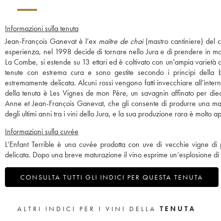
Informazioni sulla tenuta
Jean-François Ganevat è l’ex
maître de chai
(mastro cantiniere) del
esperienza, nel 1998 decide di tornare nello Jura e di prendere in mano l
La Combe, si estende su 13 ettari ed è coltivato con un'ampia varietà d
tenute con estrema cura e sono gestite secondo i principi della b
estremamente delicata. Alcuni rossi vengono fatti invecchiare all’intern
della tenuta è Les Vignes de mon Père, un savagnin affinato per diec
Anne et Jean-François Ganevat, che gli consente di produrre una magg
degli ultimi anni tra i vini dello Jura, e la sua produzione rara è molto 
Informazioni sulla cuvée
L’Enfant Terrible è una cuvée prodotta con uve di vecchie vigne d
delicata. Dopo una breve maturazione il vino esprime un’esplosione di 
CONSULTA TUTTI GLI INDICI PER QUESTA TENUTA
ALTRI INDICI PER I VINI DELLA
TENUTA