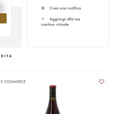
%
Crea una notifica
el
Aggiungi alla tua
cantina virtuale
NDITA
E-COMMERCE