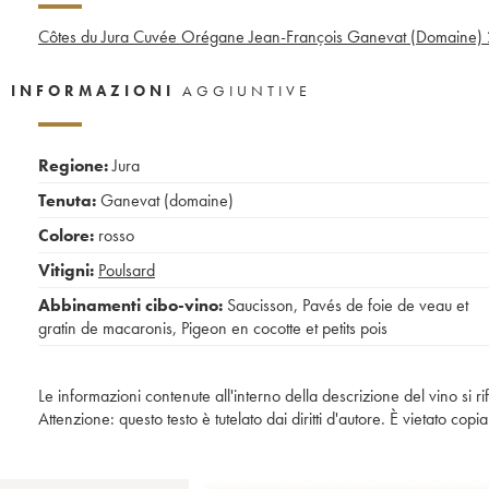
Côtes du Jura Cuvée Orégane Jean-François Ganevat (Domaine)
INFORMAZIONI
AGGIUNTIVE
Regione:
Jura
Tenuta:
Ganevat (domaine)
Colore:
rosso
Vitigni:
Poulsard
Abbinamenti cibo-vino:
Saucisson
,
Pavés de foie de veau et
gratin de macaronis
,
Pigeon en cocotte et petits pois
Le informazioni contenute all'interno della descrizione del vino si r
Attenzione: questo testo è tutelato dai diritti d'autore. È vietato co