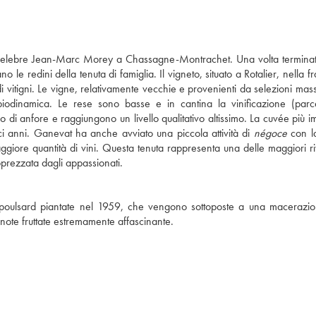
 celebre Jean-Marc Morey a Chassagne-Montrachet. Una volta termina
e redini della tenuta di famiglia. Il vigneto, situato a Rotalier, nella f
i vitigni. Le vigne, relativamente vecchie e provenienti da selezioni mass
iodinamica. Le rese sono basse e in cantina la vinificazione (parc
o di anfore e raggiungono un livello qualitativo altissimo. La cuvée più i
i anni. Ganevat ha anche avviato una piccola attività di
négoce
con la
iore quantità di vini. Questa tenuta rappresenta una delle maggiori ri
apprezzata dagli appassionati.
i poulsard piantate nel 1959, che vengono sottoposte a una macerazi
note fruttate estremamente affascinante.