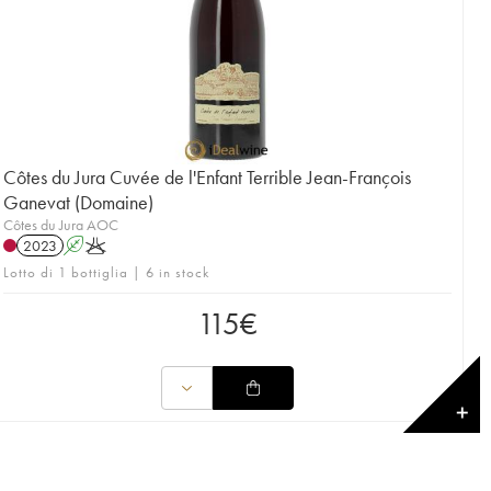
Côtes du Jura Cuvée de l'Enfant Terrible Jean-François
Ganevat (Domaine)
Côtes du Jura AOC
2023
A
K
Lotto di 1 bottiglia | 6 in stock
115
€
✕