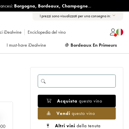
rancesi:
Borgogna
,
Bordeaux
,
Champagne
...
I prezzi sono visualizzati per una consegna in:
ici iDealwine
Enciclopedia del vino
I must-have iDealwine
🍇
Bordeaux En Primeurs
Acquista
questo vino
Vendi
questo vino
n
Altri vini
della tenuta
.000