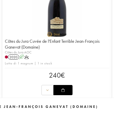
Côtes du Jura Cuvée de l'Enfant Terrible Jean-François
Ganevat (Domaine)
Côtes du Jura AOC
2020
A
K
Lotto di 1 magnum | 1 in stock
240
€
LE JEAN-FRANÇOIS GANEVAT (DOMAINE)