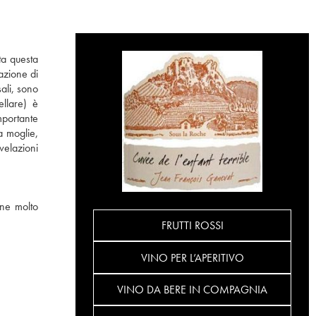
ta questa
razione di
ali, sono
ellare) è
mportante
 moglie,
velazioni
one molto
FRUTTI ROSSI
VINO PER L’APERITIVO
VINO DA BERE IN COMPAGNIA