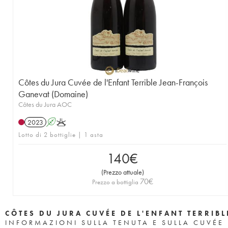
Côtes du Jura Cuvée de l'Enfant Terrible Jean-François
Ganevat (Domaine)
Côtes du Jura AOC
2023
A
K
Lotto di 2 bottiglie | 1 asta
140
€
(
Prezzo attuale
)
70
€
Prezzo a bottiglia
CÔTES DU JURA CUVÉE DE L'ENFANT TERRIB
INFORMAZIONI SULLA TENUTA E SULLA CUVÉE