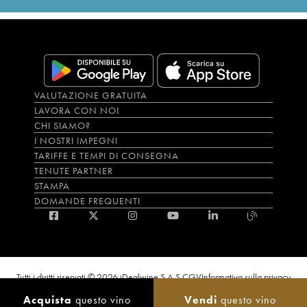
VALUTAZIONE GRATUITA
LAVORA CON NOI
CHI SIAMO?
I NOSTRI IMPEGNI
TARIFFE E TEMPI DI CONSEGNA
TENUTE PARTNER
STAMPA
DOMANDE FREQUENTI
Tutti i diritti riservati © 2026 iDealwine S.A.S.
CGV
Informativa sulla privacy
Bevi con moderazione, l’abuso di alcol è dannoso per la salute. L'utilizzo del
Acquista
questo vino
Vendi
questo vino
sito e dei servizi annessi è riservato solo agli utenti maggiorenni.