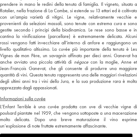
prendere in mano le redini della tenuta di famiglia. Il vigneto, situato a
Rotalier, nella frazione di La Combe, si estende su 13 ettari ed è coltivato
con un'ampia varietà di vitigni. Le vigne, relativamente vecchie e
provenienti da selezioni massali, sono tenute con estrema cura e sono
gestite secondo i principi della biodinamica. Le rese sono basse e in
cantina la vinificazione (parcellare) è estremamente delicata. Alcuni
rossi vengono fatti invecchiare all’interno di anfore e raggiungono un
livello qualitativo altissimo. La cuvée più importante della tenuta è Les
Vignes de mon Père, un savagnin affinato per dieci anni. Ganevat ha
anche avviato una piccola attività di
négoce
con la moglie, Anne e
Jean-François Ganevat, che gli consente di produrre una maggiore
quantità di vini. Questa tenuta rappresenta una delle maggiori rivelazioni
degli ultimi anni tra i vini dello Jura, e la sua produzione rara è molto
apprezzata dagli appassionati.
Informazioni sulla cuvée
L’Enfant Terrible è una cuvée prodotta con uve di vecchie vigne di
poulsard piantate nel 1959, che vengono sottoposte a una macerazione
molto delicata. Dopo una breve maturazione il vino esprime
un’esplosione di note fruttate estremamente affascinante.