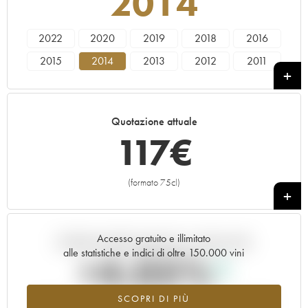
2014
2022
2020
2019
2018
2016
2015
2014
2013
2012
2011
2010
2009
2008
2006
Quotazione attuale
117
€
(formato 75cl)
+
Accesso gratuito e illimitato
Andamento della quotazione in tempo reale
alle statistiche e indici di oltre 150.000 vini
+4.05%
SCOPRI DI PIÙ
Valore in aumento per l'annata 2014 nel 2026 rispetto al 2025