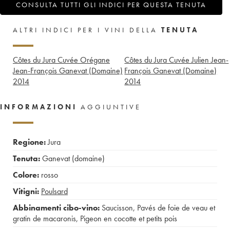
CONSULTA TUTTI GLI INDICI PER QUESTA TENUTA
ALTRI INDICI PER I VINI DELLA
TENUTA
Côtes du Jura Cuvée Orégane
Côtes du Jura Cuvée Julien Jean-
Jean-François Ganevat (Domaine)
François Ganevat (Domaine)
2014
2014
INFORMAZIONI
AGGIUNTIVE
Regione:
Jura
Tenuta:
Ganevat (domaine)
Colore:
rosso
Vitigni:
Poulsard
Abbinamenti cibo-vino:
Saucisson
,
Pavés de foie de veau et
gratin de macaronis
,
Pigeon en cocotte et petits pois