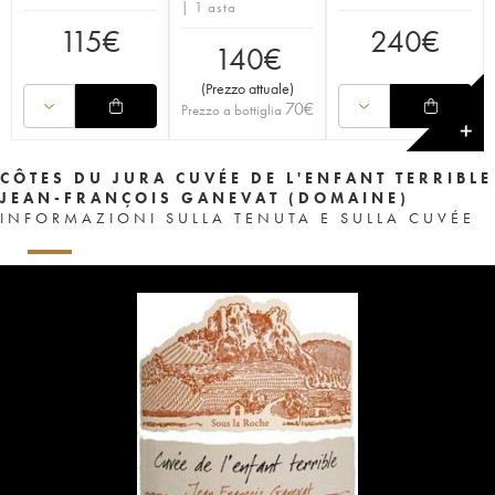
| 1 asta
115
€
240
€
140
€
(
Prezzo attuale
)
70
€
Prezzo a bottiglia
✕
CÔTES DU JURA CUVÉE DE L'ENFANT TERRIBLE
JEAN-FRANÇOIS GANEVAT (DOMAINE)
INFORMAZIONI SULLA TENUTA E SULLA CUVÉE